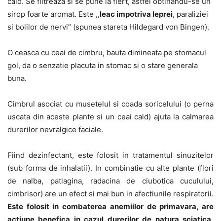
cald. Se filtreaza si se pune la fiert, astfel obtinandu-se un
sirop foarte aromat. Este ,,
leac impotriva leprei
, paraliziei
si bolilor de nervi” (spunea stareta Hildegard von Bingen).
O ceasca cu ceai de cimbru, bauta dimineata pe stomacul
gol, da o senzatie placuta in stomac si o stare generala
buna.
Cimbrul asociat cu musetelul si coada soricelului (o perna
uscata din aceste plante si un ceai cald) ajuta la calmarea
durerilor nevralgice faciale.
Fiind dezinfectant, este folosit in tratamentul sinuzitelor
(sub forma de inhalatii). In combinatie cu alte plante (flori
de nalba, patlagina, radacina de ciubotica cuculului,
cimbrisor) are un efect si mai bun in afectiunile respiratorii.
Este folosit in combaterea anemiilor de primavara, are
actiune benefica in cazul durerilor de natura sciatica,