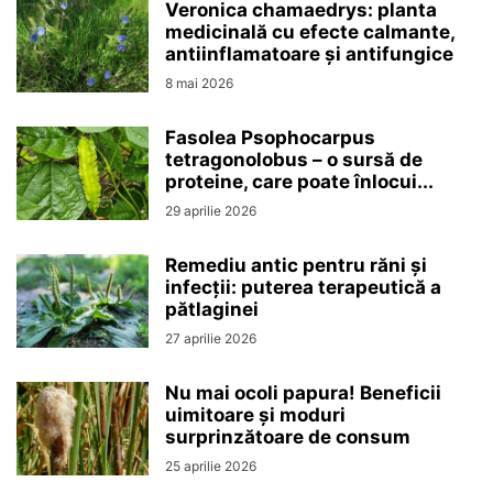
Veronica chamaedrys: planta
medicinală cu efecte calmante,
antiinflamatoare și antifungice
8 mai 2026
Fasolea Psophocarpus
tetragonolobus – o sursă de
proteine, care poate înlocui...
29 aprilie 2026
Remediu antic pentru răni și
infecții: puterea terapeutică a
pătlaginei
27 aprilie 2026
Nu mai ocoli papura! Beneficii
uimitoare și moduri
surprinzătoare de consum
25 aprilie 2026