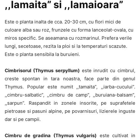
,,lamaita” si ,,lamaioara”
Este o planta inalta de cca. 20-30 cm, cu flori mici de
culoare alba sau roz, frunzele cu forma lanceolat-ovala, cu
miros specific. Se aseamana cu rozmarinul. Prefera verile
lungi, secetoase, rezita la ploi si la temperaturi scazute.
Este o planta sensibila la buruieni.
Cimbrisorul (Thymus serpyllum)
este inrudit cu cimbrul,
creste spontan in tara noastra, face parte din genul
Thymus. Popular este numit ,,tamaita”, ,,iarba-cucului”.
,,cimbru-salbatic”, ,,cimbru de camp”, ,,buruiana-balsam”,
,,sarpun”. Raspandit in zonele insorite, pe suprafetele
pietroase si pasuni alpine, pe povarnisuri, lizierele inguste
dar si pe campii.
Cimbru de gradina (Thymus vulgaris)
este cultivat in