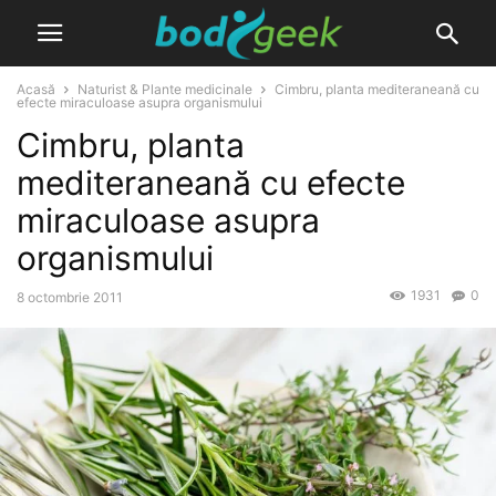
Acasă
Naturist & Plante medicinale
Cimbru, planta mediteraneană cu
efecte miraculoase asupra organismului
Cimbru, planta
mediteraneană cu efecte
miraculoase asupra
organismului
1931
0
8 octombrie 2011