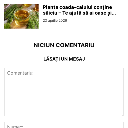
Planta coada-calului conține
siliciu – Te ajută să ai oase și...
23 aprilie 2026
NICIUN COMENTARIU
LĂSAȚI UN MESAJ