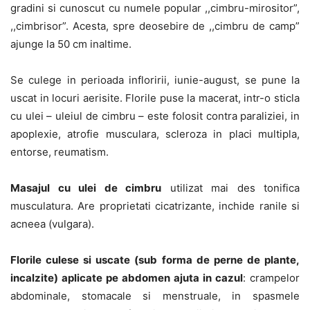
gradini si cunoscut cu numele popular ,,cimbru-mirositor”,
,,cimbrisor”. Acesta, spre deosebire de ,,cimbru de camp”
ajunge la 50 cm inaltime.
Se culege in perioada infloririi, iunie-august, se pune la
uscat in locuri aerisite. Florile puse la macerat, intr-o sticla
cu ulei – uleiul de cimbru – este folosit contra paraliziei, in
apoplexie, atrofie musculara, scleroza in placi multipla,
entorse, reumatism.
Masajul cu ulei de cimbru
utilizat mai des tonifica
musculatura. Are proprietati cicatrizante, inchide ranile si
acneea (vulgara).
Florile culese si uscate (sub forma de perne de plante,
incalzite) aplicate pe abdomen ajuta in cazul
: crampelor
abdominale, stomacale si menstruale, in spasmele