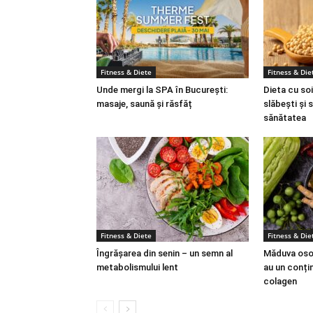
Fitness & Diete
Fitness & Die
Unde mergi la SPA în București:
Dieta cu soi
masaje, saună și răsfăț
slăbești și 
sănătatea
Fitness & Diete
Fitness & Die
Îngrășarea din senin – un semn al
Măduva osoa
metabolismului lent
au un conțin
colagen