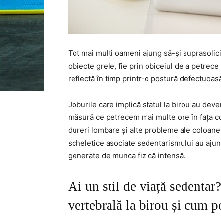
Tot mai mulți oameni ajung să-și suprasolicit
obiecte grele, fie prin obiceiul de a petrece 
reflectă în timp printr-o postură defectuoasă 
Joburile care implică statul la birou au dev
măsură ce petrecem mai multe ore în fața c
dureri lombare și alte probleme ale coloanei.
scheletice asociate sedentarismului au ajun
generate de munca fizică intensă.
Ai un stil de viață sedentar?
vertebrală la birou și cum po