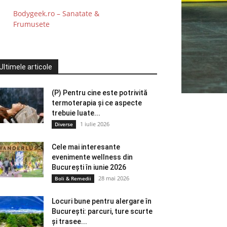
Bodygeek.ro – Sanatate &
Frumusete
Ultimele articole
(P) Pentru cine este potrivită
termoterapia și ce aspecte
trebuie luate...
1 iulie 2026
Diverse
Cele mai interesante
evenimente wellness din
București în iunie 2026
28 mai 2026
Boli & Remedii
Locuri bune pentru alergare în
București: parcuri, ture scurte
și trasee...