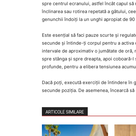
spre centrul ecranului, astfel încât capul să
înclinarea sau rotirea repetată a gâtului, c
genunchii îndoiți la un unghi apropiat de 90
Este esențial să faci pauze scurte și regulat
secunde și întinde-ți corpul pentru a activa 
intervale de aproximativ o jumătate de oră,
spre stânga și spre dreapta, apoi coboară-l ș
profunde, pentru a elibera tensiunea acumu
Dacă poți, execută exerciții de întindere în 
secunde poziția. De asemenea, încearcă să
ARTICOLE SIMILARE