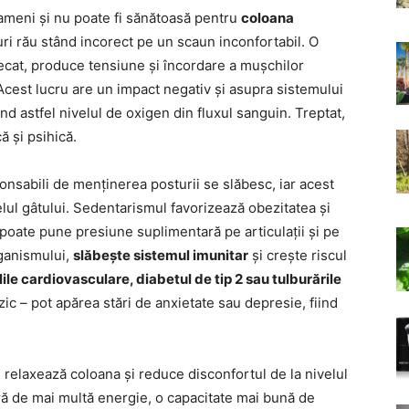
ameni și nu poate fi sănătoasă pentru
coloana
uri rău stând incorect pe un scaun inconfortabil. O
ecat, produce tensiune și încordare a mușchilor
 Acest lucru are un impact negativ și asupra sistemului
nd astfel nivelul de oxigen din fluxul sanguin. Treptat,
ă și psihică.
nsabili de menținerea posturii se slăbesc, iar acest
elul gâtului. Sedentarismul favorizează obezitatea și
poate pune presiune suplimentară pe articulații și pe
rganismului,
slăbește sistemul imunitar
și crește riscul
lile cardiovasculare, diabetul de tip 2 sau tulburările
izic – pot apărea stări de anxietate sau depresie, fiind
i, relaxează coloana și reduce disconfortul de la nivelul
ră de mai multă energie, o capacitate mai bună de