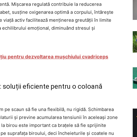
ientă. Mișcarea regulată contribuie la reducerea
iabet, susține oxigenarea optimă a corpului, întărește
e viață activ facilitează menținerea greutății în limite
a echilibrului emoțional, diminuând stresul și
țiu pentru dezvoltarea mușchiului cvadriceps
: soluții eficiente pentru o coloană
m pe scaun să fie una flexibilă, nu rigidă. Schimbarea
laturii și previne acumularea tensiunii în aceleași zone
la birou este important ca brațele să fie sprijinite
 pe suprafața biroului, deci încheieturile și coatele nu