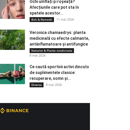
Ochi umflați și roșeață?
Afecțiunile care pot sta în
spatele acestor...
11 mai 2026
Boli & Remedii
Veronica chamaedrys: planta
medicinală cu efecte calmante,
antiinflamatoare și antifungice
Naturist & Plante medicinale
8 mai 2026
Ce caută sportivii activi dincolo
de suplimentele clasice:
recuperare, somn și...
8 mai 2026
Diverse