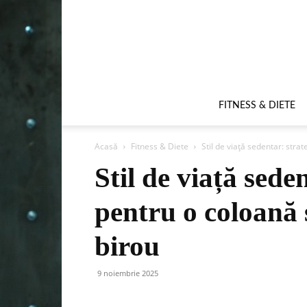
FITNESS & DIETE
Acasă
Fitness & Diete
Stil de viață sedentar: strat
Stil de viață sede
pentru o coloană s
birou
9 noiembrie 2025