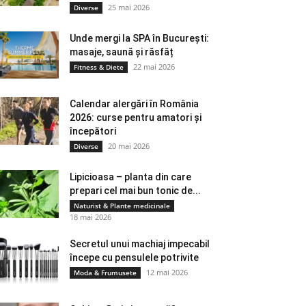
25 mai 2026
Diverse
Unde mergi la SPA în București:
masaje, saună și răsfăț
22 mai 2026
Fitness & Diete
Calendar alergări în România
2026: curse pentru amatori și
începători
20 mai 2026
Diverse
Lipicioasa – planta din care
prepari cel mai bun tonic de...
Naturist & Plante medicinale
18 mai 2026
Secretul unui machiaj impecabil
începe cu pensulele potrivite
12 mai 2026
Moda & Frumusete