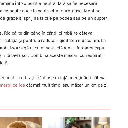
 rămână într-o poziție neutră, fără să fie necesară
eea ce poate duce la contracturi dureroase. Menține
 de grade și sprijină tălpile pe podea sau pe un suport.
e. Ridică-te din când în când, plimbă-te câteva
circulația și pentru a reduce rigiditatea musculară. La
 mobilizează gâtul cu mișcări blânde — întoarce capul
i ridică-l ușor. Combină aceste mișcări cu respirații
lată.
genunchi, cu brațele întinse în față, menținând câteva
mergi pe jos
cât mai mult timp, sau măcar un km pe zi.