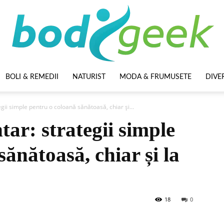
BOLI & REMEDII
NATURIST
MODA & FRUMUSETE
DIVE
BodyGeek
egii simple pentru o coloană sănătoasă, chiar și...
ntar: strategii simple
ănătoasă, chiar și la
18
0