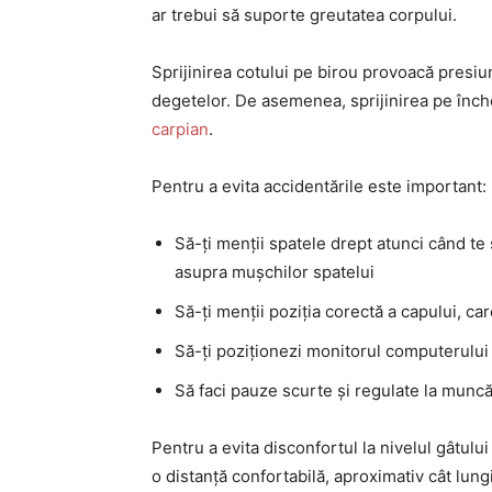
ar trebui să suporte greutatea corpului.
Sprijinirea cotului pe birou provoacă presiu
degetelor. De asemenea, sprijinirea pe înc
carpian
.
Pentru a evita accidentările este important:
Să-ți menții spatele drept atunci când te 
asupra mușchilor spatelui
Să-ți menții poziția corectă a capului, car
Să-ți poziționezi monitorul computerului 
Să faci pauze scurte și regulate la muncă 
Pentru a evita disconfortul la nivelul gâtului 
o distanță confortabilă, aproximativ cât lung