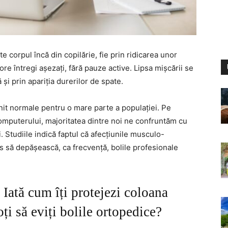
e corpul încă din copilărie, fie prin ridicarea unor
ore întregi așezați, fără pauze active. Lipsa mișcării se
și prin apariția durerilor de spate.
enit normale pentru o mare parte a populației. Pe
omputerului, majoritatea dintre noi ne confruntăm cu
 Studiile indică faptul că afecțiunile musculo-
s să depășească, ca frecvență, bolile profesionale
 Iată cum îți protejezi coloana
ți să eviți bolile ortopedice?