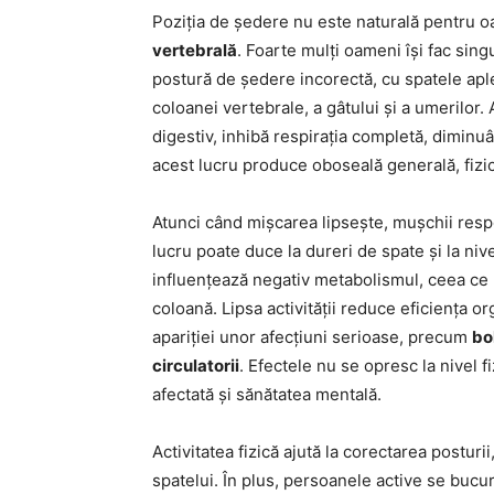
Poziția de ședere nu este naturală pentru o
vertebrală
. Foarte mulți oameni își fac sing
postură de ședere incorectă, cu spatele apl
coloanei vertebrale, a gâtului și a umerilor.
digestiv, inhibă respirația completă, diminuâ
acest lucru produce oboseală generală, fizic
Atunci când mișcarea lipsește, mușchii respo
lucru poate duce la dureri de spate și la niv
influențează negativ metabolismul, ceea ce 
coloană. Lipsa activității reduce eficiența o
apariției unor afecțiuni serioase, precum
bo
circulatorii
. Efectele nu se opresc la nivel f
afectată și sănătatea mentală.
Activitatea fizică ajută la corectarea posturi
spatelui. În plus, persoanele active se bucu