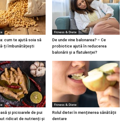
te
Fitness & Diete
a: cum te ajută soia să
De unde vine balonarea? – Ce
să-ți îmbunătățești
probiotice ajută în reducerea
balonării și a flatulenței?
te
Fitness & Diete
să și picioarele de pui
Rolul dietei în menținerea sănătății
ut ridicat de nutrienți și
dentare