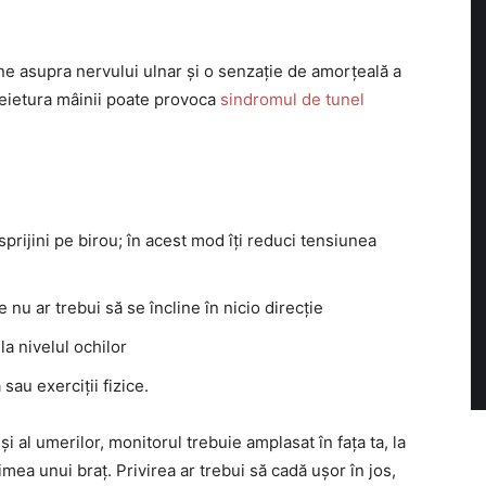
ne asupra nervului ulnar și o senzație de amorțeală a
heietura mâinii poate provoca
sindromul de tunel
sprijini pe birou; în acest mod îți reduci tensiunea
e nu ar trebui să se încline în nicio direcție
la nivelul ochilor
sau exerciții fizice.
și al umerilor, monitorul trebuie amplasat în fața ta, la
imea unui braț. Privirea ar trebui să cadă ușor în jos,