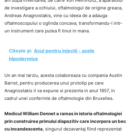
ani dupa inventarea, de catre Von Helmholtz, a aparatului
de investigare a ochiului, oftalmologul de origine greaca,
Andreas Anagnostakis, vine cu ideea de a adauga
oftalmoscopului o oglinda concava, transformandu-l intr-
un instrument care putea fi tinut in mana.
Citește și:
Acul pentru injectii - acele
hipodermice
Un an mai tarziu, acesta colaboreaza cu compania Austin
Barret, pentru producerea unui prototip pe care
Anagnostakis il va expune si prezenta in anul 1857, in
cadrul unei conferinte de oftalmologie din Bruxelles.
Medicul William Dennet a ramas in istoria oftalmologiei
prin construirea primului dispozitiv care incorpora un bec
cu incandescenta
, singurul dezavantaj fiind reprezentat