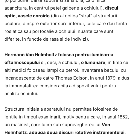
(o portiune foarte subtire si sensibila, ca o mica
adancitura, in centrul petei galbene a ochiului),
discul
optic, vasele coroide
(din al doilea “strat” al structurii
oculare, dinspre exterior spre interior, cele care dau tenta
rosiatica sau portocalie a ochiului, nuante care sunt
diferite, in functie de rasa si de indivizi).
Hermann Von Helmholtz folosea pentru iluminarea
oftalmoscopului
si, deci, a ochiului,
o lumanare
, in timp ce
alti medici foloseau lampi cu petrol. Inventarea becului cu
incandescenta de catre Thomas Edison, in anul 1879, a dus
la imbunatatirea considerabila a dispozitivului pentru
analiza ochiului.
Structura initiala a aparatului nu permitea folosirea de
lentile in timpul examinarii, motiv pentru care, in anul 1852,
un masinist, care lucra sub supravegherea lui
Von
Helmholtz, adauga doua discuri rotative instrumentului,