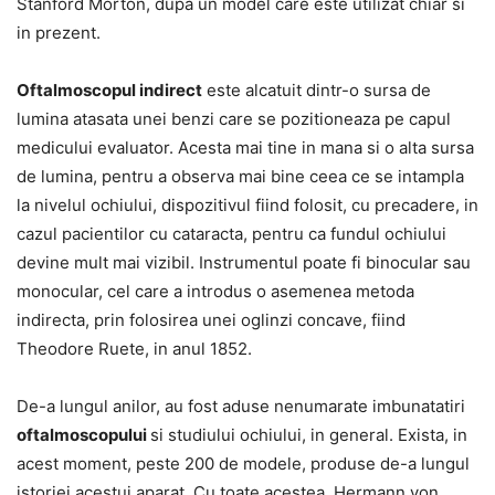
Stanford Morton, dupa un model care este utilizat chiar si
in prezent.
Oftalmoscopul indirect
este alcatuit dintr-o sursa de
lumina atasata unei benzi care se pozitioneaza pe capul
medicului evaluator. Acesta mai tine in mana si o alta sursa
de lumina, pentru a observa mai bine ceea ce se intampla
la nivelul ochiului, dispozitivul fiind folosit, cu precadere, in
cazul pacientilor cu cataracta, pentru ca fundul ochiului
devine mult mai vizibil. Instrumentul poate fi binocular sau
monocular, cel care a introdus o asemenea metoda
indirecta, prin folosirea unei oglinzi concave, fiind
Theodore Ruete, in anul 1852.
De-a lungul anilor, au fost aduse nenumarate imbunatatiri
oftalmoscopului
si studiului ochiului, in general. Exista, in
acest moment, peste 200 de modele, produse de-a lungul
istoriei acestui aparat. Cu toate acestea, Hermann von