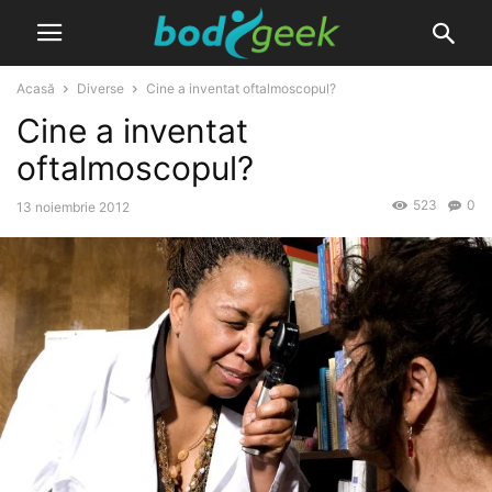
Acasă
Diverse
Cine a inventat oftalmoscopul?
Cine a inventat
oftalmoscopul?
523
0
13 noiembrie 2012