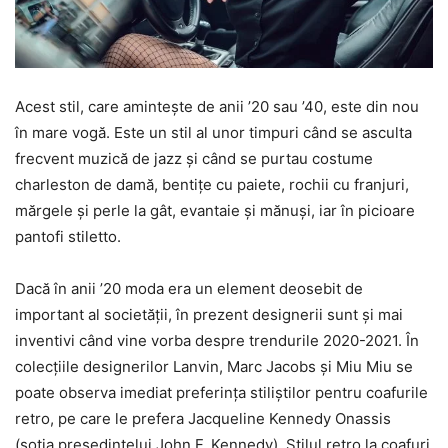
Acest stil, care amintește de anii ’20 sau ’40, este din nou
în mare vogă. Este un stil al unor timpuri când se asculta
frecvent muzică de jazz și când se purtau costume
charleston de damă, bentițe cu paiete, rochii cu franjuri,
mărgele și perle la gât, evantaie și mănuși, iar în picioare
pantofi stiletto.
Dacă în anii ’20 moda era un element deosebit de
important al societății, în prezent designerii sunt și mai
inventivi când vine vorba despre trendurile 2020-2021. În
colecțiile designerilor Lanvin, Marc Jacobs și Miu Miu se
poate observa imediat preferința stiliștilor pentru coafurile
retro, pe care le prefera Jacqueline Kennedy Onassis
(soția președintelui John F. Kennedy). Stilul retro la coafuri