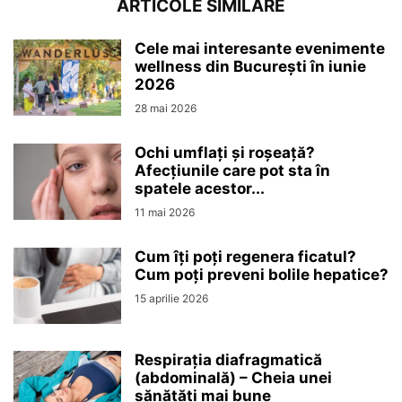
ARTICOLE SIMILARE
Cele mai interesante evenimente
wellness din București în iunie
2026
28 mai 2026
Ochi umflați și roșeață?
Afecțiunile care pot sta în
spatele acestor...
11 mai 2026
Cum îți poți regenera ficatul?
Cum poți preveni bolile hepatice?
15 aprilie 2026
Respirația diafragmatică
(abdominală) – Cheia unei
sănătăți mai bune