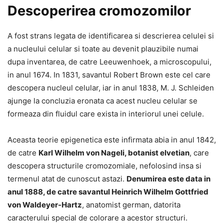
Descoperirea cromozomilor
A fost strans legata de identificarea si descrierea celulei si
a nucleului celular si toate au devenit plauzibile numai
dupa inventarea, de catre Leeuwenhoek, a microscopului,
in anul 1674. In 1831, savantul Robert Brown este cel care
descopera nucleul celular, iar in anul 1838, M. J. Schleiden
ajunge la concluzia eronata ca acest nucleu celular se
formeaza din fluidul care exista in interiorul unei celule.
Aceasta teorie epigenetica este infirmata abia in anul 1842,
de catre
Karl Wilhelm von Nageli, botanist elvetian
, care
descopera structurile cromozomiale, nefolosind insa si
termenul atat de cunoscut astazi.
Denumirea este data in
anul 1888, de catre savantul Heinrich Wilhelm Gottfried
von Waldeyer-Hartz
, anatomist german, datorita
caracterului special de colorare a acestor structuri.