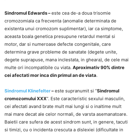
Sindromul Edwards –
este cea de-a doua trisomie
cromozomiala ca frecventa (anomalie determinata de
existenta unui cromozom suplimentar), iar ca simptome,
aceasta boala genetica presupune retardul mental si
motor, dar si numeroase defecte congenitale, care
determina grave probleme de sanatate (degete unite,
degete suprapuse, mana inclestata, in gheara), de cele mai
multe ori incompatibile cu viata.
Aproximativ 90% dintre
cei afectati mor inca din primul an de viata
.
Sindromul Klinefelter
–
este supranumit si “
Sindromul
cromozomului XXX
”. Este caracteristic sexului masculin,
cei afectati avand brate mult mai lungi si o inaltime mult
mai mare decat ale celor normali, de varsta asemanatoare.
Baietii care sufera de acest sindrom sunt, in genere, tacuti
si timizi, cu o incidenta crescuta a dislexiei (dificultate in