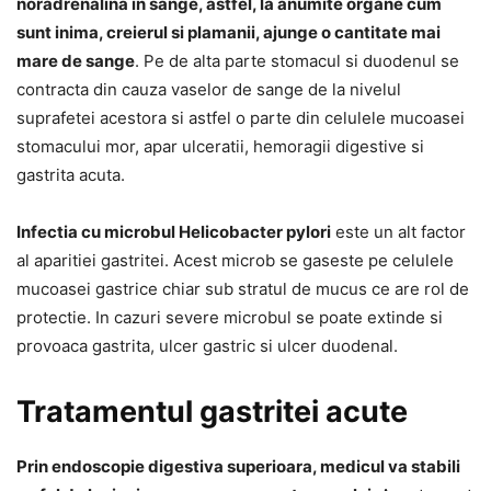
noradrenalina in sange, astfel, la anumite organe cum
sunt inima, creierul si plamanii, ajunge o cantitate mai
mare de sange
. Pe de alta parte stomacul si duodenul se
contracta din cauza vaselor de sange de la nivelul
suprafetei acestora si astfel o parte din celulele mucoasei
stomacului mor, apar ulceratii, hemoragii digestive si
gastrita acuta.
Infectia cu microbul Helicobacter pylori
este un alt factor
al aparitiei gastritei. Acest microb se gaseste pe celulele
mucoasei gastrice chiar sub stratul de mucus ce are rol de
protectie. In cazuri severe microbul se poate extinde si
provoaca gastrita, ulcer gastric si ulcer duodenal.
Tratamentul gastritei acute
Prin endoscopie digestiva superioara, medicul va stabili