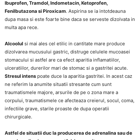
Ibuprofen, Tramdol, Indometacin, Ketoprofen,
Fenilbutazona si Piroxicam
. Aspirina se ia intotdeauna
dupa masa si este foarte bine daca se serveste dizolvata in
multa apa rece.
Alcoolul
si mai ales cel etilic in cantitate mare produce
dizolvarea mucusului gastric, distruge celulele mucoasei
stomacului si astfel are ca efect aparitia inflamatiilor,
ulceratiilor, durerilor mari de stomac si a gastritei acute.
Stresul intens
poate duce la aparitia gastritei. In acest caz
ne referim la anumite situatii stresante cum sunt
traumatismele majore, arsurile de pe o zona mare a
corpului, traumatismele ce afecteaza creierul, socul, coma,
infectiile grave, starile proaste de dupa operatii
chirurgicale.
Astfel de situatii duc la producerea de adrenalina sau de