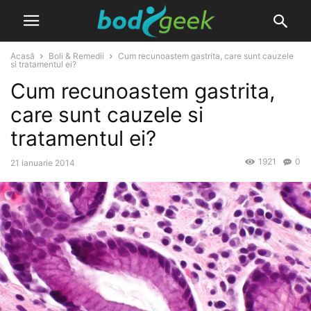
Acasă
Boli & Remedii
Cum recunoastem gastrita, care sunt cauzele
si tratamentul ei?
Cum recunoastem gastrita,
care sunt cauzele si
tratamentul ei?
1921
0
21 ianuarie 2014