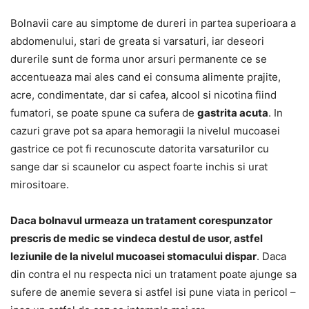
Bolnavii care au simptome de dureri in partea superioara a
abdomenului, stari de greata si varsaturi, iar deseori
durerile sunt de forma unor arsuri permanente ce se
accentueaza mai ales cand ei consuma alimente prajite,
acre, condimentate, dar si cafea, alcool si nicotina fiind
fumatori, se poate spune ca sufera de
gastrita acuta
. In
cazuri grave pot sa apara hemoragii la nivelul mucoasei
gastrice ce pot fi recunoscute datorita varsaturilor cu
sange dar si scaunelor cu aspect foarte inchis si urat
mirositoare.
Daca bolnavul urmeaza un tratament corespunzator
prescris de medic se vindeca destul de usor, astfel
leziunile de la nivelul mucoasei stomacului dispar
. Daca
din contra el nu respecta nici un tratament poate ajunge sa
sufere de anemie severa si astfel isi pune viata in pericol –