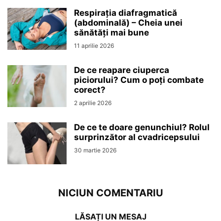
Respirația diafragmatică
(abdominală) – Cheia unei
sănătăți mai bune
11 aprilie 2026
De ce reapare ciuperca
piciorului? Cum o poți combate
corect?
2 aprilie 2026
De ce te doare genunchiul? Rolul
surprinzător al cvadricepsului
30 martie 2026
NICIUN COMENTARIU
LĂSAȚI UN MESAJ