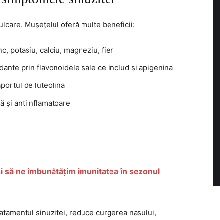
ulcare. Mușețelul oferă multe beneficii:
nc, potasiu, calciu, magneziu, fier
idante prin flavonoidele sale ce includ și apigenina
aportul de luteolină
ă și antiinflamatoare
i să ne îmbunătățim imunitatea în sezonul
atamentul sinuzitei, reduce curgerea nasului,