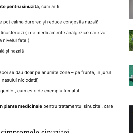
te pentru sinuzită
, cum ar fi:
e pot calma durerea și reduce congestia nazală
icosteroizi și de medicamente analgezice care vor
a nivelul feței)
lă și nazală
poi se dau doar pe anumite zone – pe frunte, în jurul
e nasului niciodată)
ergenilor, cum este de exemplu fumatul.
in plante medicinale
pentru tratamentul sinuzitei, care
 simptomele sinuzitei