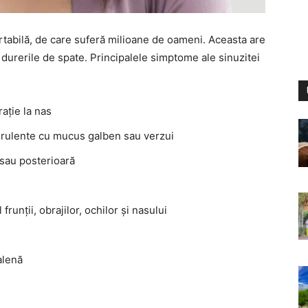
rtabilă, de care suferă milioane de oameni. Aceasta are
urerile de spate. Principalele simptome ale sinuzitei
rație la nas
purulente cu mucus galben sau verzui
 sau posterioară
frunții, obrajilor, ochilor și nasului
alenă