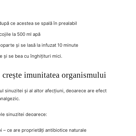
după ce acestea se spală în prealabil
cojile la 500 ml apă
oparte și se lasă la infuzat 10 minute
și se bea cu înghițituri mici.
i crește imunitatea organismului
 sinuzitei și al altor afecțiuni, deoarece are efect
analgezic.
le sinuzitei deoarece:
i – ce are proprietăți antibiotice naturale