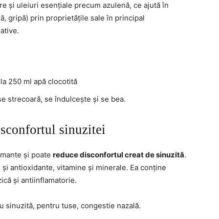
are și uleiuri esențiale precum azulenă, ce ajută în
, gripă) prin proprietățile sale în principal
ative.
la 250 ml apă clocotită
se strecoară, se îndulcește și se bea.
sconfortul sinuzitei
lmante și poate
reduce disconfortul creat de sinuzită
.
i și antioxidante, vitamine și minerale. Ea conține
că și antiinflamatorie.
 sinuzită, pentru tuse, congestie nazală.