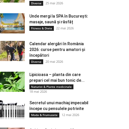
25 mai 2026
Diverse
Unde mergi la SPA în București:
masaje, saună și răsfăț
22 mai 2026
Fitness & Diete
Calendar alergări în România
2026: curse pentru amatori și
începători
20 mai 2026
Diverse
Lipicioasa – planta din care
prepari cel mai bun tonic de...
Naturist & Plante medicinale
18 mai 2026
Secretul unui machiaj impecabil
începe cu pensulele potrivite
12 mai 2026
Moda & Frumusete