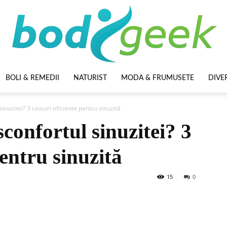
BOLI & REMEDII
NATURIST
MODA & FRUMUSETE
DIVE
BodyGeek
nuzitei? 3 ceaiuri eficiente pentru sinuzită
confortul sinuzitei? 3
pentru sinuzită
15
0