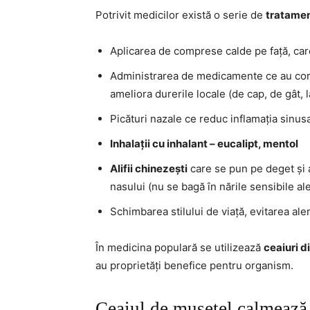
Potrivit medicilor există o serie de
tratamen
Aplicarea de comprese calde pe față, car
Administrarea de medicamente ce au cort
ameliora durerile locale (de cap, de gât, l
Picături nazale ce reduc inflamația sinusa
Inhalații cu inhalant – eucalipt, mentol
Alifii chinezești
care se pun pe deget și a
nasului (nu se bagă în nările sensibile al
Schimbarea stilului de viață, evitarea al
În medicina populară se utilizează
ceaiuri d
au proprietăți benefice pentru organism.
Ceaiul de mușețel calmează