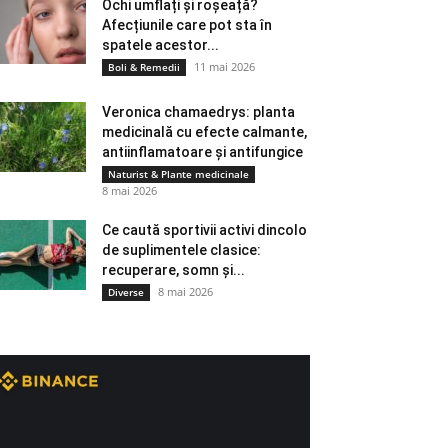
Ochi umflați și roșeață?
Afecțiunile care pot sta în
spatele acestor...
11 mai 2026
Boli & Remedii
Veronica chamaedrys: planta
medicinală cu efecte calmante,
antiinflamatoare și antifungice
Naturist & Plante medicinale
8 mai 2026
Ce caută sportivii activi dincolo
de suplimentele clasice:
recuperare, somn și...
8 mai 2026
Diverse