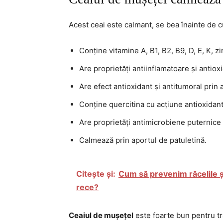
Acest ceai este calmant, se bea înainte de c
Conține vitamine A, B1, B2, B9, D, E, K, zi
Are proprietăți antiinflamatoare și antiox
Are efect antioxidant și antitumoral prin 
Conține quercitina cu acțiune antioxidant
Are proprietăți antimicrobiene puternice
Calmează prin aportul de patuletină.
Citește și:
Cum să prevenim răcelile ș
rece?
Ceaiul de mușețel
este foarte bun pentru tr