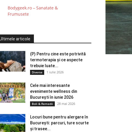
Bodygeek.ro – Sanatate &
Frumusete
Ultimele articole
(P) Pentru cine este potrivită
termoterapia și ce aspecte
trebuie luate...
1 iulie 2026
Diverse
Cele mai interesante
evenimente wellness din
București în iunie 2026
28 mai 2026
Boli & Remedii
Locuri bune pentru alergare în
București: parcuri, ture scurte
și trasee...