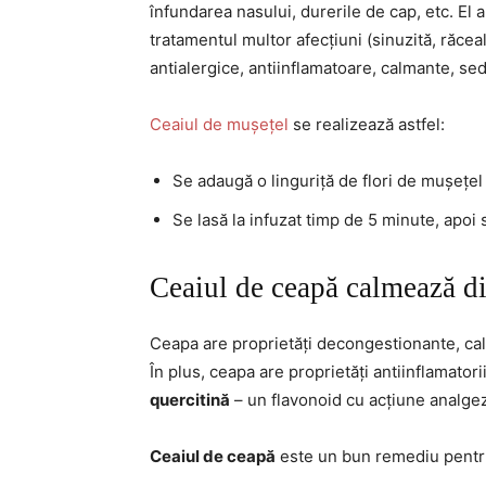
înfundarea nasului, durerile de cap, etc. El 
tratamentul multor afecțiuni (sinuzită, răceală
antialergice, antiinflamatoare, calmante, sed
Ceaiul de mușețel
se realizează astfel:
Se adaugă o linguriță de flori de mușețel 
Se lasă la infuzat timp de 5 minute, apoi 
Ceaiul de ceapă calmează di
Ceapa are proprietăți decongestionante, ca
În plus, ceapa are proprietăți antiinflamatori
quercitină
– un flavonoid cu acțiune analgezi
Ceaiul de ceapă
este un bun remediu pentru