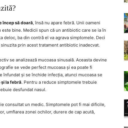
zită?
le încep să doară
, însă nu apare febră. Unii oameni
u este bine. Medicii spun că un antibiotic care se ia în
uta deloc, ba din contră el va agrava simptomele. Deci
 sinuzita prin acest tratament antibiotic inadecvat.
pectiv se analizează mucoasa sinusală. Aceasta devine
rafie se vede perfect mucoasa și ea poate fi
e înfundat și se închide infecția, atunci mucoasa se
 și la febră
. Pentru a reduce simptomele trebuie
trebuie desfundat nasul.
uie consultat un medic. Simptomele pot fi mai dificile,
ilor, umflarea zonei ochilor, durere de cap acută,