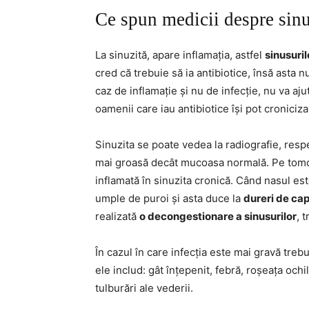
Ce spun medicii despre sinu
La sinuzită, apare inflamația, astfel
sinusuri
cred că trebuie să ia antibiotice, însă asta n
caz de inflamație și nu de infecție, nu va aj
oamenii care iau antibiotice își pot croniciza
Sinuzita se poate vedea la radiografie, res
mai groasă decât mucoasa normală. Pe tomog
inflamată în sinuzita cronică. Când nasul est
umple de puroi și asta duce la
dureri de cap
realizată
o decongestionare a sinusurilor
, 
În cazul în care infecția este mai gravă treb
ele includ: gât înțepenit, febră, roșeața och
tulburări ale vederii.