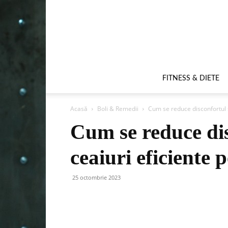
FITNESS & DIETE
Acasă
Boli & Remedii
Cum se reduce disconfortul si
Cum se reduce dis
ceaiuri eficiente 
25 octombrie 2023