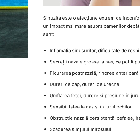
Sinuzita este o afecțiune extrem de inconfo
un impact mai mare asupra oamenilor decât d
sunt:
Inflamația sinusurilor, dificultate de respi
Secreții nazale groase la nas, ce pot fi 
Picurarea postnazală, rinoree anterioară
Dureri de cap, dureri de ureche
Umflarea feței, durere și presiune în jurul 
Sensibilitatea la nas și în jurul ochilor
Obstrucție nazală persistentă, cefalee, h
Scăderea simțului mirosului.