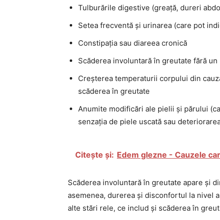
Tulburările digestive (greață, dureri abdo
Setea frecventă și urinarea (care pot indi
Constipația sau diareea cronică
Scăderea involuntară în greutate fără un
Creșterea temperaturii corpului din cauza 
scăderea în greutate
Anumite modificări ale pielii și părului (
senzația de piele uscată sau deteriorarea 
Citește și:
Edem glezne - Cauzele care 
Scăderea involuntară în greutate apare și d
asemenea, durerea și disconfortul la nivel ab
alte stări rele, ce includ și scăderea în greut