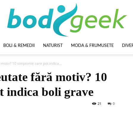
BOLI & REMEDII
NATURIST
MODA & FRUMUSETE
DIVE
BodyGeek
ă motiv? 10 simptome care pot indica...
eutate fără motiv? 10
 indica boli grave
21
0