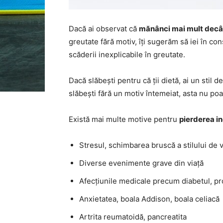
Dacă ai observat că
mănânci mai mult decât 
greutate fără motiv, îți sugerăm să iei în co
scăderii inexplicabile în greutate.
Dacă slăbești pentru că ții dietă, ai un stil d
slăbești fără un motiv întemeiat, asta nu poa
Există mai multe motive pentru
pierderea in
Stresul, schimbarea bruscă a stilului de v
Diverse evenimente grave din viață
Afecțiunile medicale precum diabetul, pr
Anxietatea, boala Addison, boala celiacă
Artrita reumatoidă, pancreatita