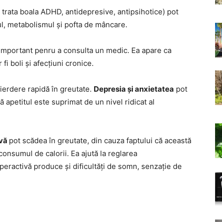
rata boala ADHD, antidepresive, antipsihotice) pot
ul, metabolismul și pofta de mâncare.
important penru a consulta un medic. Ea apare ca
i boli și afecțiuni cronice.
ierdere rapidă în greutate.
Depresia și anxietatea
pot
ă apetitul este suprimat de un nivel ridicat al
ivă
pot scădea în greutate, din cauza faptului că această
 consumul de calorii. Ea ajută la reglarea
peractivă produce și dificultăți de somn, senzație de