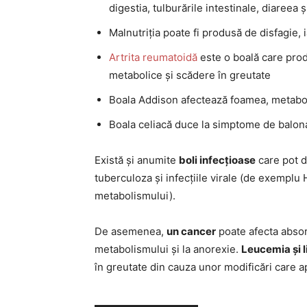
digestia, tulburările intestinale, diareea 
Malnutriția poate fi produsă de disfagie,
Artrita reumatoidă
este o boală care produ
metabolice și scădere în greutate
Boala Addison afectează foamea, metabol
Boala celiacă duce la simptome de balonar
Există și anumite
boli infecțioase
care pot d
tuberculoza și infecțiile virale (de exemplu 
metabolismului).
De asemenea,
un cancer
poate afecta absor
metabolismului și la anorexie.
Leucemia și 
în greutate din cauza unor modificări care a