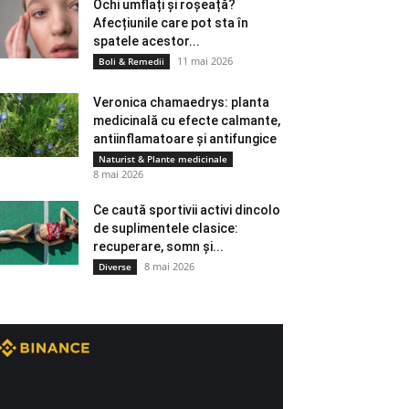
Ochi umflați și roșeață?
Afecțiunile care pot sta în
spatele acestor...
11 mai 2026
Boli & Remedii
Veronica chamaedrys: planta
medicinală cu efecte calmante,
antiinflamatoare și antifungice
Naturist & Plante medicinale
8 mai 2026
Ce caută sportivii activi dincolo
de suplimentele clasice:
recuperare, somn și...
8 mai 2026
Diverse