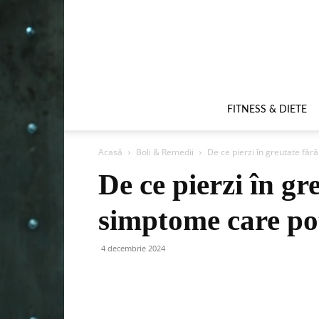
FITNESS & DIETE
Acasă
Boli & Remedii
De ce pierzi în greutate făr
De ce pierzi în gr
simptome care pot
4 decembrie 2024