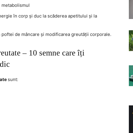
și metabolismul
rgie în corp și duc la scăderea apetitului și la
 poftei de mâncare și modificarea greutății corporale.
reutate – 10 semne care îți
dic
tate
sunt: