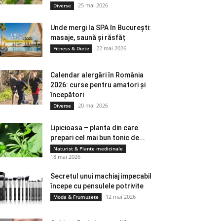
25 mai 2026
Diverse
Unde mergi la SPA în București:
masaje, saună și răsfăț
22 mai 2026
Fitness & Diete
Calendar alergări în România
2026: curse pentru amatori și
începători
20 mai 2026
Diverse
Lipicioasa – planta din care
prepari cel mai bun tonic de...
Naturist & Plante medicinale
18 mai 2026
Secretul unui machiaj impecabil
începe cu pensulele potrivite
12 mai 2026
Moda & Frumusete