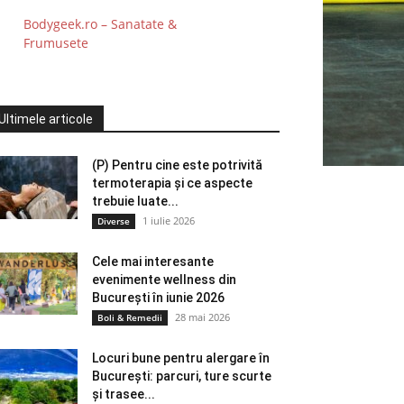
Bodygeek.ro – Sanatate &
Frumusete
Ultimele articole
(P) Pentru cine este potrivită
termoterapia și ce aspecte
trebuie luate...
1 iulie 2026
Diverse
Cele mai interesante
evenimente wellness din
București în iunie 2026
28 mai 2026
Boli & Remedii
Locuri bune pentru alergare în
București: parcuri, ture scurte
și trasee...