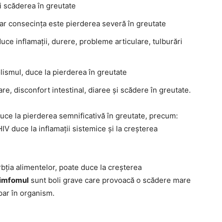
și scăderea în greutate
 iar consecința este pierderea severă în greutate
ce inflamații, durere, probleme articulare, tulburări
ismul, duce la pierderea în greutate
e, disconfort intestinal, diaree și scădere în greutate.
uce la pierderea semnificativă în greutate, precum:
HIV duce la inflamații sistemice și la creșterea
bția alimentelor, poate duce la creșterea
limfomul
sunt boli grave care provoacă o scădere mare
par în organism.