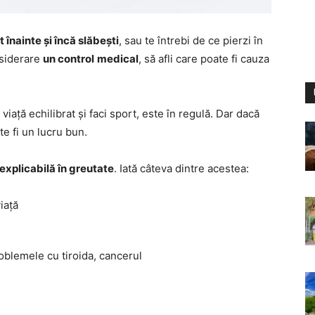
înainte și încă slăbești
, sau te întrebi de ce pierzi în
nsiderare
un control
medical
, să afli care poate fi cauza
e viață echilibrat și faci sport, este în regulă. Dar dacă
te fi un lucru bun.
explicabilă în greutate
. Iată câteva dintre acestea:
iață
oblemele cu tiroida, cancerul