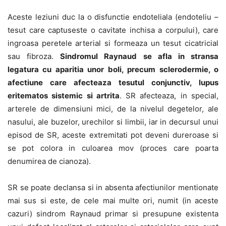
Aceste leziuni duc la o disfunctie endoteliala (endoteliu –
tesut care captuseste o cavitate inchisa a corpului), care
ingroasa peretele arterial si formeaza un tesut cicatricial
sau fibroza.
Sindromul Raynaud se afla in stransa
legatura cu aparitia unor boli, precum sclerodermie, o
afectiune care afecteaza tesutul conjunctiv, lupus
eritematos sistemic si artrita
. SR afecteaza, in special,
arterele de dimensiuni mici, de la nivelul degetelor, ale
nasului, ale buzelor, urechilor si limbii, iar in decursul unui
episod de SR, aceste extremitati pot deveni dureroase si
se pot colora in culoarea mov (proces care poarta
denumirea de cianoza).
SR se poate declansa si in absenta afectiunilor mentionate
mai sus si este, de cele mai multe ori, numit (in aceste
cazuri) sindrom Raynaud primar si presupune existenta