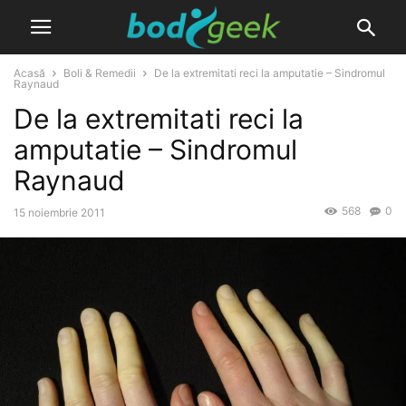
Acasă
Boli & Remedii
De la extremitati reci la amputatie – Sindromul
Raynaud
De la extremitati reci la
amputatie – Sindromul
Raynaud
568
0
15 noiembrie 2011