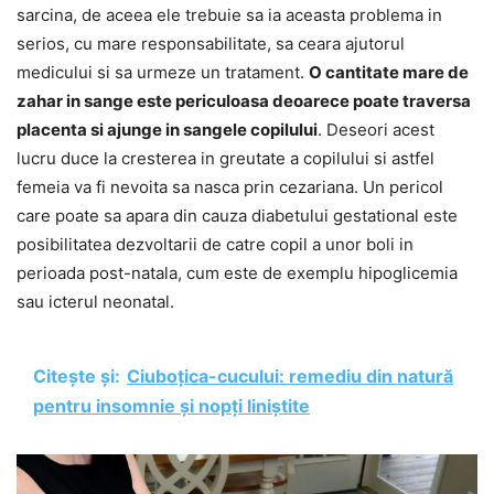
sarcina, de aceea ele trebuie sa ia aceasta problema in
serios, cu mare responsabilitate, sa ceara ajutorul
medicului si sa urmeze un tratament.
O cantitate mare de
zahar in sange este periculoasa deoarece poate traversa
placenta si ajunge in sangele copilului
. Deseori acest
lucru duce la cresterea in greutate a copilului si astfel
femeia va fi nevoita sa nasca prin cezariana. Un pericol
care poate sa apara din cauza diabetului gestational este
posibilitatea dezvoltarii de catre copil a unor boli in
perioada post-natala, cum este de exemplu hipoglicemia
sau icterul neonatal.
Citește și:
Ciuboțica-cucului: remediu din natură
pentru insomnie și nopți liniștite