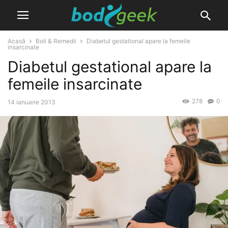
Acasă
Boli & Remedii
Diabetul gestational apare la femeile
insarcinate
Diabetul gestational apare la
femeile insarcinate
278
0
14 ianuarie 2013