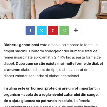
Diabetul gestational
este o boala care apare la femei in
timpul sarcinii. Conform sondajelor din numarul total de
femei insarcinate aproximativ 2-14% fac aceasta forma de
diabet.
Dupa cum se stie exista mai multe forme de diabet
si anume
: diabet zaharat de tip I, diabet zaharat de tip II,
diabet zaharat secundar si diabet gestational.
Insulina este un hormon proteic si are un rol important in
organism – acela de a regla nivelul zaharului din sange,
de a ajuta glucoza sa patrunda in celule
. La femeia
insarcinata organismul are nevoie de mai multa insulina,