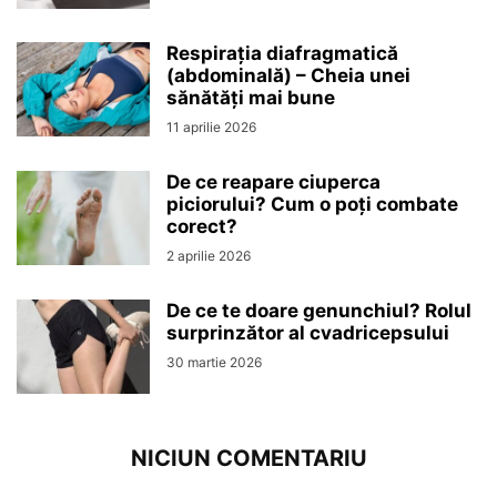
Respirația diafragmatică
(abdominală) – Cheia unei
sănătăți mai bune
11 aprilie 2026
De ce reapare ciuperca
piciorului? Cum o poți combate
corect?
2 aprilie 2026
De ce te doare genunchiul? Rolul
surprinzător al cvadricepsului
30 martie 2026
NICIUN COMENTARIU