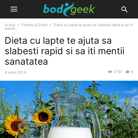
Acasă
Fitness & Diete
Dieta cu lapte te ajuta sa slabesti rapid si sa iti
mentii...
Dieta cu lapte te ajuta sa
slabesti rapid si sa iti mentii
sanatatea
3797
0
4 iunie 2014