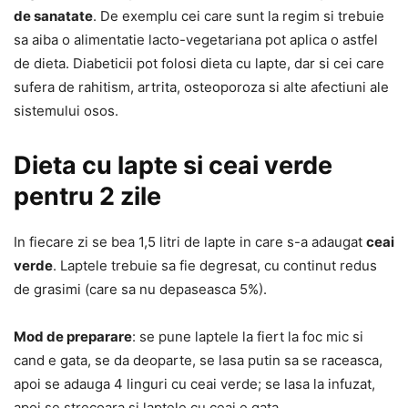
de sanatate
. De exemplu cei care sunt la regim si trebuie
sa aiba o alimentatie lacto-vegetariana pot aplica o astfel
de dieta. Diabeticii pot folosi dieta cu lapte, dar si cei care
sufera de rahitism, artrita, osteoporoza si alte afectiuni ale
sistemului osos.
Dieta cu lapte si ceai verde
pentru 2 zile
In fiecare zi se bea 1,5 litri de lapte in care s-a adaugat
ceai
verde
. Laptele trebuie sa fie degresat, cu continut redus
de grasimi (care sa nu depaseasca 5%).
Mod de preparare
: se pune laptele la fiert la foc mic si
cand e gata, se da deoparte, se lasa putin sa se raceasca,
apoi se adauga 4 linguri cu ceai verde; se lasa la infuzat,
apoi se strecoara si laptele cu ceai e gata.