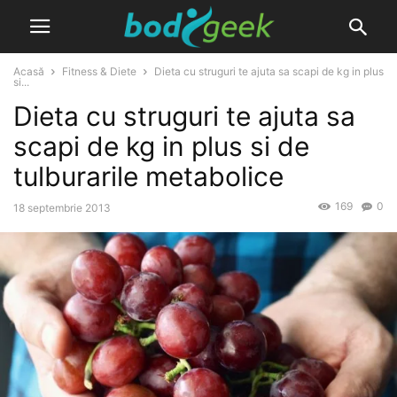
Acasă
Fitness & Diete
Dieta cu struguri te ajuta sa scapi de kg in plus
si...
Dieta cu struguri te ajuta sa
scapi de kg in plus si de
tulburarile metabolice
169
0
18 septembrie 2013