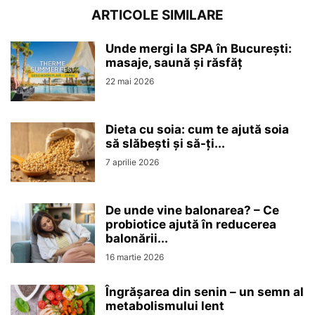
ARTICOLE SIMILARE
Unde mergi la SPA în București:
masaje, saună și răsfăț
22 mai 2026
Dieta cu soia: cum te ajută soia
să slăbești și să-ți...
7 aprilie 2026
De unde vine balonarea? – Ce
probiotice ajută în reducerea
balonării...
16 martie 2026
Îngrășarea din senin – un semn al
metabolismului lent