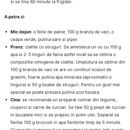
si se tine 60 minute la frigider.
A patra zi
Mic dejun
: o felie de paine, 100 g branza de vaci, o
ceapa verde, putina sare si piper.
Pranz
: clatite cu struguri. Se amesteca un ou cu 100 g
apa si 2-3 linguri de faina astfel incat sa se obtina o
compozitie omogena de clatite. Umplutura se obtine din
100 g branza de vaci ce are un continut scazut de
grasimi, foarte putina apa minerala (aproximativ o
lingura) si 50 g boabe de struguri. Pentru un gust mai
special se poate presara putina scortisoara.
Cina
: se recomanda un preparat culinar din legume,
ciuperci si carne de curcan. Se taie 50 g piept de curcan
in bucatele mici si se prajesc in putin ulei. Separat se
fierbe 100 g broccoli in apa fierbinte timp de 5 minute.
Ciupercile si morcovii se pregatesc la gratar. Intr-o oala