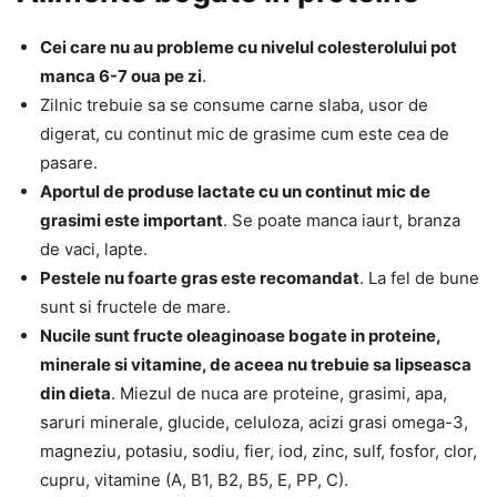
Cei care nu au probleme cu nivelul colesterolului pot
manca 6-7 oua pe zi
.
Zilnic trebuie sa se consume carne slaba, usor de
digerat, cu continut mic de grasime cum este cea de
pasare.
Aportul de produse lactate cu un continut mic de
grasimi este important
. Se poate manca iaurt, branza
de vaci, lapte.
Pestele nu foarte gras este recomandat
. La fel de bune
sunt si fructele de mare.
Nucile sunt fructe oleaginoase bogate in proteine,
minerale si vitamine, de aceea nu trebuie sa lipseasca
din dieta
. Miezul de nuca are proteine, grasimi, apa,
saruri minerale, glucide, celuloza, acizi grasi omega-3,
magneziu, potasiu, sodiu, fier, iod, zinc, sulf, fosfor, clor,
cupru, vitamine (A, B1, B2, B5, E, PP, C).