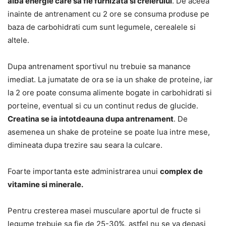
aiba energie care sa fie furnizata si creierului
. De aceea
inainte de antrenament cu 2 ore se consuma produse pe
baza de carbohidrati cum sunt legumele, cerealele si
altele.
Dupa antrenament sportivul nu trebuie sa manance
imediat. La jumatate de ora se ia un shake de proteine, iar
la 2 ore poate consuma alimente bogate in carbohidrati si
porteine, eventual si cu un continut redus de glucide.
Creatina se ia intotdeauna dupa antrenament
. De
asemenea un shake de proteine se poate lua intre mese,
dimineata dupa trezire sau seara la culcare.
Foarte importanta este administrarea unui
complex de
vitamine si minerale.
Pentru cresterea masei musculare aportul de fructe si
legume trebuie sa fie de 25-30%, astfel nu se va depasi