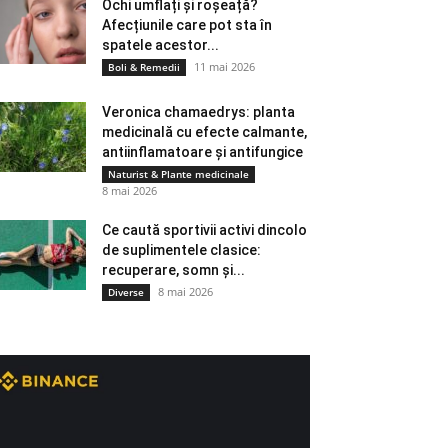
Ochi umflați și roșeață?
Afecțiunile care pot sta în
spatele acestor...
11 mai 2026
Boli & Remedii
Veronica chamaedrys: planta
medicinală cu efecte calmante,
antiinflamatoare și antifungice
Naturist & Plante medicinale
8 mai 2026
Ce caută sportivii activi dincolo
de suplimentele clasice:
recuperare, somn și...
8 mai 2026
Diverse