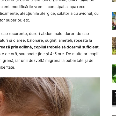
cient, modificările vremii, constipația, apa rece,
camente, afecțiunile alergice, călătoria cu avionul, cu
tor superior, etc.
e cap recurente, dureri abdominale, dureri de cap
sături și diaree, balonare, sughiț, amețeli, roșeață la
ează prin odihnă, copilul trebuie să doarmă suficient
.
e de oră, sau poate ține și 4-5 ore. De multe ori copiii
igrenă, iar unii dezvoltă migrena la pubertate și de
bertate.