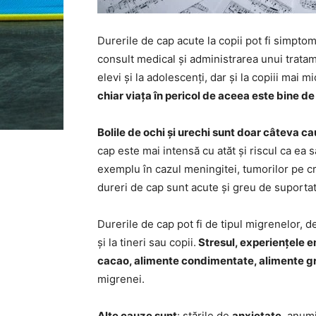
Durerile de cap acute la copii pot fi simpto
consult medical și administrarea unui tratam
elevi și la adolescenți, dar și la copiii mai 
chiar viața în pericol de aceea este bine d
Bolile de ochi și urechi sunt doar câteva ca
cap este mai intensă cu atăt și riscul ca ea
exemplu în cazul meningitei, tumorilor pe 
dureri de cap sunt acute și greu de suportat
Durerile de cap pot fi de tipul migrenelor, 
și la tineri sau copii.
Stresul, experiențele e
cacao, alimente condimentate, alimente g
migrenei.
Alte cauze sunt
: stările de
anxietate
, anumi