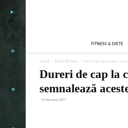
FITNESS & DIETE
Acasă
Boli & Remedii
Dureri de cap la copii – ce
Dureri de cap la c
semnalează acest
14 februarie 2017