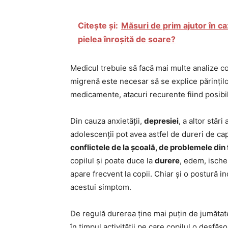
Citește și:
Măsuri de prim ajutor în c
pielea înroșită de soare?
Medicul trebuie să facă mai multe analize copi
migrenă este necesar să se explice părințil
medicamente, atacuri recurente fiind posibil
Din cauza anxietății,
depresiei
, a altor stări
adolescenții pot avea astfel de dureri de ca
conflictele de la școală, de problemele din 
copilul și poate duce la
durere
, edem, ische
apare frecvent la copii. Chiar și o postură i
acestui simptom.
De regulă durerea ține mai puțin de jumătate
în timpul activității pe care copilul o desfășo