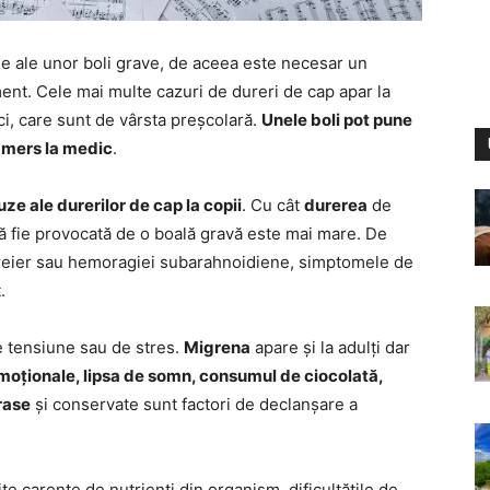
me ale unor boli grave, de aceea este necesar un
ent. Cele mai multe cazuri de dureri de cap apar la
mici, care sunt de vârsta preșcolară.
Unele boli pot pune
e mers la medic
.
uze ale durerilor de cap la copii
. Cu cât
durerea
de
 să fie provocată de o boală gravă este mai mare. De
creier sau hemoragiei subarahnoidiene, simptomele de
.
de tensiune sau de stres.
Migrena
apare și la adulți dar
moționale, lipsa de somn, consumul de ciocolată,
rase
și conservate sunt factori de declanșare a
te carențe de nutrienți din organism, dificultățile de