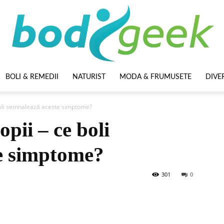
BOLI & REMEDII
NATURIST
MODA & FRUMUSETE
DIVE
BodyGeek
 boli semnalează aceste simptome?
opii – ce boli
e simptome?
301
0