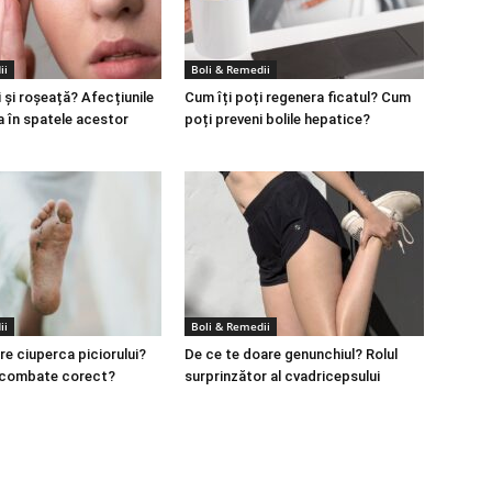
ii
Boli & Remedii
 și roșeață? Afecțiunile
Cum îți poți regenera ficatul? Cum
a în spatele acestor
poți preveni bolile hepatice?
ii
Boli & Remedii
re ciuperca piciorului?
De ce te doare genunchiul? Rolul
 combate corect?
surprinzător al cvadricepsului