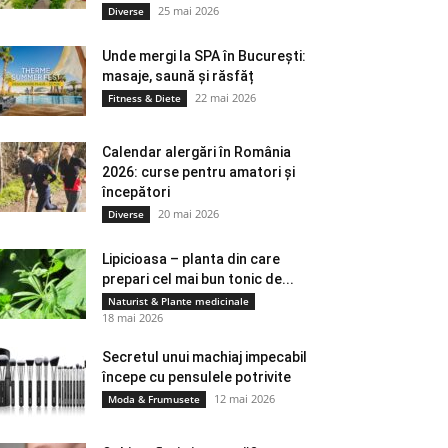
25 mai 2026
Diverse
Unde mergi la SPA în București:
masaje, saună și răsfăț
22 mai 2026
Fitness & Diete
Calendar alergări în România
2026: curse pentru amatori și
începători
20 mai 2026
Diverse
Lipicioasa – planta din care
prepari cel mai bun tonic de...
Naturist & Plante medicinale
18 mai 2026
Secretul unui machiaj impecabil
începe cu pensulele potrivite
12 mai 2026
Moda & Frumusete