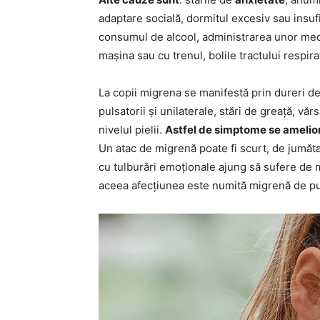
adaptare socială, dormitul excesiv sau insufi
consumul de alcool, administrarea unor medi
mașina sau cu trenul, bolile tractului respira
La copii migrena se manifestă prin dureri d
pulsatorii și unilaterale, stări de greață, văr
nivelul pielii.
Astfel de simptome se amelior
Un atac de migrenă poate fi scurt, de jumătat
cu tulburări emoționale ajung să sufere de m
aceea afecțiunea este numită migrenă de pu