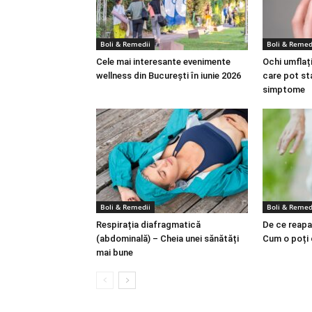
Boli & Remedii
Boli & Remed
Cele mai interesante evenimente
Ochi umflați
wellness din București în iunie 2026
care pot st
simptome
Boli & Remedii
Boli & Remed
Respirația diafragmatică
De ce reapa
(abdominală) – Cheia unei sănătăți
Cum o poți
mai bune