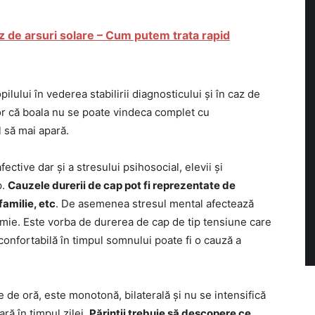
az de arsuri solare – Cum putem trata rapid
lului în vederea stabilirii diagnosticului și în caz de
or că boala nu se poate vindeca complet cu
 să mai apară.
 afective dar și a stresului psihosocial, elevii și
p.
Cauzele durerii de cap pot fi reprezentate de
familie, etc
. De asemenea stresul mental afectează
mie. Este vorba de durerea de cap de tip tensiune care
nconfortabilă în timpul somnului poate fi o cauză a
 de oră, este monotonă, bilaterală și nu se intensifică
ară în timpul zilei.
Părinții trebuie să descopere ce