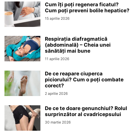
Cum îți poți regenera ficatul?
Cum poți preveni bolile hepatice?
15 aprilie 2026
Respirația diafragmatică
(abdominală) – Cheia unei
sănătăți mai bune
11 aprilie 2026
De ce reapare ciuperca
piciorului? Cum o poți combate
corect?
2 aprilie 2026
De ce te doare genunchiul? Rolul
surprinzător al cvadricepsului
30 martie 2026