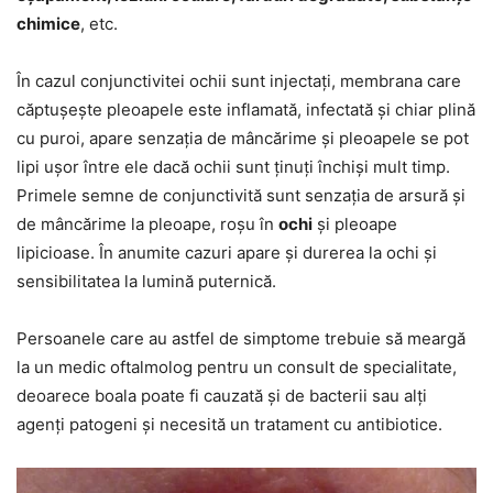
chimice
, etc.
În cazul conjunctivitei ochii sunt injectați, membrana care
căptușește pleoapele este inflamată, infectată și chiar plină
cu puroi, apare senzația de mâncărime și pleoapele se pot
lipi ușor între ele dacă ochii sunt ținuți închiși mult timp.
Primele semne de conjunctivită sunt senzația de arsură și
de mâncărime la pleoape, roșu în
ochi
și pleoape
lipicioase. În anumite cazuri apare și durerea la ochi și
sensibilitatea la lumină puternică.
Persoanele care au astfel de simptome trebuie să meargă
la un medic oftalmolog pentru un consult de specialitate,
deoarece boala poate fi cauzată și de bacterii sau alți
agenți patogeni și necesită un tratament cu antibiotice.