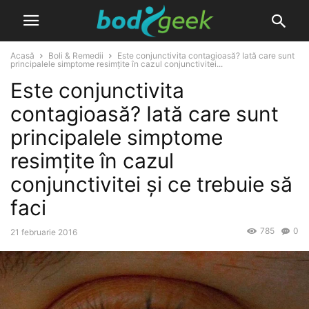
Acasă
Boli & Remedii
Este conjunctivita contagioasă? Iată care sunt
principalele simptome resimțite în cazul conjunctivitei...
Este conjunctivita
contagioasă? Iată care sunt
principalele simptome
resimțite în cazul
conjunctivitei și ce trebuie să
faci
785
0
21 februarie 2016