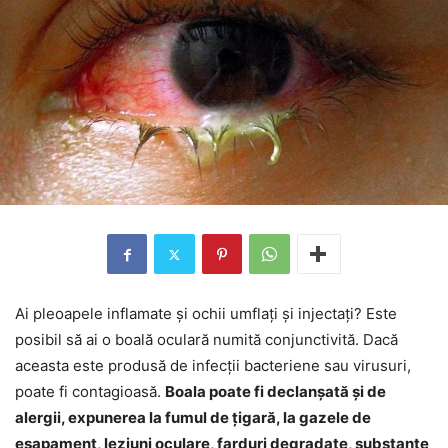
Ai pleoapele inflamate și ochii umflați și injectați? Este
posibil să ai o boală oculară numită conjunctivită. Dacă
aceasta este produsă de infecții bacteriene sau virusuri,
poate fi contagioasă.
Boala poate fi declanșată și de
alergii, expunerea la fumul de țigară, la gazele de
eșapament, leziuni oculare, farduri degradate, substanțe