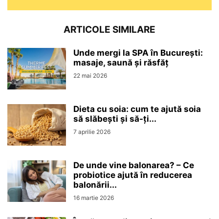
ARTICOLE SIMILARE
Unde mergi la SPA în București:
masaje, saună și răsfăț
22 mai 2026
Dieta cu soia: cum te ajută soia
să slăbești și să-ți...
7 aprilie 2026
De unde vine balonarea? – Ce
probiotice ajută în reducerea
balonării...
16 martie 2026