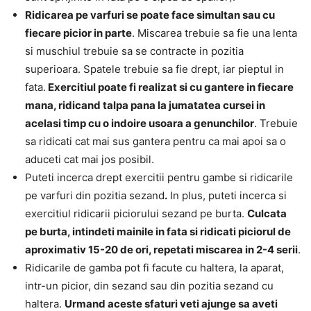
Ridicarea pe varfuri se poate face simultan sau cu
fiecare picior in parte
. Miscarea trebuie sa fie una lenta
si muschiul trebuie sa se contracte in pozitia
superioara. Spatele trebuie sa fie drept, iar pieptul in
fata.
Exercitiul poate fi realizat si cu gantere in fiecare
mana, ridicand talpa pana la jumatatea cursei in
acelasi timp cu o indoire usoara a genunchilor
. Trebuie
sa ridicati cat mai sus gantera pentru ca mai apoi sa o
aduceti cat mai jos posibil.
Puteti incerca drept exercitii pentru gambe si ridicarile
pe varfuri din pozitia sezand
.
In plus, puteti incerca si
exercitiul ridicarii piciorului sezand pe burta.
Culcata
pe burta, intindeti mainile in fata si ridicati piciorul de
aproximativ 15-20 de ori, repetati miscarea in 2-4 serii
.
Ridicarile de gamba pot fi facute cu haltera, la aparat,
intr-un picior, din sezand sau din pozitia sezand cu
haltera.
Urmand aceste sfaturi veti ajunge sa aveti