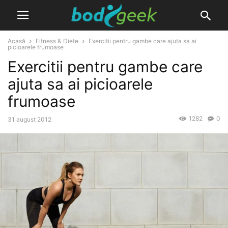
Acasă
Fitness & Diete
Exercitii pentru gambe care ajuta sa ai
picioarele frumoase
Exercitii pentru gambe care
ajuta sa ai picioarele
frumoase
1282
0
31 august 2012