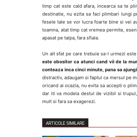
timp cat este cald afara, incearca sa te pl
destinatie, nu ezita sa faci plimbari lungi 
fesele tale se vor lucra foarte bine si vei a
toamna, atat timp cat vremea permite, esenti
apasat pe talpa, fara sfiala.
Un alt sfat pe care trebuie sa-l urmezi este 
este obositor ca atunci cand vii de la mu
conteaza inca cinci minute, pana sa ajungi 
distractiv, adaugam si faptul ca mersul pe mu
oricand ai ocazia, nu evita sa accepti o pl
dar iti va modela destul de vizibil si trup
mult si fara sa exagerezi.
ARTICOLE SIMILARE