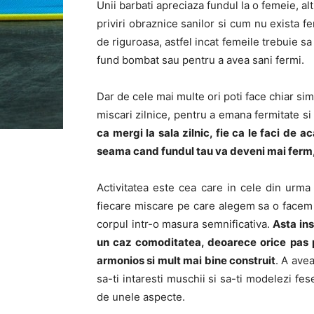
Unii barbati apreciaza fundul la o femeie, al
priviri obraznice sanilor si cum nu exista f
de riguroasa, astfel incat femeile trebuie s
fund bombat sau pentru a avea sani fermi.
Dar de cele mai multe ori poti face chiar si
miscari zilnice, pentru a emana fermitate si
ca mergi la sala zilnic, fie ca le faci de ac
seama cand fundul tau va deveni mai ferm,
Activitatea este cea care in cele din urma
fiecare miscare pe care alegem sa o facem i
corpul intr-o masura semnificativa.
Asta ins
un caz comoditatea, deoarece orice pas pe
armonios si mult mai bine construit
. A ave
sa-ti intaresti muschii si sa-ti modelezi fes
de unele aspecte.