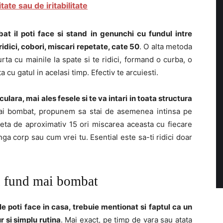
ate sau de iritabilitate
at il poti face si stand in genunchi cu fundul intre
ridici, cobori, miscari repetate, cate 50
. O alta metoda
ta cu mainile la spate si te ridici, formand o curba, o
ta cu gatul in acelasi timp. Efectiv te arcuiesti.
ulara, mai ales fesele si te va intari in toata structura
 mai bombat, propunem sa stai de asemenea intinsa pe
epeta de aproximativ 15 ori miscarea aceasta cu fiecare
anga corp sau cum vrei tu. Esential este sa-ti ridici doar
un fund mai bombat
e poti face in casa, trebuie mentionat si faptul ca un
 si simplu rutina
. Mai exact, pe timp de vara sau atata