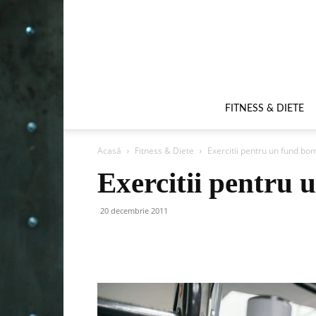
FITNESS & DIETE
Acasă
Fitness & Diete
Exercitii pentru un fund bo
Exercitii pentru
20 decembrie 2011