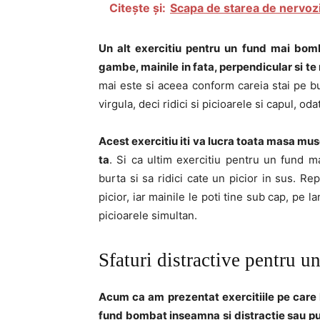
Citește și:
Scapa de starea de nervozit
Un alt exercitiu pentru un fund mai bomb
gambe, mainile in fata, perpendicular si te 
mai este si aceea conform careia stai pe bur
virgula, deci ridici si picioarele si capul, oda
Acest exercitiu iti va lucra toata masa musc
ta
. Si ca ultim exercitiu pentru un fund
burta si sa ridici cate un picior in sus. R
picior, iar mainile le poti tine sub cap, pe l
picioarele simultan.
Sfaturi distractive pentru 
Acum ca am prezentat exercitiile pe care l
fund bombat inseamna si distractie sau pur