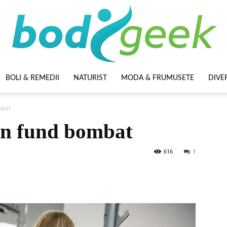
BOLI & REMEDII
NATURIST
MODA & FRUMUSETE
DIVE
BodyGeek
mbat
 un fund bombat
616
1