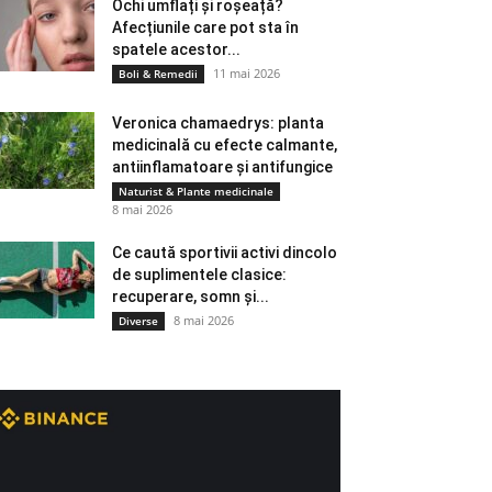
Ochi umflați și roșeață?
Afecțiunile care pot sta în
spatele acestor...
11 mai 2026
Boli & Remedii
Veronica chamaedrys: planta
medicinală cu efecte calmante,
antiinflamatoare și antifungice
Naturist & Plante medicinale
8 mai 2026
Ce caută sportivii activi dincolo
de suplimentele clasice:
recuperare, somn și...
8 mai 2026
Diverse