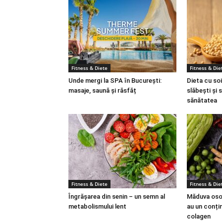
Fitness & Diete
Fitness & Die
Unde mergi la SPA în București:
Dieta cu soi
masaje, saună și răsfăț
slăbești și 
sănătatea
Fitness & Diete
Fitness & Die
Îngrășarea din senin – un semn al
Măduva osoa
metabolismului lent
au un conțin
colagen