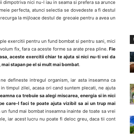
tii dimpotriva nici nu-l iau in seama si prefera sa arunce
emeie perfecta, atunci selectia se dovedeste a fi destul
a recurga la mijloace destul de greoaie pentru a avea un
mple exercitii pentru un fund bombat si pentru sani, mici
 volum fix, fara ca aceste forme sa arate prea pline.
Fie
asa, aceste exercitii chiar te ajuta si nici nu-ti vei da
 mai stapan pe el si mult mai bombat
.
 ne defineste intregul organism, iar asta inseamna ca
n timpul zilei, acasa ori cand suntem plecati, ne ajuta
eamna ca trebuie sa alegi miscarea, energia si in nici
 care-l faci te poate ajuta vizibil sa ai un trup mai
a un fund mai bombat inseamna inainte de toate sa vrei
ele, iar acest lucru nu poate fi deloc greu, daca tii cont