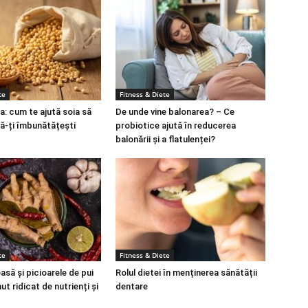
te
Fitness & Diete
a: cum te ajută soia să
De unde vine balonarea? – Ce
să-ți îmbunătățești
probiotice ajută în reducerea
balonării și a flatulenței?
te
Fitness & Diete
să și picioarele de pui
Rolul dietei în menținerea sănătății
ut ridicat de nutrienți și
dentare