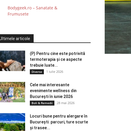
Bodygeek.ro – Sanatate &
Frumusete
Ultimele articole
(P) Pentru cine este potrivită
termoterapia și ce aspecte
trebuie luate...
1 iulie 2026
Diverse
Cele mai interesante
evenimente wellness din
București în iunie 2026
28 mai 2026
Boli & Remedii
Locuri bune pentru alergare în
București: parcuri, ture scurte
și trasee...