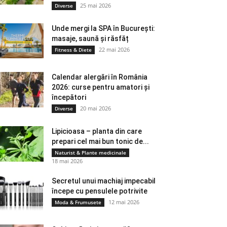
25 mai 2026
Diverse
Unde mergi la SPA în București:
masaje, saună și răsfăț
22 mai 2026
Fitness & Diete
Calendar alergări în România
2026: curse pentru amatori și
începători
20 mai 2026
Diverse
Lipicioasa – planta din care
prepari cel mai bun tonic de...
Naturist & Plante medicinale
18 mai 2026
Secretul unui machiaj impecabil
începe cu pensulele potrivite
12 mai 2026
Moda & Frumusete