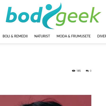
BOLI & REMEDII
NATURIST
MODA & FRUMUSETE
DIVE
BodyGeek
185
0