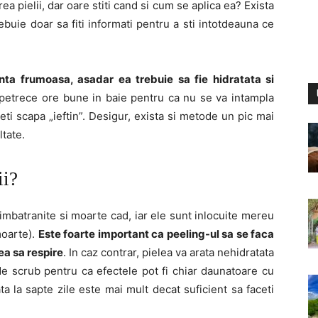
rea pielii, dar oare stiti cand si cum se aplica ea? Exista
ebuie doar sa fiti informati pentru a sti intotdeauna ce
nta frumoasa, asadar ea trebuie sa fie hidratata si
ti petrece ore bune in baie pentru ca nu se va intampla
veti scapa „ieftin”. Desigur, exista si metode un pic mai
tate.
ii?
 imbatranite si moarte cad, iar ele sunt inlocuite mereu
moarte).
Este foarte important ca peeling-ul sa se faca
lea sa respire
. In caz contrar, pielea va arata nehidratata
de scrub pentru ca efectele pot fi chiar daunatoare cu
ata la sapte zile este mai mult decat suficient sa faceti