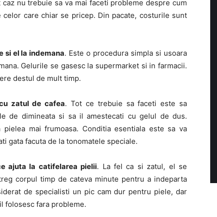
est caz nu trebuie sa va mai faceti probleme despre cum
le celor care chiar se pricep. Din pacate, costurile sunt
e si el la indemana
. Este o procedura simpla si usoara
mana. Gelurile se gasesc la supermarket si in farmacii.
dere destul de mult timp.
 cu zatul de cafea
. Tot ce trebuie sa faceti este sa
ele de dimineata si sa il amestecati cu gelul de dus.
 pielea mai frumoasa. Conditia esentiala este sa va
ti gata facuta de la tonomatele speciale.
 ajuta la catifelarea pielii
. La fel ca si zatul, el se
treg corpul timp de cateva minute pentru a indeparta
iderat de specialisti un pic cam dur pentru piele, dar
il folosesc fara probleme.