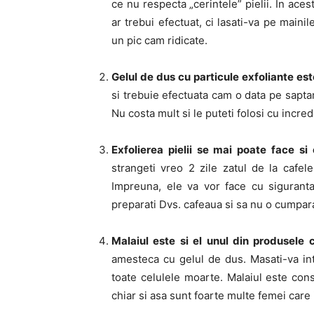
ce nu respecta „cerintele” pielii. In ac
ar trebui efectuat, ci lasati-va pe maini
un pic cam ridicate.
Gelul de dus cu particule exfoliante est
si trebuie efectuata cam o data pe sapta
Nu costa mult si le puteti folosi cu incre
Exfolierea pielii se mai poate face si
strangeti vreo 2 zile zatul de la cafel
Impreuna, ele va vor face cu siguranta
preparati Dvs. cafeaua si sa nu o cumpara
Malaiul este si el unul din produsele ce
amesteca cu gelul de dus. Masati-va in
toate celulele moarte. Malaiul este cons
chiar si asa sunt foarte multe femei care 