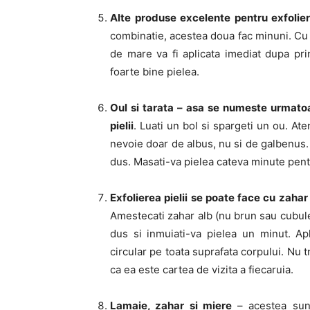
Alte produse excelente pentru exfoliere
combinatie, acestea doua fac minuni. Cu u
de mare va fi aplicata imediat dupa pri
foarte bine pielea.
Oul si tarata – asa se numeste urmatoa
pielii
. Luati un bol si spargeti un ou. Ate
nevoie doar de albus, nu si de galbenus. 
dus. Masati-va pielea cateva minute pentr
Exfolierea pielii se poate face cu zahar
Amestecati zahar alb (nu brun sau cubulet
dus si inmuiati-va pielea un minut. Ap
circular pe toata suprafata corpului. Nu tr
ca ea este cartea de vizita a fiecaruia.
Lamaie, zahar si miere
– acestea sunt