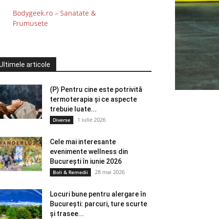
Bodygeek.ro – Sanatate &
Frumusete
Ultimele articole
(P) Pentru cine este potrivită
termoterapia și ce aspecte
trebuie luate...
1 iulie 2026
Diverse
Cele mai interesante
evenimente wellness din
București în iunie 2026
28 mai 2026
Boli & Remedii
Locuri bune pentru alergare în
București: parcuri, ture scurte
și trasee...