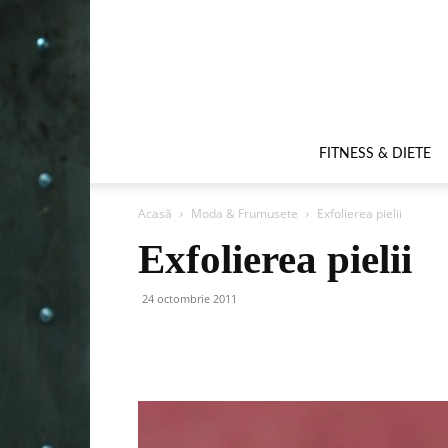
FITNESS & DIETE
Acasă
Moda & Frumusete
Exfolierea pielii
Exfolierea pielii
24 octombrie 2011