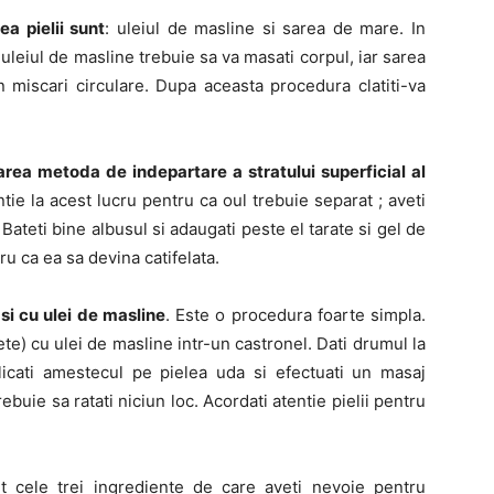
a pielii sunt
: uleiul de masline si sarea de mare. In
leiul de masline trebuie sa va masati corpul, iar sarea
n miscari circulare. Dupa aceasta procedura clatiti-va
rea metoda de indepartare a stratului superficial al
ntie la acest lucru pentru ca oul trebuie separat ; aveti
Bateti bine albusul si adaugati peste el tarate si gel de
u ca ea sa devina catifelata.
 si cu ulei de masline
. Este o procedura foarte simpla.
e) cu ulei de masline intr-un castronel. Dati drumul la
licati amestecul pe pielea uda si efectuati un masaj
ebuie sa ratati niciun loc. Acordati atentie pielii pentru
 cele trei ingrediente de care aveti nevoie pentru