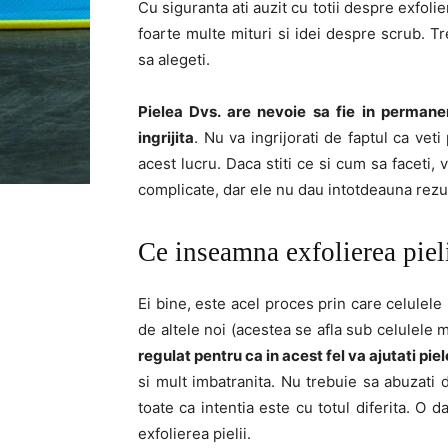
Cu siguranta ati auzit cu totii despre exfolie
foarte multe mituri si idei despre scrub. Tr
sa alegeti.
Pielea Dvs. are nevoie sa fie in permane
ingrijita
. Nu va ingrijorati de faptul ca ve
acest lucru. Daca stiti ce si cum sa faceti, 
complicate, dar ele nu dau intotdeauna rezul
Ce inseamna exfolierea piel
Ei bine, este acel proces prin care celulele
de altele noi (acestea se afla sub celulele 
regulat pentru ca in acest fel va ajutati pie
si mult imbatranita. Nu trebuie sa abuzati 
toate ca intentia este cu totul diferita. O d
exfolierea pielii.