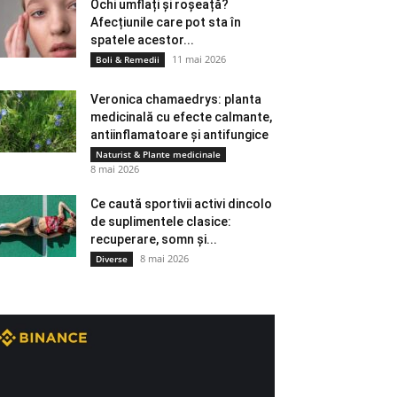
Ochi umflați și roșeață?
Afecțiunile care pot sta în
spatele acestor...
11 mai 2026
Boli & Remedii
Veronica chamaedrys: planta
medicinală cu efecte calmante,
antiinflamatoare și antifungice
Naturist & Plante medicinale
8 mai 2026
Ce caută sportivii activi dincolo
de suplimentele clasice:
recuperare, somn și...
8 mai 2026
Diverse