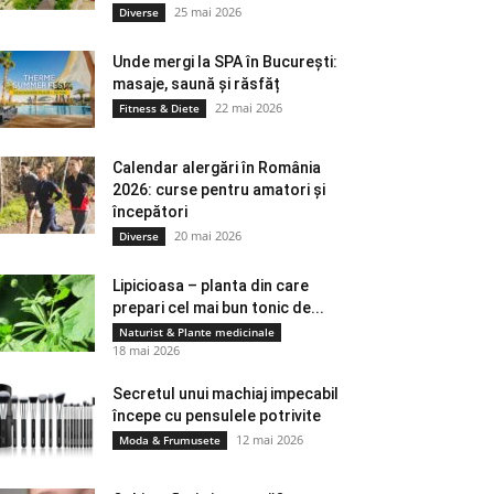
25 mai 2026
Diverse
Unde mergi la SPA în București:
masaje, saună și răsfăț
22 mai 2026
Fitness & Diete
Calendar alergări în România
2026: curse pentru amatori și
începători
20 mai 2026
Diverse
Lipicioasa – planta din care
prepari cel mai bun tonic de...
Naturist & Plante medicinale
18 mai 2026
Secretul unui machiaj impecabil
începe cu pensulele potrivite
12 mai 2026
Moda & Frumusete