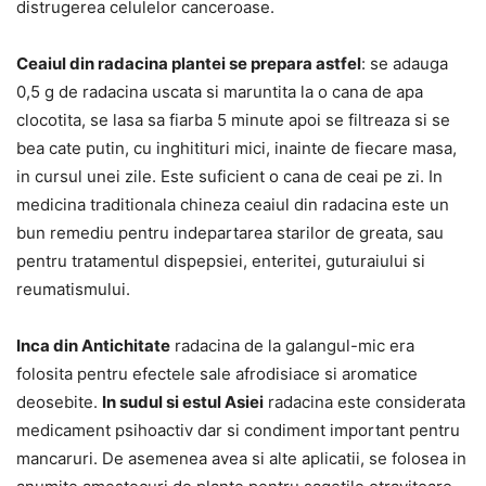
distrugerea celulelor canceroase.
Ceaiul din radacina plantei se prepara astfel
: se adauga
0,5 g de radacina uscata si maruntita la o cana de apa
clocotita, se lasa sa fiarba 5 minute apoi se filtreaza si se
bea cate putin, cu inghitituri mici, inainte de fiecare masa,
in cursul unei zile. Este suficient o cana de ceai pe zi. In
medicina traditionala chineza ceaiul din radacina este un
bun remediu pentru indepartarea starilor de greata, sau
pentru tratamentul dispepsiei, enteritei, guturaiului si
reumatismului.
Inca din Antichitate
radacina de la galangul-mic era
folosita pentru efectele sale afrodisiace si aromatice
deosebite.
In sudul si estul Asiei
radacina este considerata
medicament psihoactiv dar si condiment important pentru
mancaruri. De asemenea avea si alte aplicatii, se folosea in