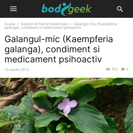
Acasă
Naturist & Plante medicinale
Galangul-mic (Kaempferia
galanga), condiment si medicament psihoactiv
Galangul-mic (Kaempferia
galanga), condiment si
medicament psihoactiv
553
0
10 martie 2013