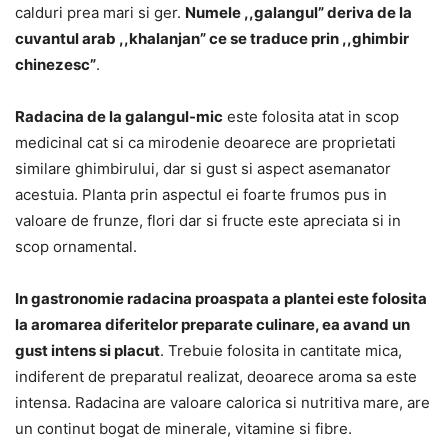
calduri prea mari si ger.
Numele ,,galangul” deriva de la
cuvantul arab ,,khalanjan” ce se traduce prin ,,ghimbir
chinezesc”
.
Radacina de la galangul-mic
este folosita atat in scop
medicinal cat si ca mirodenie deoarece are proprietati
similare ghimbirului, dar si gust si aspect asemanator
acestuia. Planta prin aspectul ei foarte frumos pus in
valoare de frunze, flori dar si fructe este apreciata si in
scop ornamental.
In gastronomie radacina proaspata a plantei este folosita
la aromarea diferitelor preparate culinare, ea avand un
gust intens si placut
. Trebuie folosita in cantitate mica,
indiferent de preparatul realizat, deoarece aroma sa este
intensa. Radacina are valoare calorica si nutritiva mare, are
un continut bogat de minerale, vitamine si fibre.