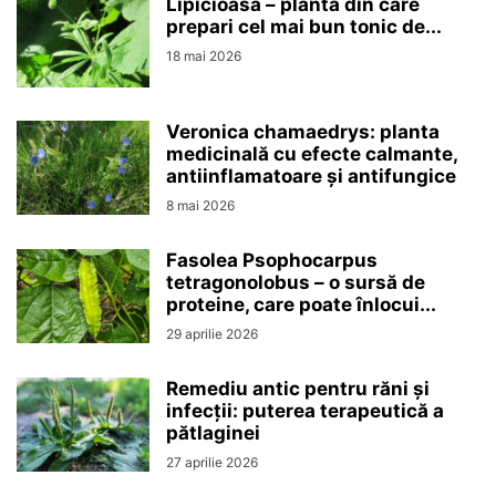
Lipicioasa – planta din care
prepari cel mai bun tonic de...
18 mai 2026
Veronica chamaedrys: planta
medicinală cu efecte calmante,
antiinflamatoare și antifungice
8 mai 2026
Fasolea Psophocarpus
tetragonolobus – o sursă de
proteine, care poate înlocui...
29 aprilie 2026
Remediu antic pentru răni și
infecții: puterea terapeutică a
pătlaginei
27 aprilie 2026