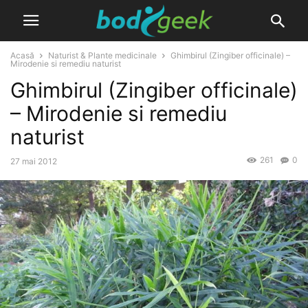
Acasă
Naturist & Plante medicinale
Ghimbirul (Zingiber officinale) –
Mirodenie si remediu naturist
Ghimbirul (Zingiber officinale)
– Mirodenie si remediu
naturist
261
0
27 mai 2012