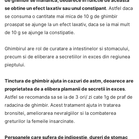
de ghimbir se mananca, deoarece in functie de aceasta
se obtine un efect laxativ sau unul constipant
. Astfel daca
se consuma o cantitate mai mica de 10 g de ghimbir
proaspat se ajunge la un efect laxativ, daca se ia mai mult
de 10 g se ajunge la constipatie.
Ghimbirul are rol de curatare a intestinelor si stomacului,
precum si de eliberare a secretiilor in exces din regiunea
pieptului.
Tinctura de ghimbir ajuta in cazuri de astm, deoarece are
proprietatea de a elibera plamanii de secretii in exces
.
Astfel se recomanda sa se ia de 3 ori/ zi cate 1g de praf de
radacina de ghimbir. Acest tratament ajuta in tratarea
bronsitei, ameliorarea nevralgiilor si la combaterea
greturilor la femeile insarcinate.
Persoanele care sufera de indigestie, dureri de stomac