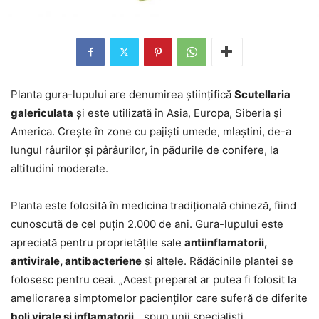
Planta gura-lupului are denumirea științifică
Scutellaria
galericulata
și este utilizată în Asia, Europa, Siberia și
America. Crește în zone cu pajiști umede, mlaștini, de-a
lungul râurilor și pârâurilor, în pădurile de conifere, la
altitudini moderate.
Planta este folosită în medicina tradițională chineză, fiind
cunoscută de cel puțin 2.000 de ani. Gura-lupului este
apreciată pentru proprietățile sale
antiinflamatorii,
antivirale, antibacteriene
și altele. Rădăcinile plantei se
folosesc pentru ceai. „Acest preparat ar putea fi folosit la
ameliorarea simptomelor pacienților care suferă de diferite
boli virale și inflamatorii
„, spun unii specialiști.