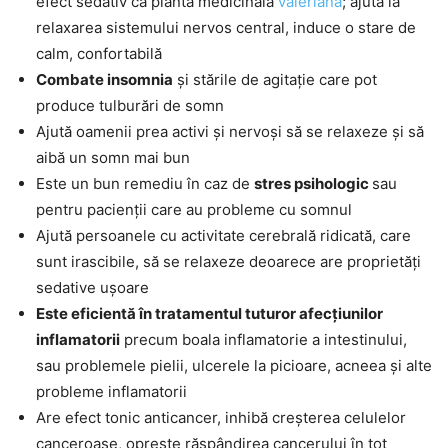
efect sedativ ca planta medicinală
valeriana
; ajută la
relaxarea sistemului nervos central, induce o stare de
calm, confortabilă
Combate insomnia
și stările de agitație care pot
produce tulburări de somn
Ajută oamenii prea activi și nervoși să se relaxeze și să
aibă un somn mai bun
Este un bun remediu în caz de
stres psihologic
sau
pentru pacienții care au probleme cu somnul
Ajută persoanele cu activitate cerebrală ridicată, care
sunt irascibile, să se relaxeze deoarece are proprietăți
sedative ușoare
Este eficientă în tratamentul tuturor afecțiunilor
inflamatorii
precum boala inflamatorie a intestinului,
sau problemele pielii, ulcerele la picioare, acneea și alte
probleme inflamatorii
Are efect tonic anticancer, inhibă creșterea celulelor
canceroase, oprește răspândirea cancerului în tot