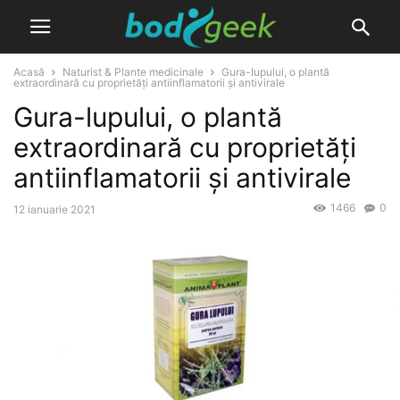
Acasă
Naturist & Plante medicinale
Gura-lupului, o plantă
extraordinară cu proprietăți antiinflamatorii și antivirale
Gura-lupului, o plantă
extraordinară cu proprietăți
antiinflamatorii și antivirale
1466
0
12 ianuarie 2021