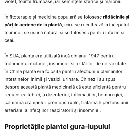
violet, foarte frumoase, iar semințele sferice și maronii.
În fitoterapie și medicina populară se folosesc
rădăcinile și
părțile aeriene de la plantă
, care se recoltează la începutul
toamnei, se usucă natural și se folosesc pentru infuzie și
ceai.
În SUA, planta era utilizată încă din anul 1947 pentru
tratamentul malariei, insomniei și a stărilor de nervozitate.
În China planta era folosită pentru afecțiunile plămânilor,
intestinelor, inimii și vezicii urinare. Chinezii au spus
despre această plantă medicinală că este eficientă pentru
reducerea febrei, a dizenteriei, inflamațiilor, hemoragiei,
calmarea crampelor premenstruale, tratarea hipertensiunii
arteriale, a infecțiilor respiratorii și insomniei.
Proprietățile plantei gura-lupului