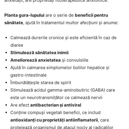
anxietății, are proprietăți fitoterapeutice anxiolitice.
Planta gura-lupului
are o serie de
beneficii pentru
sănătate
, ajută în tratamentul multor afecțiuni și anume:
Calmează durerile cronice și este eficientă în caz de
diaree
Stimulează sănătatea inimii
Ameliorează anxietatea
și convulsiile
Ajută în calmarea simptomelor bolilor hepatice și
gastro-intestinale
Îmbunătățește starea de spirit
Stimulează acidul gamma-aminobutiric (GABA) care
este un neurotransmițător ce calmează nervii
Are efect
antibacterian și antiviral
Conține compuși vegetali benefici, ce includ
antioxidanți cu proprietăți antiinflamatorii
, care
protejează organismul de atacul nociv al radicalilor