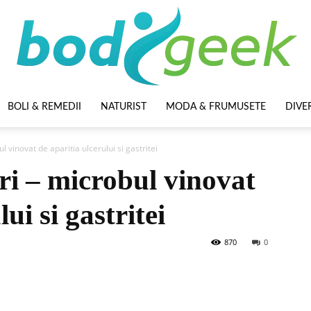
BOLI & REMEDII
NATURIST
MODA & FRUMUSETE
DIVE
BodyGeek
l vinovat de aparitia ulcerului si gastritei
ri – microbul vinovat
ui si gastritei
870
0