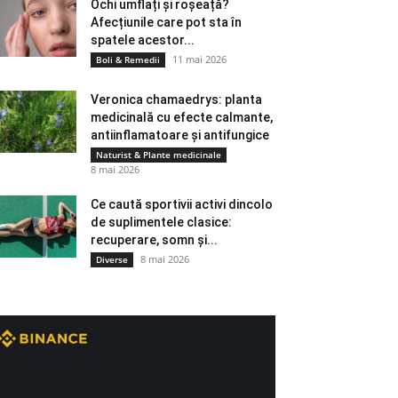
Ochi umflați și roșeață?
Afecțiunile care pot sta în
spatele acestor...
11 mai 2026
Boli & Remedii
Veronica chamaedrys: planta
medicinală cu efecte calmante,
antiinflamatoare și antifungice
Naturist & Plante medicinale
8 mai 2026
Ce caută sportivii activi dincolo
de suplimentele clasice:
recuperare, somn și...
8 mai 2026
Diverse