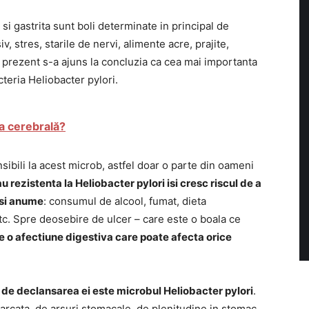
i gastrita sunt boli determinate in principal de
, stres, starile de nervi, alimente acre, prajite,
 prezent s-a ajuns la concluzia ca cea mai importanta
teria Heliobacter pylori.
a cerebrală?
bili la acest microb, astfel doar o parte din oameni
u rezistenta la Heliobacter pylori isi cresc riscul de a
 si anume
: consumul de alcool, fumat, dieta
tc. Spre deosebire de ulcer – care este o boala ce
e o afectiune digestiva care poate afecta orice
t de declansarea ei este microbul Heliobacter pylori
.
carcata, de arsuri stomacale, de plenitudine in stomac,