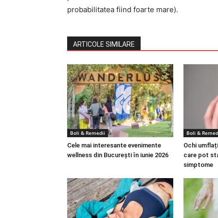
probabilitatea fiind foarte mare).
ARTICOLE SIMILARE
Boli & Remedii
Boli & Remed
Cele mai interesante evenimente
Ochi umflați
wellness din București în iunie 2026
care pot st
simptome