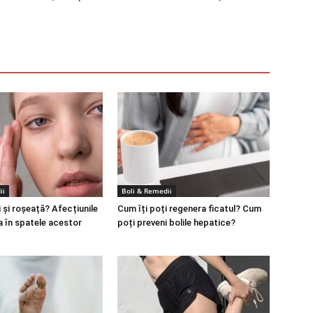
ii
Boli & Remedii
 și roșeață? Afecțiunile
Cum îți poți regenera ficatul? Cum
a în spatele acestor
poți preveni bolile hepatice?