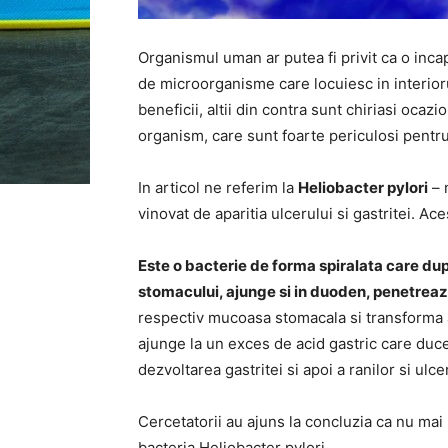
Organismul uman ar putea fi privit ca o inc
de microorganisme care locuiesc in interioru
beneficii, altii din contra sunt chiriasi ocazio
organism, care sunt foarte periculosi pentr
In articol ne referim la
Heliobacter pylori
– 
vinovat de aparitia ulcerului si gastritei. A
Este o bacterie de forma spiralata care dupa
stomacului, ajunge si in duoden, penetrea
respectiv mucoasa stomacala si transforma ac
ajunge la un exces de acid gastric care duce l
dezvoltarea gastritei si apoi a ranilor si ulce
Cercetatorii au ajuns la concluzia ca nu mai 
bacteria Heliobacter pylori.