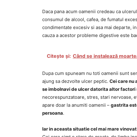
Daca pana acum oamenii credeau ca ulcerul s
consumul de alcool, cafea, de fumatul excesiv
condimentate excesiv si asa mai departe, in
cauza a acestor probleme digestive este bac
Citește și:
Când se instalează moarte
Dupa cum spuneam nu toti oamenii sunt sensi
ajung sa dezvolte ulcer peptic.
Cei care nu a
se imbolnavi de ulcer datorita altor factori
necorespunzatoare, stres, stari nervoase, e
apare doar la anumiti oamenii –
gastrita est
persoana
.
Iar in aceasta situatie cel mai mare vinova
Cei care simt o stare de greata, de limba in