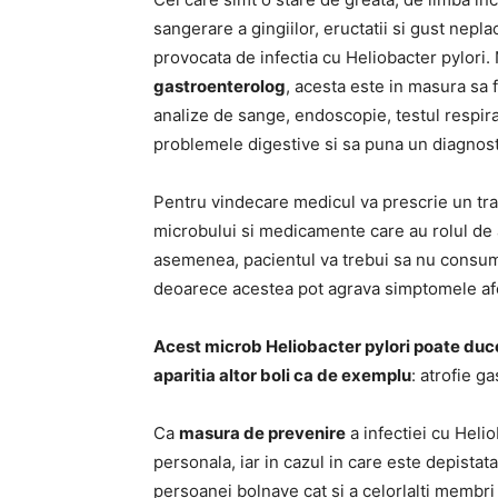
sangerare a gingiilor, eructatii si gust nepla
provocata de infectia cu Heliobacter pylori
gastroenterolog
, acesta este in masura sa
analize de sange, endoscopie, testul respira
problemele digestive si sa puna un diagnost
Pentru vindecare medicul va prescrie un t
microbului si medicamente care au rolul de 
asemenea, pacientul va trebui sa nu consu
deoarece acestea pot agrava simptomele afe
Acest microb Heliobacter pylori poate duce l
aparitia altor boli ca de exemplu
: atrofie g
Ca
masura de prevenire
a infectiei cu Heli
personala, iar in cazul in care este depistat
persoanei bolnave cat si a celorlalti membri ai