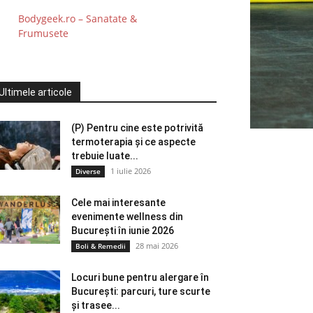
Bodygeek.ro – Sanatate &
Frumusete
Ultimele articole
(P) Pentru cine este potrivită
termoterapia și ce aspecte
trebuie luate...
1 iulie 2026
Diverse
Cele mai interesante
evenimente wellness din
București în iunie 2026
28 mai 2026
Boli & Remedii
Locuri bune pentru alergare în
București: parcuri, ture scurte
și trasee...