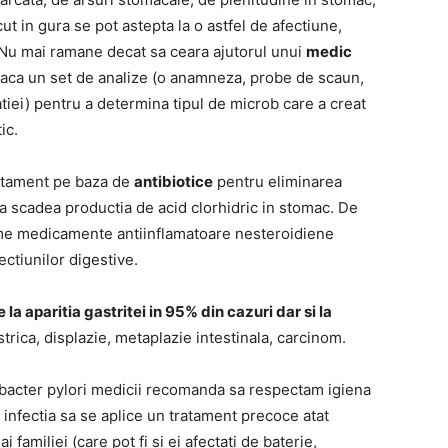
cut in gura se pot astepta la o astfel de afectiune,
. Nu mai ramane decat sa ceara ajutorul unui
medic
 faca un set de analize (o anamneza, probe de scaun,
tiei) pentru a determina tipul de microb care a creat
ic.
ratament pe baza de
antibiotice
pentru eliminarea
a scadea productia de acid clorhidric in stomac. De
me medicamente antiinflamatoare nesteroidiene
ctiunilor digestive.
a aparitia gastritei in 95% din cazuri dar si la
astrica, displazie, metaplazie intestinala, carcinom.
obacter pylori medicii recomanda sa respectam igiena
a infectia sa se aplice un tratament precoce atat
 familiei (care pot fi si ei afectati de baterie,