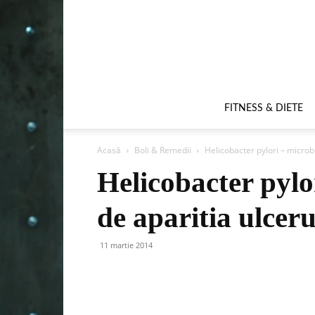
FITNESS & DIETE
Acasă
Boli & Remedii
Helicobacter pylori – microbu
Helicobacter pylo
de aparitia ulcerul
11 martie 2014