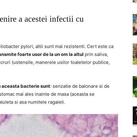
nire a acestei infectii cu
iobacter pylori, altii sunt mai rezistenti. Cert este ca
ansmite foarte usor de la un om la altul
prin saliva,
cruri (ustensile, manerele usilor toaletelor publice,
u aceasta bacterie sunt
: senzatie de balonare si de
e stomac mai ales inainte de masa (aceasta se
uleta si asa numitele ragaieli.