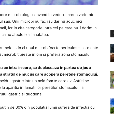
apere microbiologica, avand in vedere marea varietate
l sau. Unii microbi nu fac rau dar nu aduc nici
nali, iar in alta categorie intra cei pe care nu-i dorim in
u ca ne afecteaza sanatatea.
numele latin al unui microb foarte periculos – care este
cest microb traieste in om si prefera zona stomacului.
 ce intra in corp, se deplaseaza in partea de jos a
za stratul de mucus care acopera peretele stomacului
,
idul gastric intr-un acid foarte coroziv. Astfel se
a aparitia inflamatiilor peretilor stomacului, la
rului gastric si duodenal.
putin de 60% din populatia lumii sufera de infectia cu