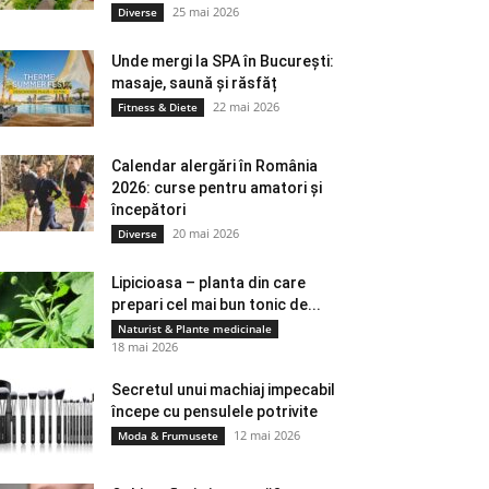
25 mai 2026
Diverse
Unde mergi la SPA în București:
masaje, saună și răsfăț
22 mai 2026
Fitness & Diete
Calendar alergări în România
2026: curse pentru amatori și
începători
20 mai 2026
Diverse
Lipicioasa – planta din care
prepari cel mai bun tonic de...
Naturist & Plante medicinale
18 mai 2026
Secretul unui machiaj impecabil
începe cu pensulele potrivite
12 mai 2026
Moda & Frumusete