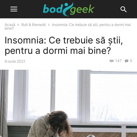
Acasă
Boli & Remedii
Insomnia: Ce trebuie să știi, pentru a dormi mai
bine?
Insomnia: Ce trebuie să știi,
pentru a dormi mai bine?
147
0
9 iunie 2021