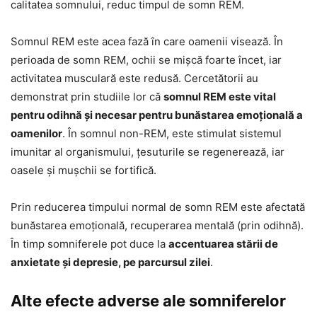
calitatea somnului, reduc timpul de somn REM.
Somnul REM este acea fază în care oamenii visează. În
perioada de somn REM, ochii se mișcă foarte încet, iar
activitatea musculară este redusă. Cercetătorii au
demonstrat prin studiile lor că
somnul REM este vital
pentru odihnă și necesar pentru bunăstarea emoțională a
oamenilor
. În somnul non-REM, este stimulat sistemul
imunitar al organismului, țesuturile se regenerează, iar
oasele și mușchii se fortifică.
Prin reducerea timpului normal de somn REM este afectată
bunăstarea emoțională, recuperarea mentală (prin odihnă).
În timp somniferele pot duce la
accentuarea stării de
anxietate și depresie, pe parcursul zilei
.
Alte efecte adverse ale somniferelor