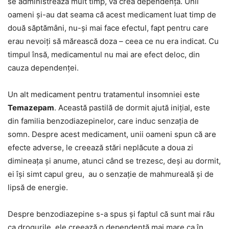
se administrează mult timp, va crea dependență. Unii
oameni și-au dat seama că acest medicament luat timp de
două săptămâni, nu-și mai face efectul, fapt pentru care
erau nevoiți să mărească doza – ceea ce nu era indicat. Cu
timpul însă, medicamentul nu mai are efect deloc, din
cauza dependenței.
Un alt medicament pentru tratamentul insomniei este
Temazepam
. Această pastilă de dormit ajută inițial, este
din familia benzodiazepinelor, care induc senzația de
somn. Despre acest medicament, unii oameni spun că are
efecte adverse, le creează stări neplăcute a doua zi
dimineața și anume, atunci când se trezesc, deși au dormit,
ei își simt capul greu, au o senzație de mahmureală și de
lipsă de energie.
Despre benzodiazepine s-a spus și faptul că sunt mai rău
ca drogurile, ele creează o dependență mai mare ca în