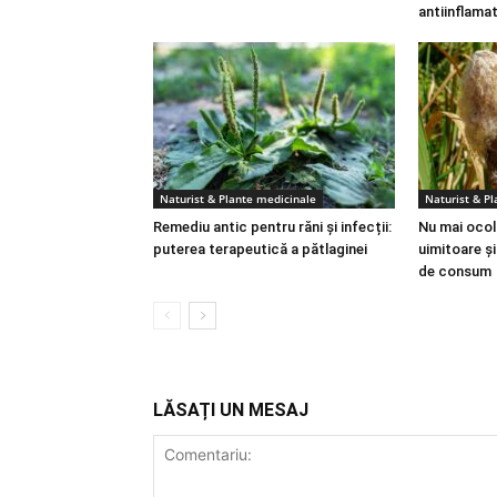
antiinflama
Naturist & Plante medicinale
Naturist & P
Remediu antic pentru răni și infecții:
Nu mai ocoli
puterea terapeutică a pătlaginei
uimitoare ș
de consum
LĂSAȚI UN MESAJ