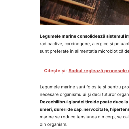
Legumele marine consolidează sistemul im
radioactive, carcinogene, alergice și poluan
sunt preferate în alimentația microbiotică d
Citește și:
Sodiul reglează procesele
Legumele marine sunt folosite și pentru prop
necesare organismului și deci tuturor organelo
Dezechilibrul glandei tiroide poate duce la
umeri, dureri de cap, nervozitate, hipertens
marine se reduce tensiunea din corp, se ca
din organism.