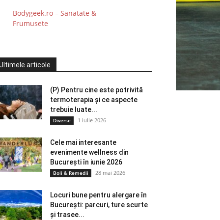
Bodygeek.ro – Sanatate &
Frumusete
Ultimele articole
(P) Pentru cine este potrivită
termoterapia și ce aspecte
trebuie luate...
1 iulie 2026
Diverse
Cele mai interesante
evenimente wellness din
București în iunie 2026
28 mai 2026
Boli & Remedii
Locuri bune pentru alergare în
București: parcuri, ture scurte
și trasee...