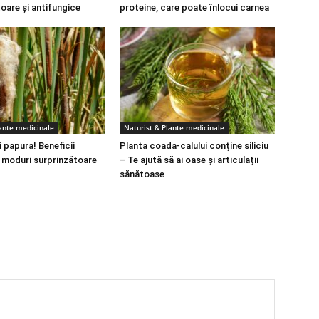
toare și antifungice
proteine, care poate înlocui carnea
lante medicinale
Naturist & Plante medicinale
 papura! Beneficii
Planta coada-calului conține siliciu
i moduri surprinzătoare
– Te ajută să ai oase și articulații
sănătoase