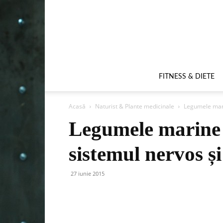
FITNESS & DIETE
Acasă
Naturist & Plante medicinale
Legumele mari
Legumele marine
sistemul nervos ș
27 iunie 2015