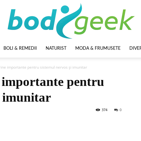
BOLI & REMEDII
NATURIST
MODA & FRUMUSETE
DIVE
BodyGeek
ne importante pentru sistemul nervos și imunitar
 importante pentru
i imunitar
374
0