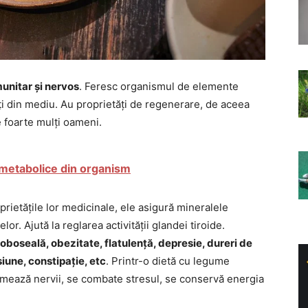
unitar și nervos
. Feresc organismul de elemente
ți din mediu. Au proprietăți de regenerare, de aceea
e foarte mulți oameni.
 metabolice din organism
rietățile lor medicinale, ele asigură mineralele
r. Ajută la reglarea activității glandei tiroide.
 oboseală, obezitate, flatulență, depresie, dureri de
iune, constipație, etc
. Printr-o dietă cu legume
lmează nervii, se combate stresul, se conservă energia