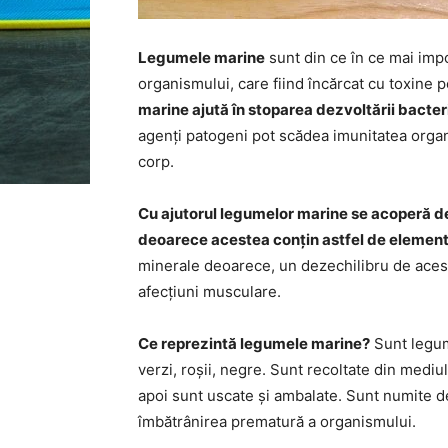
Legumele marine
sunt din ce în ce mai imp
organismului, care fiind încărcat cu toxine 
marine ajută în stoparea dezvoltării bacterii
agenți patogeni pot scădea imunitatea organi
corp.
Cu ajutorul legumelor marine se acoperă def
deoarece acestea conțin astfel de element
minerale deoarece, un dezechilibru de acest
afecțiuni musculare.
Ce reprezintă legumele marine?
Sunt legum
verzi, roșii, negre. Sunt recoltate din mediu
apoi sunt uscate și ambalate. Sunt numite d
îmbătrânirea prematură a organismului.