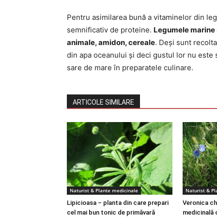
Pentru asimilarea bună a vitaminelor din le
semnificativ de proteine.
Legumele marine s
animale, amidon, cereale
. Deși sunt recolt
din apa oceanului și deci gustul lor nu este
sare de mare în preparatele culinare.
ARTICOLE SIMILARE
Naturist & Plante medicinale
Naturist & P
Lipicioasa – planta din care prepari
Veronica ch
cel mai bun tonic de primăvară
medicinală 