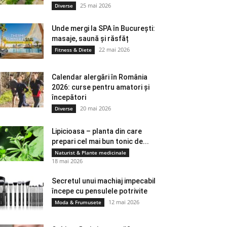
25 mai 2026
Diverse
Unde mergi la SPA în București:
masaje, saună și răsfăț
22 mai 2026
Fitness & Diete
Calendar alergări în România
2026: curse pentru amatori și
începători
20 mai 2026
Diverse
Lipicioasa – planta din care
prepari cel mai bun tonic de...
Naturist & Plante medicinale
18 mai 2026
Secretul unui machiaj impecabil
începe cu pensulele potrivite
12 mai 2026
Moda & Frumusete