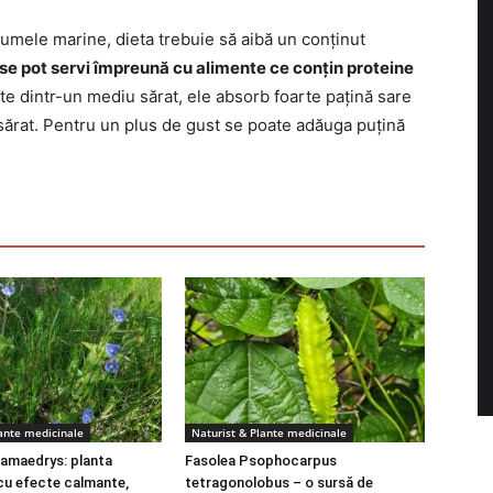
gumele marine, dieta trebuie să aibă un conținut
e pot servi împreună cu alimente ce conțin proteine
ate dintr-un mediu sărat, ele absorb foarte pațină sare
 sărat. Pentru un plus de gust se poate adăuga puțină
lante medicinale
Naturist & Plante medicinale
amaedrys: planta
Fasolea Psophocarpus
cu efecte calmante,
tetragonolobus – o sursă de