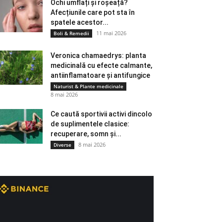
Ochi umflați și roșeață?
Afecțiunile care pot sta în
spatele acestor...
11 mai 2026
Boli & Remedii
Veronica chamaedrys: planta
medicinală cu efecte calmante,
antiinflamatoare și antifungice
Naturist & Plante medicinale
8 mai 2026
Ce caută sportivii activi dincolo
de suplimentele clasice:
recuperare, somn și...
8 mai 2026
Diverse