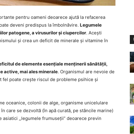
ortante pentru oameni deoarece ajută la refacerea
poate deveni predispus la îmbolnăvire.
Legumele
lor patogene, a virusurilor și ciupercilor
. Acești
smului și crea un deficit de minerale și vitamine în
icitul de elemente esențiale menținerii sănătății,
e active, mai ales minerale
. Organismul are nevoie de
 fel poate crește riscul de probleme psihice și
e oceanice, colonii de alge, organisme unicelulare
l în care se dezvoltă (în apă curată, pe stâncile marine)
e asiatici ,,legumele frumuseții” deoarece previn