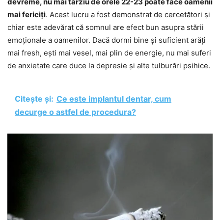
devreme, nu mai târziu de orele 22-23 poate face oamenii
mai fericiți
. Acest lucru a fost demonstrat de cercetători și
chiar este adevărat că somnul are efect bun asupra stării
emoționale a oamenilor. Dacă dormi bine și suficient arăți
mai fresh, ești mai vesel, mai plin de energie, nu mai suferi
de anxietate care duce la depresie și alte tulburări psihice.
Citește și:
Ce este implantul dentar, cum
decurge o astfel de procedura?