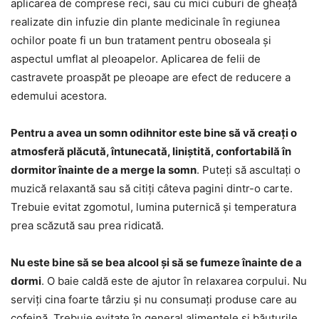
aplicarea de comprese reci, sau cu mici cuburi de gheață
realizate din infuzie din plante medicinale în regiunea
ochilor poate fi un bun tratament pentru oboseala și
aspectul umflat al pleoapelor. Aplicarea de felii de
castravete proaspăt pe pleoape are efect de reducere a
edemului acestora.
Pentru a avea un somn odihnitor este bine să vă creați o
atmosferă plăcută, întunecată, liniștită, confortabilă în
dormitor înainte de a merge la somn
. Puteți să ascultați o
muzică relaxantă sau să citiți câteva pagini dintr-o carte.
Trebuie evitat zgomotul, lumina puternică și temperatura
prea scăzută sau prea ridicată.
Nu este bine să se bea alcool și să se fumeze înainte de a
dormi
. O baie caldă este de ajutor în relaxarea corpului. Nu
serviți cina foarte târziu și nu consumați produse care au
cofeină. Trebuie evitate în general alimentele și băuturile