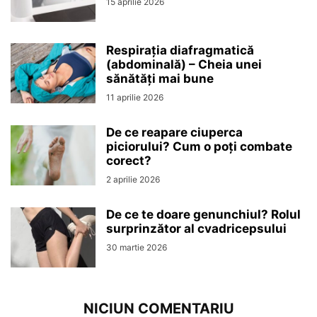
15 aprilie 2026
Respirația diafragmatică
(abdominală) – Cheia unei
sănătăți mai bune
11 aprilie 2026
De ce reapare ciuperca
piciorului? Cum o poți combate
corect?
2 aprilie 2026
De ce te doare genunchiul? Rolul
surprinzător al cvadricepsului
30 martie 2026
NICIUN COMENTARIU