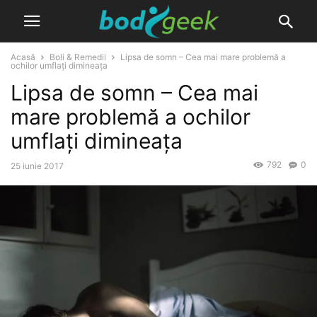
Acasă
Boli & Remedii
Lipsa de somn – Cea mai mare problemă a
ochilor umflați dimineața
Lipsa de somn – Cea mai
mare problemă a ochilor
umflați dimineața
792
0
25 iunie 2017