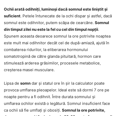
Ochii arată odihniți, luminoși dacă somnul este liniștit și
suficient
. Petele întunecate de la ochi dispar și astfel, dacă
somnul este odihnitor, putem scăpa de cearcăne.
Somnul
din timpul zilei nu este la fel cu cel din timpul nopții
.
Spunem aceasta deoarece somnul la ore potrivite noaptea
este mult mai odihnitor decât cel de după-amiază, ajută în
combaterea ridurilor, la eliberarea hormonului
somatotropină de către glanda pituitară, hormon care
stimulează arderea grăsimilor, procesele metabolice,
creșterea masei musculare.
Lipsa de
somn
dar și statul ore în șir la calculator poate
provoca umflarea pleoapelor. Ideal este să dormi 7 ore pe
noapte pentru a fi odihnit. Între durata somnului și
umflarea ochilor există o legătură. Somnul insuficient face
ca ochii să fie umflați și obosiți.
Somnul la ore potrivite,