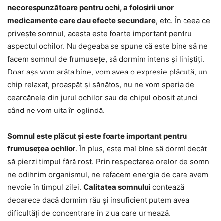
necorespunzătoare pentru ochi, a folosirii unor
medicamente care dau efecte secundare
, etc. În ceea ce
privește somnul, acesta este foarte important pentru
aspectul ochilor. Nu degeaba se spune că este bine să ne
facem somnul de frumusețe, să dormim intens și liniștiți.
Doar așa vom arăta bine, vom avea o expresie plăcută, un
chip relaxat, proaspăt și sănătos, nu ne vom speria de
cearcănele din jurul ochilor sau de chipul obosit atunci
când ne vom uita în oglindă.
Somnul
este plăcut și este foarte important pentru
frumusețea ochilor
. În plus, este mai bine să dormi decât
să pierzi timpul fără rost. Prin respectarea orelor de somn
ne odihnim organismul, ne refacem energia de care avem
nevoie în timpul zilei.
Calitatea somnului
contează
deoarece dacă dormim rău și insuficient putem avea
dificultăți de concentrare în ziua care urmează.