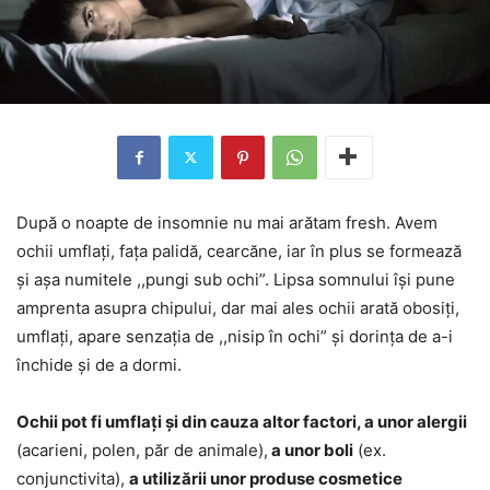
După o noapte de insomnie nu mai arătam fresh. Avem
ochii umflați, fața palidă, cearcăne, iar în plus se formează
și așa numitele ,,pungi sub ochi”. Lipsa somnului își pune
amprenta asupra chipului, dar mai ales ochii arată obosiți,
umflați, apare senzația de ,,nisip în ochi” și dorința de a-i
închide și de a dormi.
Ochii pot fi umflați și din cauza altor factori, a unor alergii
(acarieni, polen, păr de animale),
a unor boli
(ex.
conjunctivita),
a utilizării unor produse cosmetice