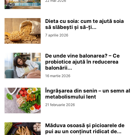
22 mai 2026
Dieta cu soia: cum te ajută soia
să slăbești și să-ți...
7 aprilie 2026
De unde vine balonarea? – Ce
probiotice ajută în reducerea
balonării...
16 martie 2026
Îngrășarea din senin – un semn al
metabolismului lent
21 februarie 2026
Măduva osoasă și picioarele de
pui au un conținut ridicat de...