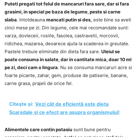
Puteti pregati tot felul de mancaruri fara sare, dar si fara
grasimi, in special pe baza de legume, peste si carne
slaba
. Intotdeauna
mancati putin si des,
este bine sa aveti
cinci mese pe zi. Din legume, cele mai recomandate sunt:
varza, dovleceii, rosiile, fasolea, castravetii, morcovii,
ridichea, mazarea, deoarece ajuta la scaderea in greutate.
Pastele trebuie eliminate din dieta fara sare.
Uleiul se
poate consuma in salate, dar in cantitate mica, doar 10 ml
pe zi, deci cam o lingura
. Nu se consuma mancaruri acre si
foarte picante, zahar, gem, produse de patiserie, banane,
carne grasa, prajeli de orice fel.
Citește și:
Vezi cât de eficientă este dieta
Scarsdale și ce efect are asupra organismului!
Alimentele care contin potasiu
sunt bune pentru