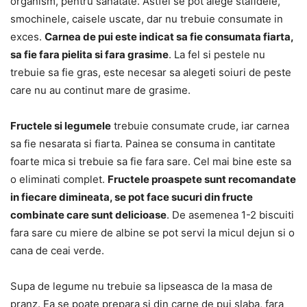
organism, pentru sanatate. Astfel se pot alege stafidele,
smochinele, caisele uscate, dar nu trebuie consumate in
exces.
Carnea de pui este indicat sa fie consumata fiarta,
sa fie fara pielita si fara grasime
. La fel si pestele nu
trebuie sa fie gras, este necesar sa alegeti soiuri de peste
care nu au continut mare de grasime.
Fructele si legumele
trebuie consumate crude, iar carnea
sa fie nesarata si fiarta. Painea se consuma in cantitate
foarte mica si trebuie sa fie fara sare. Cel mai bine este sa
o eliminati complet.
Fructele proaspete sunt recomandate
in fiecare dimineata, se pot face sucuri din fructe
combinate care sunt delicioase
. De asemenea 1-2 biscuiti
fara sare cu miere de albine se pot servi la micul dejun si o
cana de ceai verde.
Supa de legume nu trebuie sa lipseasca de la masa de
pranz. Ea se poate prepara si din carne de pui slaba, fara