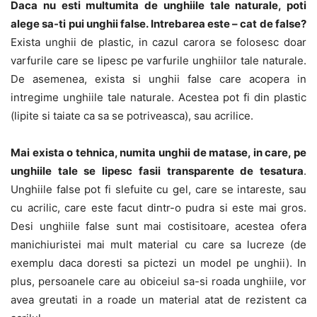
Daca nu esti multumita de unghiile tale naturale, poti
alege sa-ti pui unghii false. Intrebarea este – cat de false?
Exista unghii de plastic, in cazul carora se folosesc doar
varfurile care se lipesc pe varfurile unghiilor tale naturale.
De asemenea, exista si unghii false care acopera in
intregime unghiile tale naturale. Acestea pot fi din plastic
(lipite si taiate ca sa se potriveasca), sau acrilice.
Mai exista o tehnica, numita unghii de matase, in care, pe
unghiile tale se lipesc fasii transparente de tesatura
.
Unghiile false pot fi slefuite cu gel, care se intareste, sau
cu acrilic, care este facut dintr-o pudra si este mai gros.
Desi unghiile false sunt mai costisitoare, acestea ofera
manichiuristei mai mult material cu care sa lucreze (de
exemplu daca doresti sa pictezi un model pe unghii). In
plus, persoanele care au obiceiul sa-si roada unghiile, vor
avea greutati in a roade un material atat de rezistent ca