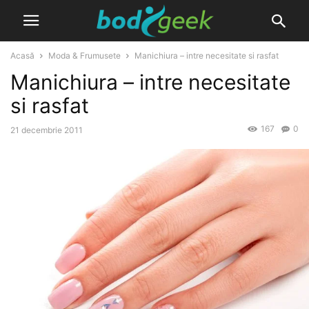
Acasă
Moda & Frumusete
Manichiura – intre necesitate si rasfat
Manichiura – intre necesitate
si rasfat
167
0
21 decembrie 2011