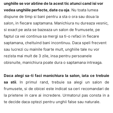
unghiile se vor abtine de la acest tic atunci cand isi vor
vedea unghiile perfecte, date cu oja
. Nu toata lumea
dispune de timp si bani pentru a sta o ora sau doua la
salon, in fiecare saptamana. Manichiura nu dureaza vesnic,
si exact pe asta se bazeaza un salon de frumusete, pe
faptul ca vei continua sa mergi sa ti-o refaci in fiecare
saptamana, cheltuind bani incontinuu. Daca speli frecvent
sau lucrezi cu mainile foarte mult, unghiile tale nu vor
rezista mai mult de 3 zile, insa pentru persoanele
obisnuite, manichiura poate dura o saptamana intreaga.
Daca alegi sa-ti faci manichiura la salon, iata ce trebuie
sa stii
. In primul rand, trebuie sa alegi un salon de
frumusete, si de obicei este indicat sa ceri recomandari de
la prietene in care ai incredere. Urmatorul pas consta in a
te decide daca optezi pentru unghii false sau naturale.