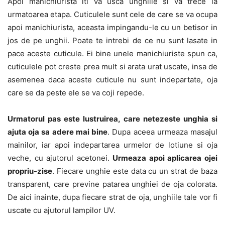
Apoi manichiurista iti va usca unghiile si va trece la
urmatoarea etapa. Cuticulele sunt cele de care se va ocupa
apoi manichiurista, aceasta impingandu-le cu un betisor in
jos de pe unghii. Poate te intrebi de ce nu sunt lasate in
pace aceste cuticule. Ei bine unele manichiuriste spun ca,
cuticulele pot creste prea mult si arata urat uscate, insa de
asemenea daca aceste cuticule nu sunt indepartate, oja
care se da peste ele se va coji repede.
Urmatorul pas este lustruirea, care netezeste unghia si
ajuta oja sa adere mai bine
. Dupa aceea urmeaza masajul
mainilor, iar apoi indepartarea urmelor de lotiune si oja
veche, cu ajutorul acetonei.
Urmeaza apoi aplicarea ojei
propriu-zise
. Fiecare unghie este data cu un strat de baza
transparent, care previne patarea unghiei de oja colorata.
De aici inainte, dupa fiecare strat de oja, unghiile tale vor fi
uscate cu ajutorul lampilor UV.