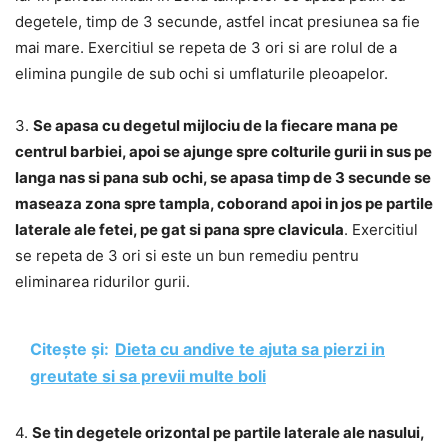
degetele, timp de 3 secunde, astfel incat presiunea sa fie
mai mare. Exercitiul se repeta de 3 ori si are rolul de a
elimina pungile de sub ochi si umflaturile pleoapelor.
3.
Se apasa cu degetul mijlociu de la fiecare mana pe
centrul barbiei, apoi se ajunge spre colturile gurii in sus pe
langa nas si pana sub ochi, se apasa timp de 3 secunde se
maseaza zona spre tampla, coborand apoi in jos pe partile
laterale ale fetei, pe gat si pana spre clavicula
. Exercitiul
se repeta de 3 ori si este un bun remediu pentru
eliminarea ridurilor gurii.
Citește și:
Dieta cu andive te ajuta sa pierzi in
greutate si sa previi multe boli
4.
Se tin degetele orizontal pe partile laterale ale nasului,