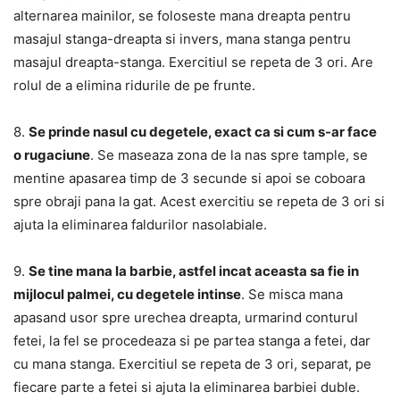
alternarea mainilor, se foloseste mana dreapta pentru
masajul stanga-dreapta si invers, mana stanga pentru
masajul dreapta-stanga. Exercitiul se repeta de 3 ori. Are
rolul de a elimina ridurile de pe frunte.
8.
Se prinde nasul cu degetele, exact ca si cum s-ar face
o rugaciune
. Se maseaza zona de la nas spre tample, se
mentine apasarea timp de 3 secunde si apoi se coboara
spre obraji pana la gat. Acest exercitiu se repeta de 3 ori si
ajuta la eliminarea faldurilor nasolabiale.
9.
Se tine mana la barbie, astfel incat aceasta sa fie in
mijlocul palmei, cu degetele intinse
. Se misca mana
apasand usor spre urechea dreapta, urmarind conturul
fetei, la fel se procedeaza si pe partea stanga a fetei, dar
cu mana stanga. Exercitiul se repeta de 3 ori, separat, pe
fiecare parte a fetei si ajuta la eliminarea barbiei duble.