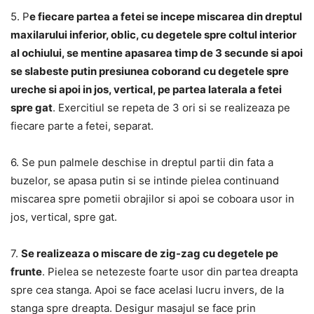
5. P
e fiecare partea a fetei se incepe miscarea din dreptul
maxilarului inferior, oblic, cu degetele spre coltul interior
al ochiului, se mentine apasarea timp de 3 secunde si apoi
se slabeste putin presiunea coborand cu degetele spre
ureche si apoi in jos, vertical, pe partea laterala a fetei
spre gat
. Exercitiul se repeta de 3 ori si se realizeaza pe
fiecare parte a fetei, separat.
6. Se pun palmele deschise in dreptul partii din fata a
buzelor, se apasa putin si se intinde pielea continuand
miscarea spre pometii obrajilor si apoi se coboara usor in
jos, vertical, spre gat.
7.
Se realizeaza o miscare de zig-zag cu degetele pe
frunte
. Pielea se netezeste foarte usor din partea dreapta
spre cea stanga. Apoi se face acelasi lucru invers, de la
stanga spre dreapta. Desigur masajul se face prin