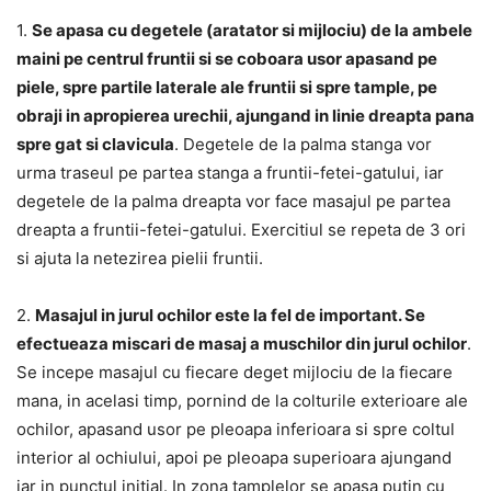
1.
Se apasa cu degetele (aratator si mijlociu) de la ambele
maini pe centrul fruntii si se coboara usor apasand pe
piele, spre partile laterale ale fruntii si spre tample, pe
obraji in apropierea urechii, ajungand in linie dreapta pana
spre gat si clavicula
. Degetele de la palma stanga vor
urma traseul pe partea stanga a fruntii-fetei-gatului, iar
degetele de la palma dreapta vor face masajul pe partea
dreapta a fruntii-fetei-gatului. Exercitiul se repeta de 3 ori
si ajuta la netezirea pielii fruntii.
2.
Masajul in jurul ochilor este la fel de important. Se
efectueaza miscari de masaj a muschilor din jurul ochilor
.
Se incepe masajul cu fiecare deget mijlociu de la fiecare
mana, in acelasi timp, pornind de la colturile exterioare ale
ochilor, apasand usor pe pleoapa inferioara si spre coltul
interior al ochiului, apoi pe pleoapa superioara ajungand
iar in punctul initial. In zona tamplelor se apasa putin cu