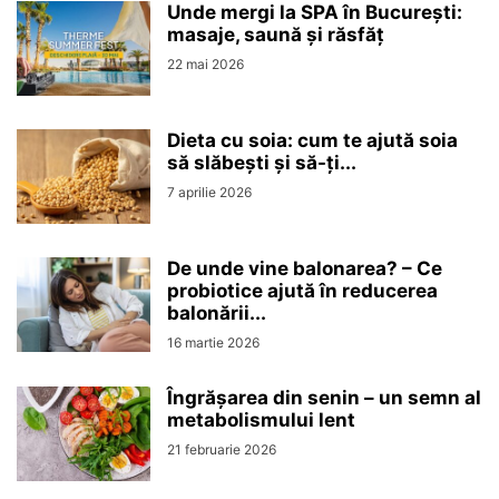
Unde mergi la SPA în București:
masaje, saună și răsfăț
22 mai 2026
Dieta cu soia: cum te ajută soia
să slăbești și să-ți...
7 aprilie 2026
De unde vine balonarea? – Ce
probiotice ajută în reducerea
balonării...
16 martie 2026
Îngrășarea din senin – un semn al
metabolismului lent
21 februarie 2026