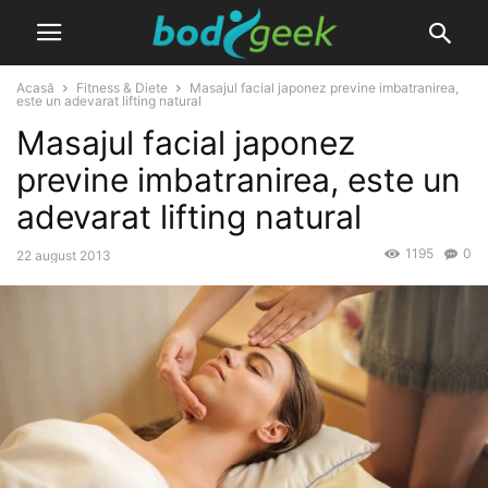
Acasă
Fitness & Diete
Masajul facial japonez previne imbatranirea,
este un adevarat lifting natural
Masajul facial japonez
previne imbatranirea, este un
adevarat lifting natural
1195
0
22 august 2013