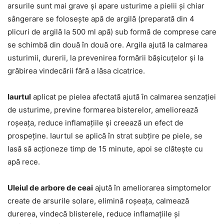
arsurile sunt mai grave și apare usturime a pielii și chiar
sângerare se folosește apă de argilă (preparată din 4
plicuri de argilă la 500 ml apă) sub formă de comprese care
se schimbă din două în două ore. Argila ajută la calmarea
usturimii, durerii, la prevenirea formării bășicuțelor și la
grăbirea vindecării fără a lăsa cicatrice.
Iaurtul
aplicat pe pielea afectată ajută în calmarea senzației
de usturime, previne formarea bisterelor, ameliorează
roșeața, reduce inflamațiile și creează un efect de
prospeține. Iaurtul se aplică în strat subțire pe piele, se
lasă să acționeze timp de 15 minute, apoi se clătește cu
apă rece.
Uleiul de arbore de ceai
ajută în ameliorarea simptomelor
create de arsurile solare, elimină roșeața, calmează
durerea, vindecă blisterele, reduce inflamațiile și