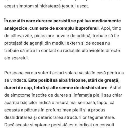
acest simptom și hidratează țesutul uscat.
În cazul în care durerea persistă se pot lua medicamente
analgezice, cum este de exemplu ibuprofenul
. Apoi, timp
de câteva zile, pielea are nevoie de odihnă, trebuie să fie
protejată de agenții din mediul extern și de aceea nu
trebuie să intre în contact cu radiațiile ultraviolete directe
ale soarelui.
Persoana care a suferit arsuri solare va sta în casă pentru a
se vindeca.
Este posibil să aibă frisoane, stări de greață,
dureri de cap, febră și alte semne de deshidratare
. Astfel
de simptome însoțite de durere și infamația pielii sau chiar
apariția bășicilor indică o arsură mai serioasă, faptul că
aceasta a pătruns în profunzimea pielii și a produs
deshidratarea și deteriorarea structurilor tegumentare.
Dacă aceste simptome persistă este indicat un consult