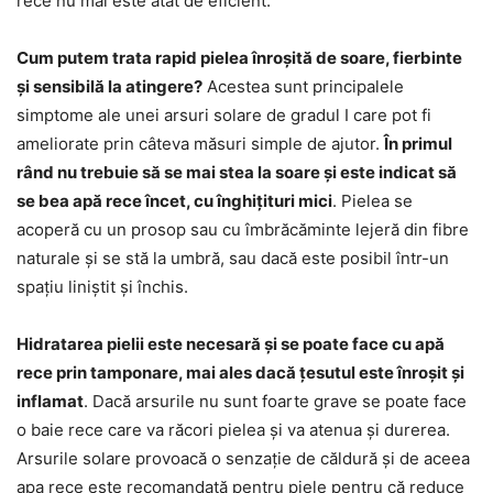
rece nu mai este atât de eficient.
Cum putem trata rapid pielea înroșită de soare, fierbinte
și sensibilă la atingere?
Acestea sunt principalele
simptome ale unei arsuri solare de gradul I care pot fi
ameliorate prin câteva măsuri simple de ajutor.
În primul
rând nu trebuie să se mai stea la soare și este indicat să
se bea apă rece încet, cu înghițituri mici
. Pielea se
acoperă cu un prosop sau cu îmbrăcăminte lejeră din fibre
naturale și se stă la umbră, sau dacă este posibil într-un
spațiu liniștit și închis.
Hidratarea pielii este necesară și se poate face cu apă
rece prin tamponare, mai ales dacă țesutul este înroșit și
inflamat
. Dacă arsurile nu sunt foarte grave se poate face
o baie rece care va răcori pielea și va atenua și durerea.
Arsurile solare provoacă o senzație de căldură și de aceea
apa rece este recomandată pentru piele pentru că reduce