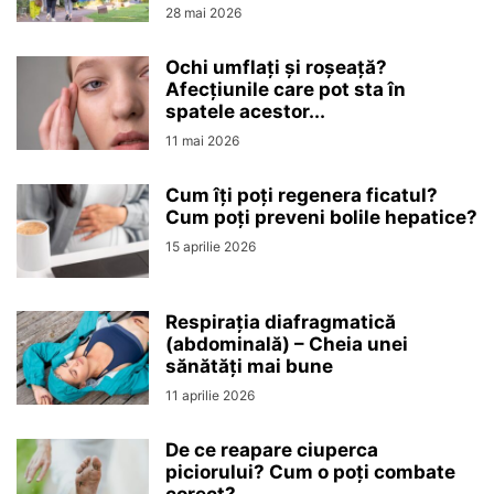
28 mai 2026
Ochi umflați și roșeață?
Afecțiunile care pot sta în
spatele acestor...
11 mai 2026
Cum îți poți regenera ficatul?
Cum poți preveni bolile hepatice?
15 aprilie 2026
Respirația diafragmatică
(abdominală) – Cheia unei
sănătăți mai bune
11 aprilie 2026
De ce reapare ciuperca
piciorului? Cum o poți combate