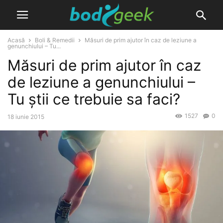
Acasă
Boli & Remedii
Măsuri de prim ajutor în caz de leziune a
genunchiului – Tu...
Măsuri de prim ajutor în caz
de leziune a genunchiului –
Tu știi ce trebuie sa faci?
1527
0
18 iunie 2015