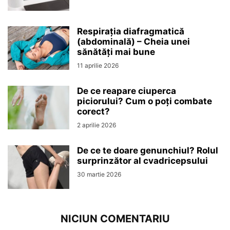
Respirația diafragmatică
(abdominală) – Cheia unei
sănătăți mai bune
11 aprilie 2026
De ce reapare ciuperca
piciorului? Cum o poți combate
corect?
2 aprilie 2026
De ce te doare genunchiul? Rolul
surprinzător al cvadricepsului
30 martie 2026
NICIUN COMENTARIU