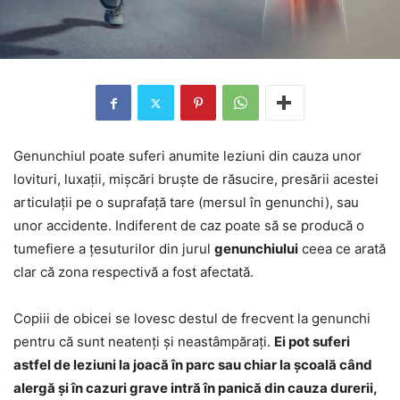
Genunchiul poate suferi anumite leziuni din cauza unor
lovituri, luxații, mișcări bruște de răsucire, presării acestei
articulații pe o suprafață tare (mersul în genunchi), sau
unor accidente. Indiferent de caz poate să se producă o
tumefiere a țesuturilor din jurul
genunchiului
ceea ce arată
clar că zona respectivă a fost afectată.
Copiii de obicei se lovesc destul de frecvent la genunchi
pentru că sunt neatenți și neastâmpărați.
Ei pot suferi
astfel de leziuni la joacă în parc sau chiar la școală când
alergă și în cazuri grave intră în panică din cauza durerii,