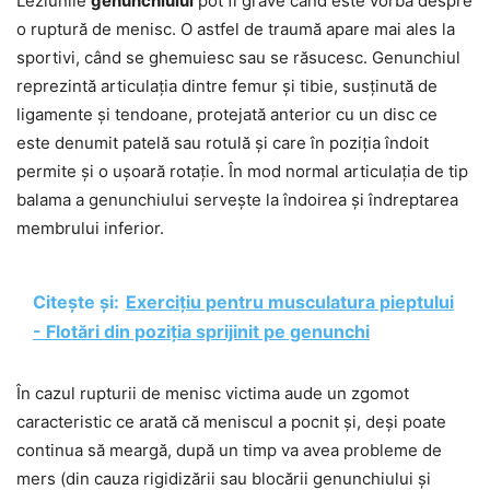
Leziunile
genunchiului
pot fi grave când este vorba despre
o ruptură de menisc. O astfel de traumă apare mai ales la
sportivi, când se ghemuiesc sau se răsucesc. Genunchiul
reprezintă articulația dintre femur și tibie, susținută de
ligamente și tendoane, protejată anterior cu un disc ce
este denumit patelă sau rotulă și care în poziția îndoit
permite și o ușoară rotație. În mod normal articulația de tip
balama a genunchiului servește la îndoirea și îndreptarea
membrului inferior.
Citește și:
Exercițiu pentru musculatura pieptului
- Flotări din poziția sprijinit pe genunchi
În cazul rupturii de menisc victima aude un zgomot
caracteristic ce arată că meniscul a pocnit și, deși poate
continua să meargă, după un timp va avea probleme de
mers (din cauza rigidizării sau blocării genunchiului și