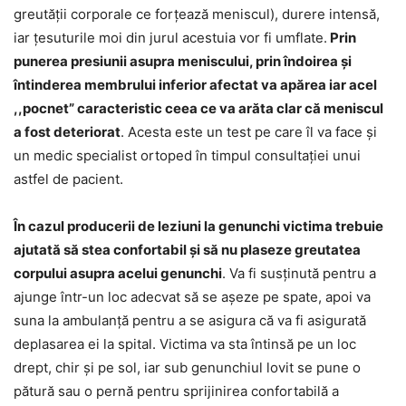
greutății corporale ce forțează meniscul), durere intensă,
iar țesuturile moi din jurul acestuia vor fi umflate.
Prin
punerea presiunii asupra meniscului, prin îndoirea și
întinderea membrului inferior afectat va apărea iar acel
,,pocnet” caracteristic ceea ce va arăta clar că meniscul
a fost deteriorat
. Acesta este un test pe care îl va face și
un medic specialist ortoped în timpul consultației unui
astfel de pacient.
În cazul producerii de leziuni la genunchi victima trebuie
ajutată să stea confortabil și să nu plaseze greutatea
corpului asupra acelui genunchi
. Va fi susținută pentru a
ajunge într-un loc adecvat să se așeze pe spate, apoi va
suna la ambulanță pentru a se asigura că va fi asigurată
deplasarea ei la spital. Victima va sta întinsă pe un loc
drept, chir și pe sol, iar sub genunchiul lovit se pune o
pătură sau o pernă pentru sprijinirea confortabilă a