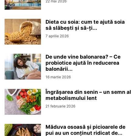
22 mai 2026
Dieta cu soia: cum te ajută soia
să slăbești și să-ți...
7 aprilie 2026
De unde vine balonarea? – Ce
probiotice ajută în reducerea
balonării...
16 martie 2026
Îngrășarea din senin – un semn al
metabolismului lent
21 februarie 2026
Măduva osoasă și picioarele de
pui au un conținut ridicat de...