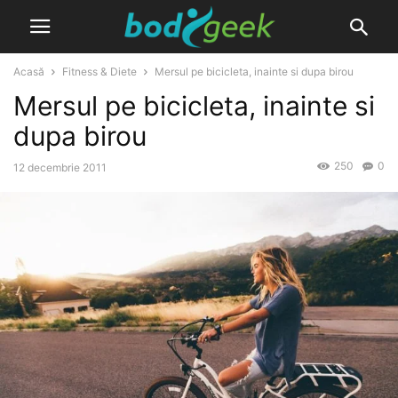
Acasă
Fitness & Diete
Mersul pe bicicleta, inainte si dupa birou
Mersul pe bicicleta, inainte si
dupa birou
250
0
12 decembrie 2011