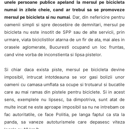
unele persoane publice apeland la mersul pe bicicleta
numai in zilele cheie, cand ar trebui sa se promoveze
mersul pe bicicleta si nu numai
. Dar, din nefericire pentru
oamenii simpli si spre deosebire de demnitari, mersul pe
bicicleta nu este insotit de SPP sau de alte servicii, prin
urmare, viata biciclistilor atarna de un fir de ata, mai ales in
orasele aglomerate, Bucuresti ocupand un loc fruntas,
cand vine vorba de inconstienta si lipsa pistelor.
Si chiar daca exista piste, mersul pe bicicleta devine
imposibil, intrucat intotdeauna se vor gasi bolizii unor
oameni cu camasa umflata sa ocupe si trotuarul si bucatile
care au mai ramas din pistele pentru biciclete. Si in acest
sens, exemplele nu lipsesc, ba dimpotriva, sunt atat de
multe incat ne este aproape imposibil sa nu ne intrebam ce
fac autoritatile, ce face Politia, pe langa faptul ca sta la
panda, sa vaneze autoturismele care depasesc viteza