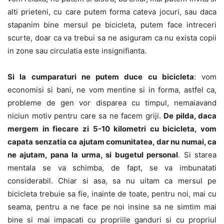
alti prieteni, cu care putem forma cateva jocuri, sau daca
stapanim bine mersul pe bicicleta, putem face intreceri
scurte, doar ca va trebui sa ne asiguram ca nu exista copii
in zone sau circulatia este insignifianta.
Si la cumparaturi ne putem duce cu bicicleta
: vom
economisi si bani, ne vom mentine si in forma, astfel ca,
probleme de gen vor disparea cu timpul, nemaiavand
niciun motiv pentru care sa ne facem griji.
De pilda, daca
mergem in fiecare zi 5-10 kilometri cu bicicleta, vom
capata senzatia ca ajutam comunitatea, dar nu numai, ca
ne ajutam, pana la urma, si bugetul personal
. Si starea
mentala se va schimba, de fapt, se va imbunatati
considerabil. Chiar si asa, sa nu uitam ca mersul pe
bicicleta trebuie sa fie, inainte de toate, pentru noi, mai cu
seama, pentru a ne face pe noi insine sa ne simtim mai
bine si mai impacati cu propriile ganduri si cu propriul