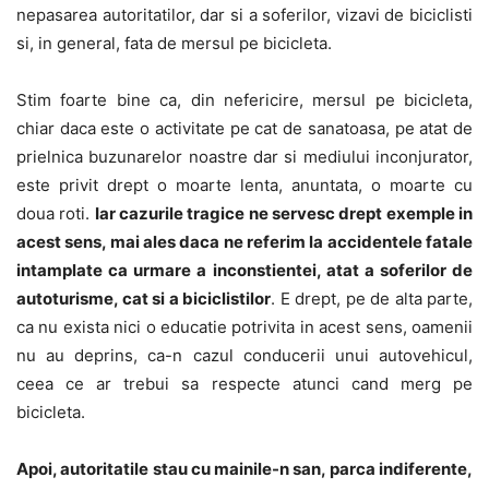
nepasarea autoritatilor, dar si a soferilor, vizavi de biciclisti
si, in general, fata de mersul pe bicicleta.
Stim foarte bine ca, din nefericire, mersul pe bicicleta,
chiar daca este o activitate pe cat de sanatoasa, pe atat de
prielnica buzunarelor noastre dar si mediului inconjurator,
este privit drept o moarte lenta, anuntata, o moarte cu
doua roti.
Iar cazurile tragice ne servesc drept exemple in
acest sens, mai ales daca ne referim la accidentele fatale
intamplate ca urmare a inconstientei, atat a soferilor de
autoturisme, cat si a biciclistilor
. E drept, pe de alta parte,
ca nu exista nici o educatie potrivita in acest sens, oamenii
nu au deprins, ca-n cazul conducerii unui autovehicul,
ceea ce ar trebui sa respecte atunci cand merg pe
bicicleta.
Apoi, autoritatile stau cu mainile-n san, parca indiferente,