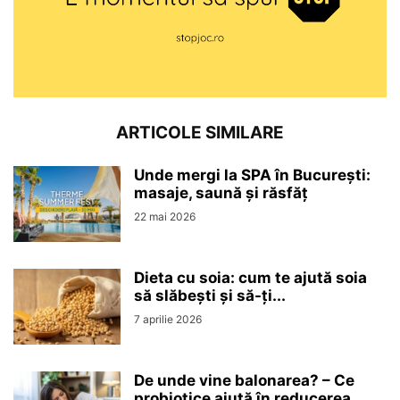
ARTICOLE SIMILARE
Unde mergi la SPA în București:
masaje, saună și răsfăț
22 mai 2026
Dieta cu soia: cum te ajută soia
să slăbești și să-ți...
7 aprilie 2026
De unde vine balonarea? – Ce
probiotice ajută în reducerea