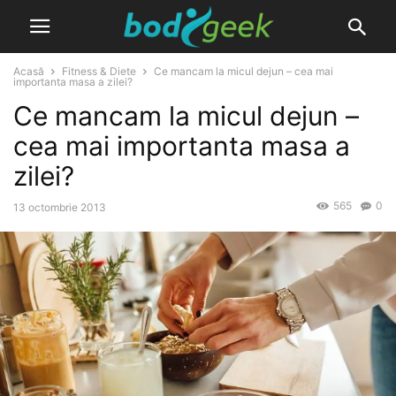
Acasă
Fitness & Diete
Ce mancam la micul dejun – cea mai
importanta masa a zilei?
Ce mancam la micul dejun –
cea mai importanta masa a
zilei?
565
0
13 octombrie 2013