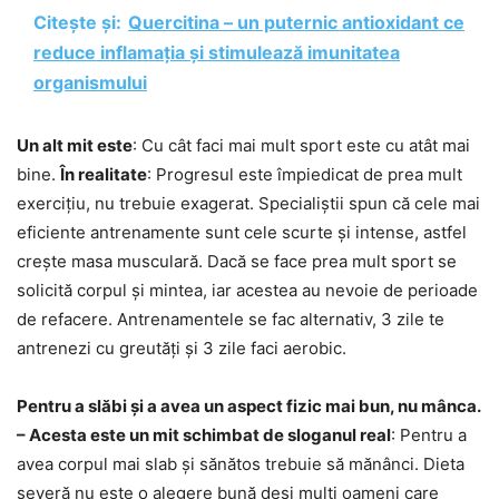
Citește și:
Quercitina – un puternic antioxidant ce
reduce inflamația și stimulează imunitatea
organismului
Un alt mit este
: Cu cât faci mai mult sport este cu atât mai
bine.
În realitate
: Progresul este împiedicat de prea mult
exercițiu, nu trebuie exagerat. Specialiștii spun că cele mai
eficiente antrenamente sunt cele scurte și intense, astfel
crește masa musculară. Dacă se face prea mult sport se
solicită corpul și mintea, iar acestea au nevoie de perioade
de refacere. Antrenamentele se fac alternativ, 3 zile te
antrenezi cu greutăți și 3 zile faci aerobic.
Pentru a slăbi și a avea un aspect fizic mai bun, nu mânca.
– Acesta este un mit schimbat de sloganul real
: Pentru a
avea corpul mai slab și sănătos trebuie să mănânci. Dieta
severă nu este o alegere bună deși mulți oameni care