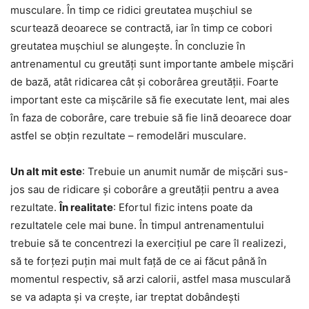
musculare. În timp ce ridici greutatea mușchiul se
scurtează deoarece se contractă, iar în timp ce cobori
greutatea mușchiul se alungește. În concluzie în
antrenamentul cu greutăți sunt importante ambele mișcări
de bază, atât ridicarea cât și coborârea greutății. Foarte
important este ca mișcările să fie executate lent, mai ales
în faza de coborâre, care trebuie să fie lină deoarece doar
astfel se obțin rezultate – remodelări musculare.
Un alt mit este
: Trebuie un anumit număr de mișcări sus-
jos sau de ridicare și coborâre a greutății pentru a avea
rezultate.
În realitate
: Efortul fizic intens poate da
rezultatele cele mai bune. În timpul antrenamentului
trebuie să te concentrezi la exercițiul pe care îl realizezi,
să te forțezi puțin mai mult față de ce ai făcut până în
momentul respectiv, să arzi calorii, astfel masa musculară
se va adapta și va crește, iar treptat dobândești