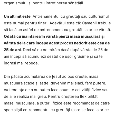
organismului și pentru întreținerea sănătății.
Un alt mit este
: Antrenamentul cu greutăți sau culturismul
este numai pentru tineri. Adevărul este că: Oamenii trebuie
să facă un astfel de antrenament cu greutăți la orice vârstă.
Odată cu înaintarea în vârstă pierzi masă musculară și
vârsta de la care începe acest proces nedorit este cea de
25 de ani
. Deci să nu ne mirăm dacă după vârsta de 25 de
ani începi să acumulezi destul de ușor grăsime și să te
îngrași mai repede.
Din păcate acumularea de țesut adipos crește, masa
musculară scade și astfel devenim mai slabi, fără putere,
cu tendința de a nu putea face anumite activități fizice sau
de a le realiza mai greu. Pentru creșterea flexibilității,
masei musculare, a puterii fizice este recomandat de către
specialiști antrenamentul cu greutăți (care se face la orice