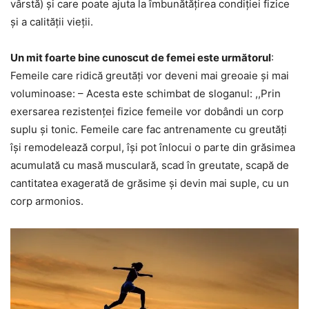
vârstă) și care poate ajuta la îmbunătățirea condiției fizice
și a calității vieții.
Un mit foarte bine cunoscut de femei este următorul
:
Femeile care ridică greutăți vor deveni mai greoaie și mai
voluminoase: – Acesta este schimbat de sloganul: ,,Prin
exersarea rezistenței fizice femeile vor dobândi un corp
suplu și tonic. Femeile care fac antrenamente cu greutăți
își remodelează corpul, își pot înlocui o parte din grăsimea
acumulată cu masă musculară, scad în greutate, scapă de
cantitatea exagerată de grăsime și devin mai suple, cu un
corp armonios.