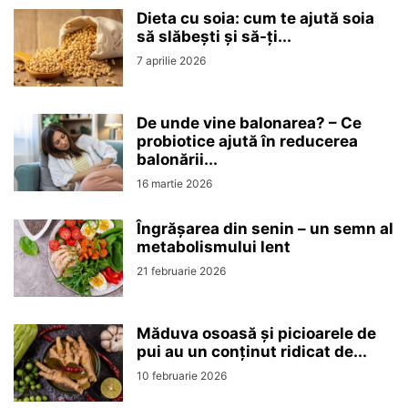
Dieta cu soia: cum te ajută soia
să slăbești și să-ți...
7 aprilie 2026
De unde vine balonarea? – Ce
probiotice ajută în reducerea
balonării...
16 martie 2026
Îngrășarea din senin – un semn al
metabolismului lent
21 februarie 2026
Măduva osoasă și picioarele de
pui au un conținut ridicat de...
10 februarie 2026