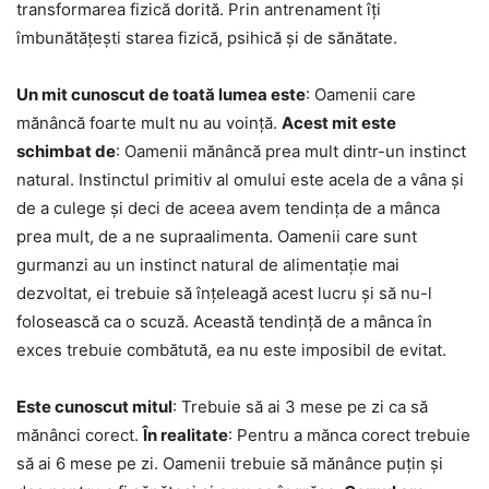
transformarea fizică dorită. Prin antrenament îți
îmbunătățești starea fizică, psihică și de sănătate.
Un mit cunoscut de toată lumea este
: Oamenii care
mănâncă foarte mult nu au voință.
Acest mit este
schimbat de
: Oamenii mănâncă prea mult dintr-un instinct
natural. Instinctul primitiv al omului este acela de a vâna și
de a culege și deci de aceea avem tendința de a mânca
prea mult, de a ne supraalimenta. Oamenii care sunt
gurmanzi au un instinct natural de alimentație mai
dezvoltat, ei trebuie să înțeleagă acest lucru și să nu-l
folosească ca o scuză. Această tendință de a mânca în
exces trebuie combătută, ea nu este imposibil de evitat.
Este cunoscut mitul
: Trebuie să ai 3 mese pe zi ca să
mănânci corect.
În realitate
: Pentru a mănca corect trebuie
să ai 6 mese pe zi. Oamenii trebuie să mănânce puțin și