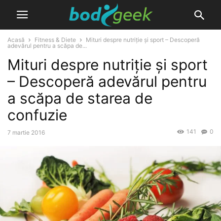
Acasă
Fitness & Diete
Mituri despre nutriție și sport – Descoperă
adevărul pentru a scăpa de...
Mituri despre nutriție și sport
– Descoperă adevărul pentru
a scăpa de starea de
confuzie
141
0
7 martie 2016