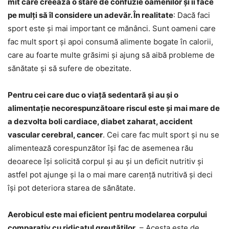
mit care creează o stare de confuzie oamenilor și îi face
pe mulți să îl considere un adevăr. În realitate
: Dacă faci
sport este și mai important ce mănânci. Sunt oameni care
fac mult sport și apoi consumă alimente bogate în calorii,
care au foarte multe grăsimi și ajung să aibă probleme de
sănătate și să sufere de obezitate.
Pentru cei care duc o viață sedentară și au și o
alimentație necorespunzătoare riscul este și mai mare de
a dezvolta boli cardiace, diabet zaharat, accident
vascular cerebral, cancer
. Cei care fac mult sport și nu se
alimentează corespunzător își fac de asemenea rău
deoarece își solicită corpul și au și un deficit nutritiv și
astfel pot ajunge și la o mai mare carență nutritivă și deci
își pot deteriora starea de sănătate.
Aerobicul este mai eficient pentru modelarea corpului
comparativ cu ridicatul greutăților
. – Acesta este de