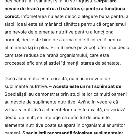
des pentru a fi sănătoși și a nu se îngrășa.
Corpul are
nevoie de hrană pentru a fi sănătos și pentru a funcționa
corect
. Înfometarea nu este deloc o alegere bună pentru a
slăbi, ideal este să mânânci sănătos pentru că organismul
are nevoie de elemente nutritive pentru a funcționa
normal, deci este bine de a urma o dietă corectă pentru
eliminarea kg în plus. Prin 6 mese pe zi poți oferi mai des o
cantitate redusă de hrană organismului, care este
procesată eficient și astfel îți menții starea de sănătate.
Dacă alimentația este corectă, nu mai ai nevoie de
suplimente nutritive. –
Acesta este un mit schimbat de
:
Specialiștii au demonstrat prin studiile lor că mulți oameni
au nevoie de suplimente nutritive. Având în vedere că
valoarea nutritivă a alimentelor nu este exactă, ea variază
destul de mult, se înțelege că deficitul de anumite
elemente nutritive poate să apară în organismul anumitor
oameni.
Specialiștii recomandă folosirea suplimentelor