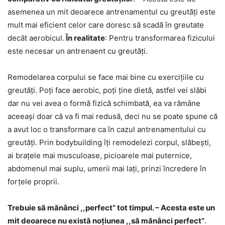
asemenea un mit deoarece antrenamentul cu greutăți este
mult mai eficient celor care doresc să scadă în greutate
decât aerobicul.
În realitate
: Pentru transformarea fizicului
este necesar un antrenaent cu greutăți.
Remodelarea corpului se face mai bine cu exercițiile cu
greutăți. Poți face aerobic, poți ține dietă, astfel vei slăbi
dar nu vei avea o formă fizică schimbată, ea va rămâne
aceeași doar că va fi mai redusă, deci nu se poate spune că
a avut loc o transformare ca în cazul antrenamentului cu
greutăți. Prin bodybuilding îți remodelezi corpul, slăbești,
ai brațele mai musculoase, picioarele mai puternice,
abdomenul mai suplu, umerii mai lați, prinzi încredere în
forțele proprii.
Trebuie să mănânci ,,perfect” tot timpul. – Acesta este un
mit deoarece nu există noțiunea ,,să mănânci perfect”
.