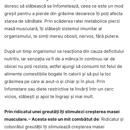
doresc să slăbească se înfometează, ceea ce este un mod
greșit pentru a pierde din grăsime deoarece îți poți afecta
starea de sănătate. Prin scăderea ratei metabolice pierzi
masă musculară, îți slăbești sistemul imunitar al
organismului, te simți mereu obosit, nervos, fără putere.
După un timp organismul va reacționa din cauza deficitului
nutritiv, iar senzația va fi de a mânca în continuu iar de
obicei nu poți rezista, astfel ajungi să consumi tot felul de
alimente comestibile bogate în calorii și să pui la loc
grăsimea pe care ai avut-o și chiar și în plus. Prin
înfometare sau diete restrictive te învârți într-un cerc
vicios, slăbești și apoi te îngrași și mai mult.
Prin ridicatul unei greutăți îți stimulezi creșterea masei
musculare. – Acesta este un mit combătut de
: Ridicatul și
coborâtul greutății îți stimulează creșterea masei