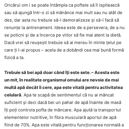
Oricărui om i se poate întâmpla ca poftele să îl ispitească
sau să ajungă într-o zi să mănânce mai mult sau nu atât de
des, dar asta nu trebuie să-l demoralizeze și să-l facă să
renunțe la antrenament. Ideea este de a persevera, de a nu
se poticni și de a încerca pe viitor să fie mai atent la dietă.
Dacă vrei să reușești trebuie să ai mereu în minte țelul pe
care ți l-ai propus – acela de a dobândi cea mai bună formă
fizică a ta.
Trebuie să bei apă doar când îți este sete. – Acesta este
un mit, în realitate organismul omului are nevoie de mai
multă apă decât îi cere, apa este vitală pentru activitatea
celulară
. Apa te scapă de sentimentul că nu ai mâncat
suficient și deci dacă bei un pahar de apă înainte de masă
îți poți controla pofta de mâncare. Apa ajută la transportul
elementelor nutritive, în fibra musculară aportul de apă
fiind de 70%. Apa este vitală pentru funcționarea normală a