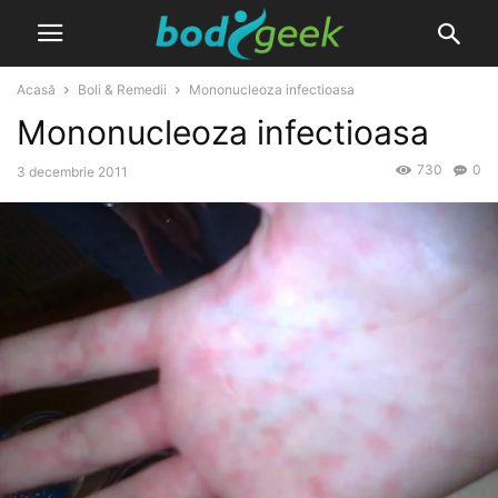
Acasă
Boli & Remedii
Mononucleoza infectioasa
Mononucleoza infectioasa
730
0
3 decembrie 2011