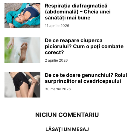
Respirația diafragmatică
(abdominală) – Cheia unei
sănătăți mai bune
11 aprilie 2026
De ce reapare ciuperca
piciorului? Cum o poți combate
corect?
2 aprilie 2026
De ce te doare genunchiul? Rolul
surprinzător al cvadricepsului
30 martie 2026
NICIUN COMENTARIU
LĂSAȚI UN MESAJ