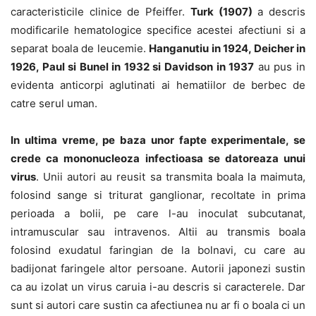
caracteristicile clinice de Pfeiffer.
Turk (1907)
a descris
modificarile hematologice specifice acestei afectiuni si a
separat boala de leucemie.
Hanganutiu in 1924, Deicher in
1926, Paul si Bunel in 1932 si Davidson in 1937
au pus in
evidenta anticorpi aglutinati ai hematiilor de berbec de
catre serul uman.
In ultima vreme, pe baza unor fapte experimentale, se
crede ca mononucleoza infectioasa se datoreaza unui
virus
. Unii autori au reusit sa transmita boala la maimuta,
folosind sange si triturat ganglionar, recoltate in prima
perioada a bolii, pe care l-au inoculat subcutanat,
intramuscular sau intravenos. Altii au transmis boala
folosind exudatul faringian de la bolnavi, cu care au
badijonat faringele altor persoane. Autorii japonezi sustin
ca au izolat un virus caruia i-au descris si caracterele. Dar
sunt si autori care sustin ca afectiunea nu ar fi o boala ci un