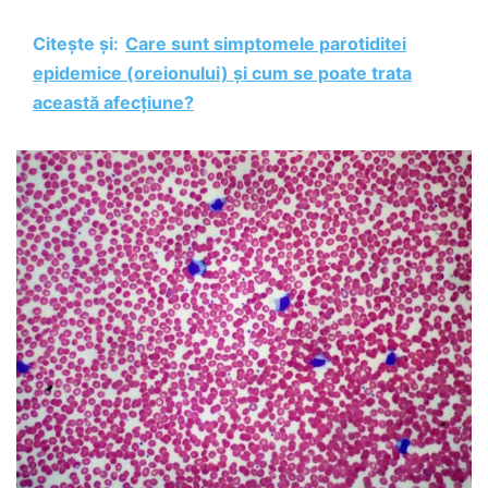
Citește și:
Care sunt simptomele parotiditei
epidemice (oreionului) și cum se poate trata
această afecțiune?