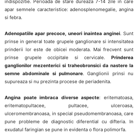
indispozitie. Perioada de stare dureaza 7-14 zile in care
apar semnele caracteristice: adenosplenomegalie, angina
si febra.
Adenopatiile apar precoce, uneori inaintea anginei
. Sunt
prinse in general toate grupele ganglionare si intensitatea
prinderii lor este de obicei moderata. Mai frecvent sunt
prinse grupele occipitale si cervicale.
Prinderea
ganglionilor mezenterici si traheobronsici da nastere la
semne abdominale si pulmonare
. Ganglionii prinsi nu
supureaza si nu prezinta procese de periadenita.
Angina poate imbraca diverse aspecte
: eritematoasa,
eritematopultacee, pultacee, ulceroasa,
ulceromembranoasa, in special pseudomembranoasa, care
pune probleme de diagnostic diferential cu difteria. In
exudatul faringian se pune in evidenta o flora polimorfa.