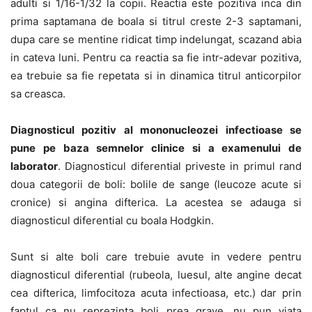
adulti si 1/16-1/32 la copii. Reactia este pozitiva inca din
prima saptamana de boala si titrul creste 2-3 saptamani,
dupa care se mentine ridicat timp indelungat, scazand abia
in cateva luni. Pentru ca reactia sa fie intr-adevar pozitiva,
ea trebuie sa fie repetata si in dinamica titrul anticorpilor
sa creasca.
Diagnosticul pozitiv al mononucleozei infectioase se
pune pe baza semnelor clinice si a examenului de
laborator
. Diagnosticul diferential priveste in primul rand
doua categorii de boli: bolile de sange (leucoze acute si
cronice) si angina difterica. La acestea se adauga si
diagnosticul diferential cu boala Hodgkin.
Sunt si alte boli care trebuie avute in vedere pentru
diagnosticul diferential (rubeola, luesul, alte angine decat
cea difterica, limfocitoza acuta infectioasa, etc.) dar prin
faptul ca nu reprezinta boli prea grave, nu pun viata