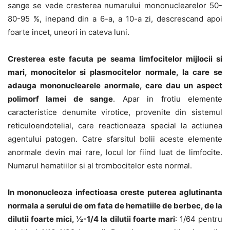
sange se vede cresterea numarului mononuclearelor 50-
80-95 %, inepand din a 6-a, a 10-a zi, descrescand apoi
foarte incet, uneori in cateva luni.
Cresterea este facuta pe seama limfocitelor mijlocii si
mari, monocitelor si plasmocitelor normale, la care se
adauga mononuclearele anormale, care dau un aspect
polimorf lamei de sange
. Apar in frotiu elemente
caracteristice denumite virotice, provenite din sistemul
reticuloendotelial, care reactioneaza special la actiunea
agentului patogen. Catre sfarsitul bolii aceste elemente
anormale devin mai rare, locul lor fiind luat de limfocite.
Numarul hematiilor si al trombocitelor este normal.
In mononucleoza infectioasa creste puterea aglutinanta
normala a serului de om fata de hematiile de berbec, de la
dilutii foarte mici, ½-1/4 la dilutii foarte mari
: 1/64 pentru