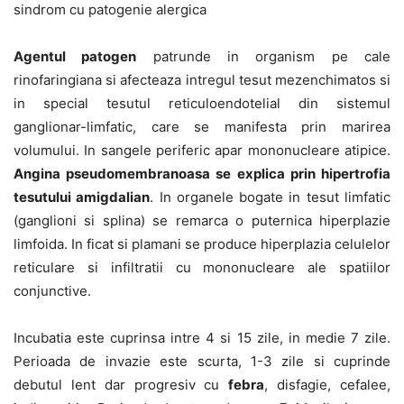
sindrom cu patogenie alergica
Agentul patogen
patrunde in organism pe cale
rinofaringiana si afecteaza intregul tesut mezenchimatos si
in special tesutul reticuloendotelial din sistemul
ganglionar-limfatic, care se manifesta prin marirea
volumului. In sangele periferic apar mononucleare atipice.
Angina pseudomembranoasa se explica prin hipertrofia
tesutului amigdalian
. In organele bogate in tesut limfatic
(ganglioni si splina) se remarca o puternica hiperplazie
limfoida. In ficat si plamani se produce hiperplazia celulelor
reticulare si infiltratii cu mononucleare ale spatiilor
conjunctive.
Incubatia este cuprinsa intre 4 si 15 zile, in medie 7 zile.
Perioada de invazie este scurta, 1-3 zile si cuprinde
debutul lent dar progresiv cu
febra
, disfagie, cefalee,