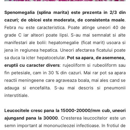
Spenomegalia (splina marita) este prezenta in 2/3 din
cazuri; de obicei este moderata, de consistenta moale
.
Febra nu este caracteristica. Poate atinge uneori 40 de
grade C iar alteori poate lipsi. S-au mai semnalat si alte
manifestari ale bolii: hepatomegalie (ficat marit) usoara si
jena in regiunea hepatica. Uneori afectarea ficatului poate
sa duca la icter hepatocelular.
Pot sa apara, de asemenea,
eruptii cu caracter divers
: rujeoliform si rubeoliform sau
fin petesiale, cam in 30 % din cazuri. Mai rar pot sa apara
reactii meningeene care agraveaza boala, mai ales cand se
adauga si encefalita. S-au mai descris si pneumonii
interstitiale.
Leucocitele cresc pana la 15000-20000/mm cub, uneori
ajungand pana la 30000
. Cresterea leucocitelor este un
semn important al mononucleozei infectioase. In frotiul de