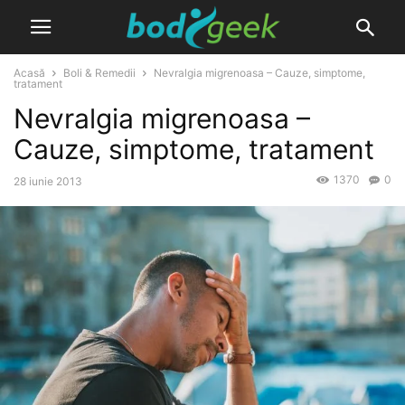
Acasă
Boli & Remedii
Nevralgia migrenoasa – Cauze, simptome,
tratament
Nevralgia migrenoasa –
Cauze, simptome, tratament
1370
0
28 iunie 2013