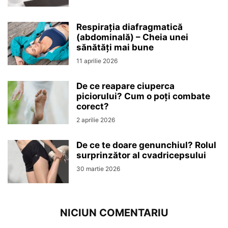
Respirația diafragmatică
(abdominală) – Cheia unei
sănătăți mai bune
11 aprilie 2026
De ce reapare ciuperca
piciorului? Cum o poți combate
corect?
2 aprilie 2026
De ce te doare genunchiul? Rolul
surprinzător al cvadricepsului
30 martie 2026
NICIUN COMENTARIU