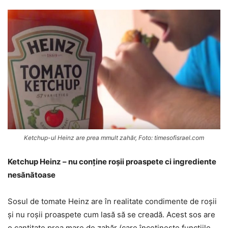
Ketchup-ul Heinz are prea mmult zahăr, Foto: timesofisrael.com
Ketchup Heinz – nu conține roșii proaspete ci ingrediente
nesănătoase
Sosul de tomate Heinz are în realitate condimente de roșii
și nu roșii proaspete cum lasă să se creadă. Acest sos are
o cantitate prea mare de zahăr (care încetinește funcțiile