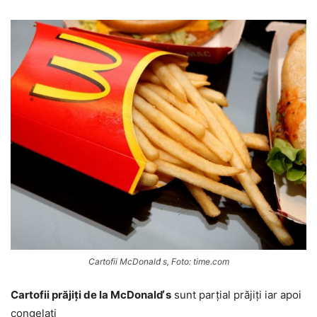
Cartofii McDonald̕ s, Foto: time.com
Cartofii prăjiți de la McDonald̕ s
sunt parțial prăjiți iar apoi
congelați