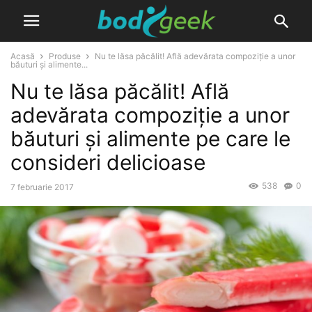
Acasă
Produse
Nu te lăsa păcălit! Află adevărata compoziție a unor
băuturi și alimente...
Nu te lăsa păcălit! Află
adevărata compoziție a unor
băuturi și alimente pe care le
consideri delicioase
538
0
7 februarie 2017