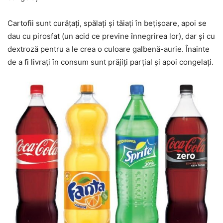
Cartofii sunt curățați, spălați și tăiați în bețișoare, apoi se
dau cu pirosfat (un acid ce previne înnegrirea lor), dar și cu
dextroză pentru a le crea o culoare galbenă-aurie. Înainte
de a fi livrați în consum sunt prăjiți parțial și apoi congelați.