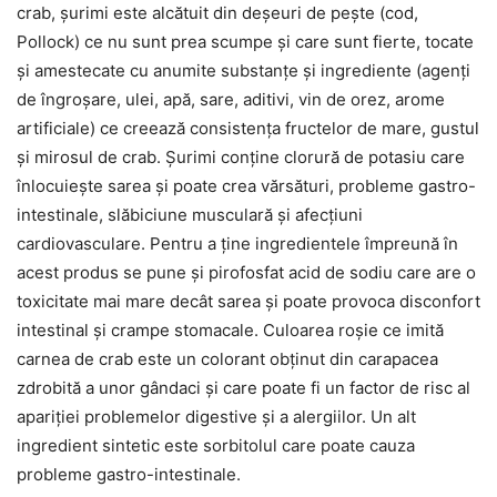
crab, șurimi este alcătuit din deșeuri de pește (cod,
Pollock) ce nu sunt prea scumpe și care sunt fierte, tocate
și amestecate cu anumite substanțe și ingrediente (agenți
de îngroșare, ulei, apă, sare, aditivi, vin de orez, arome
artificiale) ce creează consistența fructelor de mare, gustul
și mirosul de crab. Șurimi conține clorură de potasiu care
înlocuiește sarea și poate crea vărsături, probleme gastro-
intestinale, slăbiciune musculară și afecțiuni
cardiovasculare. Pentru a ține ingredientele împreună în
acest produs se pune și pirofosfat acid de sodiu care are o
toxicitate mai mare decât sarea și poate provoca disconfort
intestinal și crampe stomacale. Culoarea roșie ce imită
carnea de crab este un colorant obținut din carapacea
zdrobită a unor gândaci și care poate fi un factor de risc al
apariției problemelor digestive și a alergiilor. Un alt
ingredient sintetic este sorbitolul care poate cauza
probleme gastro-intestinale.