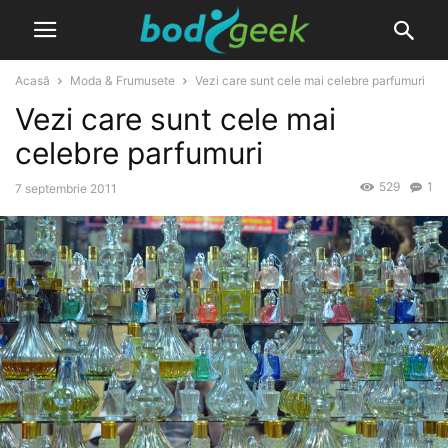
Acasă
Moda & Frumusete
Vezi care sunt cele mai celebre parfumuri
Vezi care sunt cele mai
celebre parfumuri
529
1
7 septembrie 2011