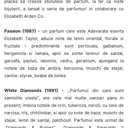
placea sa creeze sticlutele de parfum, la fel ca niste
bijuterii, a lansat o serie de parfumuri in colaborare cu
Elizabeth Arden Co.
Passion (1987)
– un parfum care este Adevarata esenta
Elizabeth Taylor, aduce note de lemn oriental, florale si
fructate – predominante sunt portocala, galbanum,
bergamota si lamaia, apoi se simte lemnul de santal,
garoafa, paciuli, iasomie, cedru, geranium, ajungand la
notele de baza de ambra, benzoina, muschi de stejar,
vanilie, styrax, boabe de tonka.
White Diamonds (1991)
– ,,Parfumul din care sunt
zamislite visele”, are cele mai multe vanzari pana in
prezent; imbina notele de crin, tuberoza, neroli, cu cele de
narcisa, iris, chihlimbar, si apoi cu note de baza, muschi de
stejar, lemn de santal, patchouli. Parfumul este urmat de
„Diamonds & Rubies”, „Diamonds & Emeralds 2