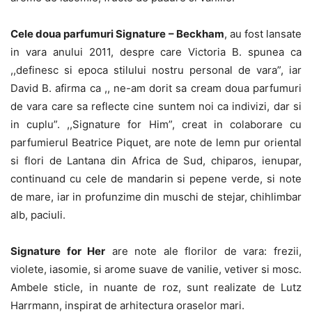
Cele doua parfumuri Signature – Beckham
, au fost lansate
in vara anului 2011, despre care Victoria B. spunea ca
,,definesc si epoca stilului nostru personal de vara”, iar
David B. afirma ca ,, ne-am dorit sa cream doua parfumuri
de vara care sa reflecte cine suntem noi ca indivizi, dar si
in cuplu”. ,,Signature for Him”, creat in colaborare cu
parfumierul Beatrice Piquet, are note de lemn pur oriental
si flori de Lantana din Africa de Sud, chiparos, ienupar,
continuand cu cele de mandarin si pepene verde, si note
de mare, iar in profunzime din muschi de stejar, chihlimbar
alb, paciuli.
Signature for Her
are note ale florilor de vara: frezii,
violete, iasomie, si arome suave de vanilie, vetiver si mosc.
Ambele sticle, in nuante de roz, sunt realizate de Lutz
Harrmann, inspirat de arhitectura oraselor mari.