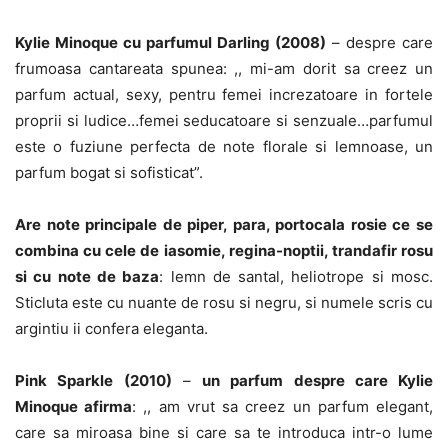
Kylie Minoque cu parfumul Darling (2008)
– despre care
frumoasa cantareata spunea: ,, mi-am dorit sa creez un
parfum actual, sexy, pentru femei increzatoare in fortele
proprii si ludice…femei seducatoare si senzuale…parfumul
este o fuziune perfecta de note florale si lemnoase, un
parfum bogat si sofisticat”.
Are note principale de piper, para, portocala rosie ce se
combina cu cele de iasomie, regina-noptii, trandafir rosu
si cu note de baza
: lemn de santal, heliotrope si mosc.
Sticluta este cu nuante de rosu si negru, si numele scris cu
argintiu ii confera eleganta.
Pink Sparkle (2010)
–
un parfum despre care Kylie
Minoque afirma
: ,, am vrut sa creez un parfum elegant,
care sa miroasa bine si care sa te introduca intr-o lume