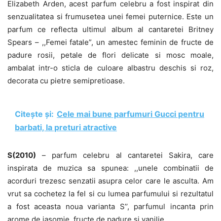
Elizabeth Arden, acest parfum celebru a fost inspirat din
senzualitatea si frumusetea unei femei puternice. Este un
parfum ce reflecta ultimul album al cantaretei Britney
Spears – ,,Femei fatale”, un amestec feminin de fructe de
padure rosii, petale de flori delicate si mosc moale,
ambalat intr-o sticla de culoare albastru deschis si roz,
decorata cu pietre semipretioase.
Citește și:
Cele mai bune parfumuri Gucci pentru
barbati, la preturi atractive
S(2010)
– parfum celebru al cantaretei Sakira, care
inspirata de muzica sa spunea: ,,unele combinatii de
acorduri trezesc senzatii asupra celor care le asculta. Am
vrut sa cochetez la fel si cu lumea parfumului si rezultatul
a fost aceasta noua varianta S’’, parfumul incanta prin
arome de iasomie, fructe de padure si vanilie.