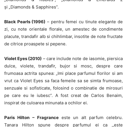
şi „Diamonds & Sapphires”.
Black Pearls (1996)
– pentru femei cu tinute elegante de
zi, cu note orientale florale, un amestec de condimente
placute, trandafir alb si chihlimbar, insotite de note fructate
de citrice proaspete si pepene.
Violet Eyes (2010)
– care include note de iasomie, piersica
dulce, violete, trandafir, bujor si mosc, despre care
frumoasa actrita spunea: „Imi place parfumul florilor si am
vrut ca Violet Eyes sa faca femeile sa se simta frumoase,
senzuale si sofisticate, folosind o combinatie de mirosuri
pe care eu le iubesc“. A fost creat de Carlos Benaim,
inspirat de culoarea minunata a ochilor ei.
Paris Hilton – Fragrance
este un alt parfum celebru.
Tanara Hilton spune despre parfumul ei ca ,,este