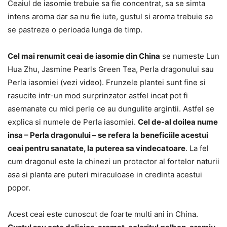
Ceaiul de iasomie trebuie sa fie concentrat, sa se simta
intens aroma dar sa nu fie iute, gustul si aroma trebuie sa
se pastreze o perioada lunga de timp.
Cel mai renumit ceai de iasomie din China
se numeste Lun
Hua Zhu, Jasmine Pearls Green Tea, Perla dragonului sau
Perla iasomiei (vezi video). Frunzele plantei sunt fine si
rasucite intr-un mod surprinzator astfel incat pot fi
asemanate cu mici perle ce au dungulite argintii. Astfel se
explica si numele de Perla iasomiei.
Cel de-al doilea nume
insa – Perla dragonului – se refera la beneficiile acestui
ceai pentru sanatate, la puterea sa vindecatoare
. La fel
cum dragonul este la chinezi un protector al fortelor naturii
asa si planta are puteri miraculoase in credinta acestui
popor.
Acest ceai este cunoscut de foarte multi ani in China.