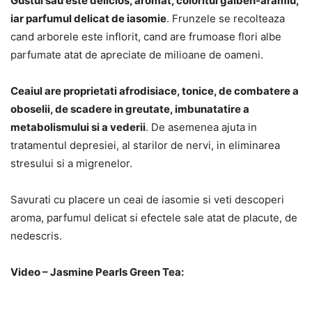
Gustul sau este delicios, aromat, coloritul galben-aramiu,
iar parfumul delicat de iasomie
. Frunzele se recolteaza
cand arborele este inflorit, cand are frumoase flori albe
parfumate atat de apreciate de milioane de oameni.
Ceaiul are proprietati afrodisiace, tonice, de combatere a
oboselii, de scadere in greutate, imbunatatire a
metabolismului si a vederii
. De asemenea ajuta in
tratamentul depresiei, al starilor de nervi, in eliminarea
stresului si a migrenelor.
Savurati cu placere un ceai de iasomie si veti descoperi
aroma, parfumul delicat si efectele sale atat de placute, de
nedescris.
Video – Jasmine Pearls Green Tea: