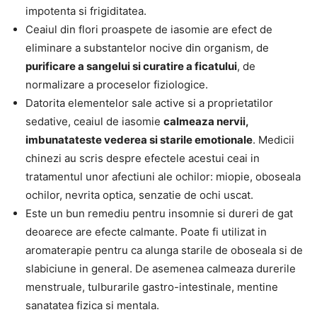
impotenta si frigiditatea.
Ceaiul din flori proaspete de iasomie are efect de
eliminare a substantelor nocive din organism, de
purificare a sangelui si curatire a ficatului
, de
normalizare a proceselor fiziologice.
Datorita elementelor sale active si a proprietatilor
sedative, ceaiul de iasomie
calmeaza nervii,
imbunatateste vederea si starile emotionale
. Medicii
chinezi au scris despre efectele acestui ceai in
tratamentul unor afectiuni ale ochilor: miopie, oboseala
ochilor, nevrita optica, senzatie de ochi uscat.
Este un bun remediu pentru insomnie si dureri de gat
deoarece are efecte calmante. Poate fi utilizat in
aromaterapie pentru ca alunga starile de oboseala si de
slabiciune in general. De asemenea calmeaza durerile
menstruale, tulburarile gastro-intestinale, mentine
sanatatea fizica si mentala.