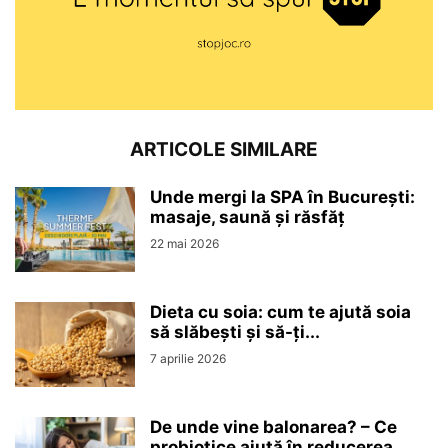
ARTICOLE SIMILARE
Unde mergi la SPA în București:
masaje, saună și răsfăț
22 mai 2026
Dieta cu soia: cum te ajută soia
să slăbești și să-ți...
7 aprilie 2026
De unde vine balonarea? – Ce
probiotice ajută în reducerea