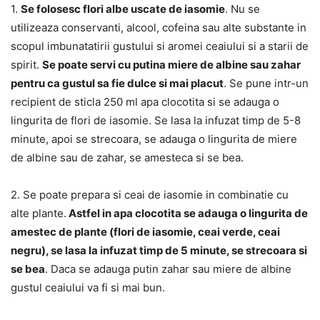
1.
Se folosesc flori albe uscate de iasomie
. Nu se
utilizeaza conservanti, alcool, cofeina sau alte substante in
scopul imbunatatirii gustului si aromei ceaiului si a starii de
spirit.
Se poate servi cu putina miere de albine sau zahar
pentru ca gustul sa fie dulce si mai placut
. Se pune intr-un
recipient de sticla 250 ml apa clocotita si se adauga o
lingurita de flori de iasomie. Se lasa la infuzat timp de 5-8
minute, apoi se strecoara, se adauga o lingurita de miere
de albine sau de zahar, se amesteca si se bea.
2. Se poate prepara si ceai de iasomie in combinatie cu
alte plante.
Astfel in apa clocotita se adauga o lingurita de
amestec de plante (flori de iasomie, ceai verde, ceai
negru), se lasa la infuzat timp de 5 minute, se strecoara si
se bea
. Daca se adauga putin zahar sau miere de albine
gustul ceaiului va fi si mai bun.