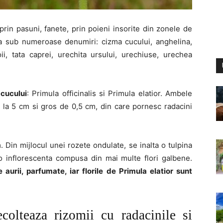
prin pasuni, fanete, prin poieni insorite din zonele de
a sub numeroase denumiri: cizma cucului, anghelina,
 oii, tata caprei, urechita ursului, urechiuse, urechea
cucului
: Primula officinalis si Primula elatior. Ambele
 la 5 cm si gros de 0,5 cm, din care pornesc radacini
 Din mijlocul unei rozete ondulate, se inalta o tulpina
f o inflorescenta compusa din mai multe flori galbene.
 aurii, parfumate, iar florile de Primula elatior sunt
colteaza rizomii cu radacinile si