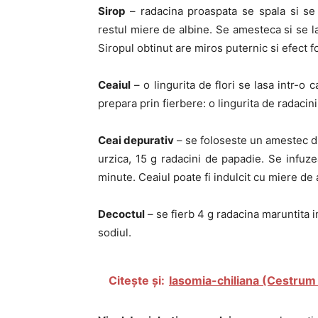
Sirop
– radacina proaspata se spala si se
restul miere de albine. Se amesteca si se l
Siropul obtinut are miros puternic si efect f
Ceaiul
– o lingurita de flori se lasa intr-o 
prepara prin fierbere: o lingurita de radacini
Ceai depurativ
– se foloseste un amestec di
urzica, 15 g radacini de papadie. Se infuze
minute. Ceaiul poate fi indulcit cu miere de 
Decoctul
– se fierb 4 g radacina maruntita i
sodiul.
Citește și:
Iasomia-chiliana (Cestrum p