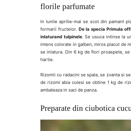
florile parfumate
In lunile aprilie-mai se scot din pamant p
formarii fructelor.
De la specia Primula offi
inlaturand tulpinele
. Se usuca intinse la u
intens colorate in galben, miros placut de m
se inlatura. Din 6 kg de flori proaspete, s
hartie.
Rizomii cu radacini se spala, se zvanta si se 
de rizomi abia culesi se obtine 1 kg de rizo
ambaleaza in saci de panza.
Preparate din ciubotica cuc