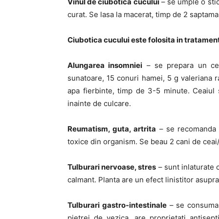
Vinul de ciubotica cucului
– se umple o stic
curat. Se lasa la macerat, timp de 2 saptaman
Ciubotica cucului este folosita in tratament
Alungarea insomniei
– se prepara un ceai
sunatoare, 15 conuri hamei, 5 g valeriana 
apa fierbinte, timp de 3-5 minute. Ceaiul 
inainte de culcare.
Reumatism, guta, artrita
– se recomanda ce
toxice din organism. Se beau 2 cani de ceai/
Tulburari nervoase, stres
– sunt inlaturate 
calmant. Planta are un efect linistitor asupra 
Tulburari gastro-intestinale
– se consuma c
pietrei de vezica, are proprietati antisep