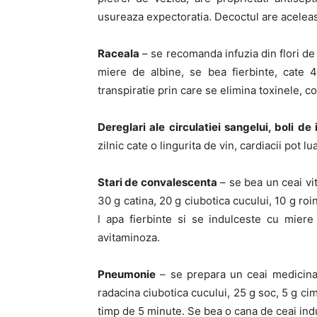
usureaza expectoratia. Decoctul are aceleasi 
Raceala
– se recomanda infuzia din flori de c
miere de albine, se bea fierbinte, cate 
transpiratie prin care se elimina toxinele, 
Dereglari ale circulatiei sangelui, boli de
zilnic cate o lingurita de vin, cardiacii pot lua
Stari de convalescenta
– se bea un ceai vi
30 g catina, 20 g ciubotica cucului, 10 g ro
l apa fierbinte si se indulceste cu miere
avitaminoza.
Pneumonie
– se prepara un ceai medicinal 
radacina ciubotica cucului, 25 g soc, 5 g cim
timp de 5 minute. Se bea o cana de ceai indul