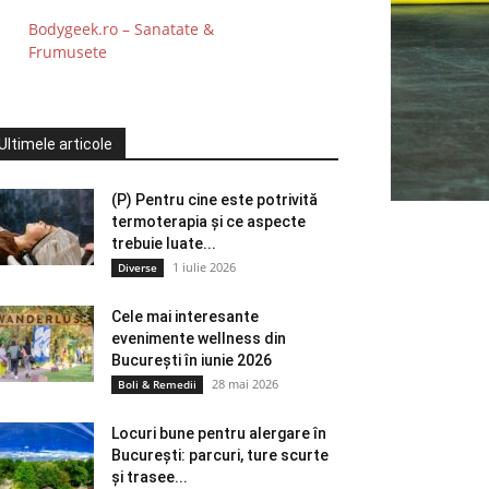
Bodygeek.ro – Sanatate &
Frumusete
Ultimele articole
(P) Pentru cine este potrivită
termoterapia și ce aspecte
trebuie luate...
1 iulie 2026
Diverse
Cele mai interesante
evenimente wellness din
București în iunie 2026
28 mai 2026
Boli & Remedii
Locuri bune pentru alergare în
București: parcuri, ture scurte
și trasee...