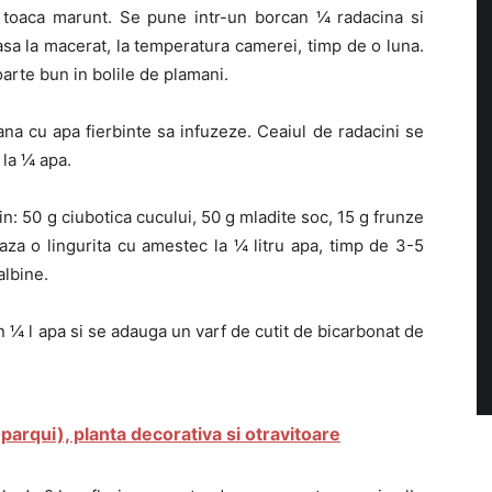
 toaca marunt. Se pune intr-un borcan ¼ radacina si
asa la macerat, la temperatura camerei, timp de o luna.
oarte bun in bolile de plamani.
cana cu apa fierbinte sa infuzeze. Ceaiul de radacini se
 la ¼ apa.
n: 50 g ciubotica cucului, 50 g mladite soc, 15 g frunze
aza o lingurita cu amestec la ¼ litru apa, timp de 3-5
albine.
n ¼ l apa si se adauga un varf de cutit de bicarbonat de
arqui), planta decorativa si otravitoare