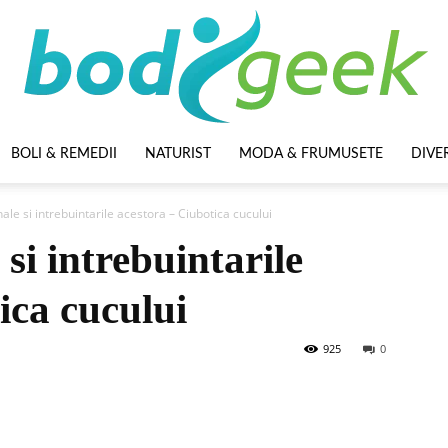
BOLI & REMEDII
NATURIST
MODA & FRUMUSETE
DIVE
BodyGeek
ale si intrebuintarile acestora – Ciubotica cucului
si intrebuintarile
ica cucului
925
0