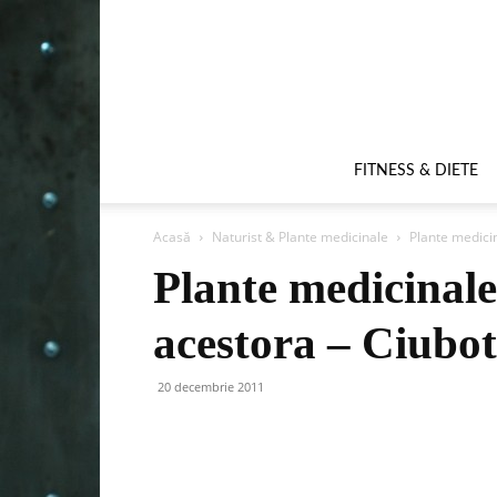
FITNESS & DIETE
Acasă
Naturist & Plante medicinale
Plante medicin
Plante medicinale 
acestora – Ciubot
20 decembrie 2011