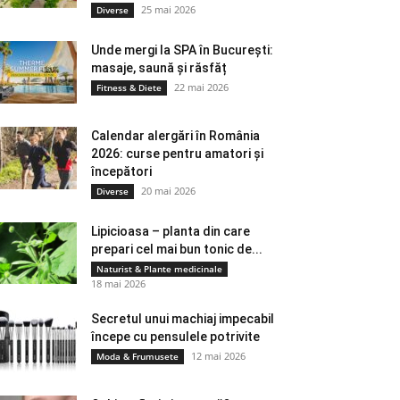
25 mai 2026
Diverse
Unde mergi la SPA în București:
masaje, saună și răsfăț
22 mai 2026
Fitness & Diete
Calendar alergări în România
2026: curse pentru amatori și
începători
20 mai 2026
Diverse
Lipicioasa – planta din care
prepari cel mai bun tonic de...
Naturist & Plante medicinale
18 mai 2026
Secretul unui machiaj impecabil
începe cu pensulele potrivite
12 mai 2026
Moda & Frumusete