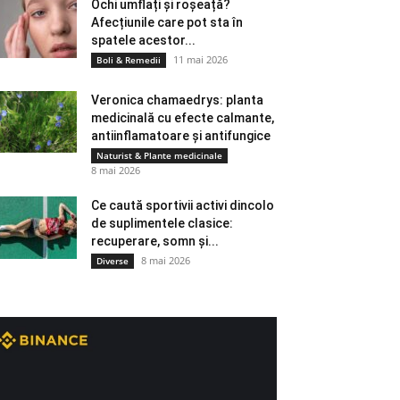
Ochi umflați și roșeață?
Afecțiunile care pot sta în
spatele acestor...
11 mai 2026
Boli & Remedii
Veronica chamaedrys: planta
medicinală cu efecte calmante,
antiinflamatoare și antifungice
Naturist & Plante medicinale
8 mai 2026
Ce caută sportivii activi dincolo
de suplimentele clasice:
recuperare, somn și...
8 mai 2026
Diverse