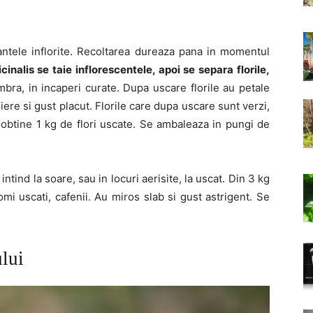
lantele inflorite. Recoltarea dureaza pana in momentul
cinalis se taie inflorescentele, apoi se separa florile,
mbra, in incaperi curate. Dupa uscare florile au petale
iere si gust placut. Florile care dupa uscare sunt verzi,
e obtine 1 kg de flori uscate. Se ambaleaza in pungi de
intind la soare, sau in locuri aerisite, la uscat. Din 3 kg
mi uscati, cafenii. Au miros slab si gust astrigent. Se
ului