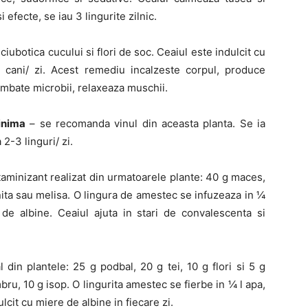
efecte, se iau 3 lingurite zilnic.
iubotica cucului si flori de soc. Ceaiul este indulcit cu
4 cani/ zi. Acest remediu incalzeste corpul, produce
combate microbii, relaxeaza muschii.
 inima
– se recomanda vinul din aceasta planta. Se ia
 2-3 linguri/ zi.
taminizant realizat din urmatoarele plante: 40 g maces,
inita sau melisa. O lingura de amestec se infuzeaza in ¼
 de albine. Ceaiul ajuta in stari de convalescenta si
din plantele: 25 g podbal, 20 g tei, 10 g flori si 5 g
bru, 10 g isop. O lingurita amestec se fierbe in ¼ l apa,
cit cu miere de albine in fiecare zi.