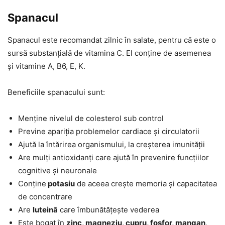
Spanacul
Spanacul este recomandat zilnic în salate, pentru că este o
sursă substanțială de vitamina C. El conține de asemenea
și vitamine A, B6, E, K.
Beneficiile spanacului sunt:
Menține nivelul de colesterol sub control
Previne apariția problemelor cardiace și circulatorii
Ajută la întărirea organismului, la creșterea imunității
Are mulți antioxidanți care ajută în prevenire funcțiilor
cognitive și neuronale
Conține
potasiu
de aceea crește memoria și capacitatea
de concentrare
Are
luteină
care îmbunătățește vederea
Este bogat în
zinc, magneziu, cupru, fosfor, mangan
,