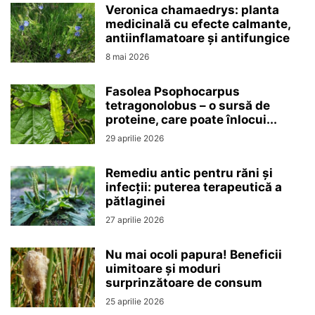
Veronica chamaedrys: planta
medicinală cu efecte calmante,
antiinflamatoare și antifungice
8 mai 2026
Fasolea Psophocarpus
tetragonolobus – o sursă de
proteine, care poate înlocui...
29 aprilie 2026
Remediu antic pentru răni și
infecții: puterea terapeutică a
pătlaginei
27 aprilie 2026
Nu mai ocoli papura! Beneficii
uimitoare și moduri
surprinzătoare de consum
25 aprilie 2026