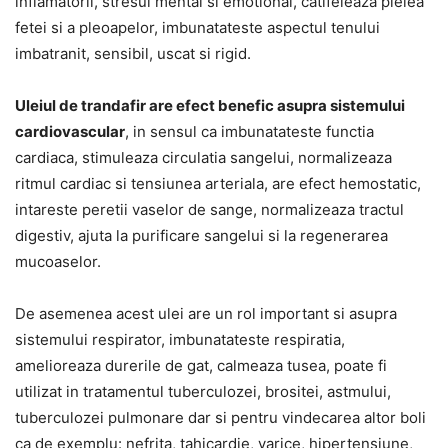
inflamatorii, stresul mental si emotional, catifeleaza pielea
fetei si a pleoapelor, imbunatateste aspectul tenului
imbatranit, sensibil, uscat si rigid.
Uleiul de trandafir are efect benefic asupra sistemului
cardiovascular
, in sensul ca imbunatateste functia
cardiaca, stimuleaza circulatia sangelui, normalizeaza
ritmul cardiac si tensiunea arteriala, are efect hemostatic,
intareste peretii vaselor de sange, normalizeaza tractul
digestiv, ajuta la purificare sangelui si la regenerarea
mucoaselor.
De asemenea acest ulei are un rol important si asupra
sistemului respirator, imbunatateste respiratia,
amelioreaza durerile de gat, calmeaza tusea, poate fi
utilizat in tratamentul tuberculozei, brositei, astmului,
tuberculozei pulmonare dar si pentru vindecarea altor boli
ca de exemplu: nefrita, tahicardie, varice, hipertensiune,