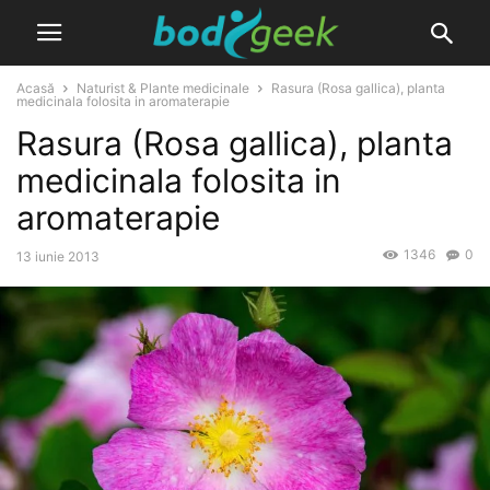
Acasă
Naturist & Plante medicinale
Rasura (Rosa gallica), planta
medicinala folosita in aromaterapie
Rasura (Rosa gallica), planta
medicinala folosita in
aromaterapie
1346
0
13 iunie 2013