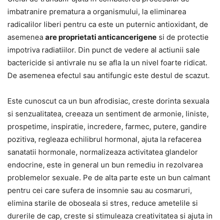
imbatranire prematura a organismului, la eliminarea
radicalilor liberi pentru ca este un puternic antioxidant, de
asemenea
are proprietati anticancerigene
si de protectie
impotriva radiatiilor. Din punct de vedere al actiunii sale
bactericide si antivrale nu se afla la un nivel foarte ridicat.
De asemenea efectul sau antifungic este destul de scazut.
Este cunoscut ca un bun afrodisiac, creste dorinta sexuala
si senzualitatea, creeaza un sentiment de armonie, liniste,
prospetime, inspiratie, incredere, farmec, putere, gandire
pozitiva, regleaza echilibrul hormonal, ajuta la refacerea
sanatatii hormonale, normalizeaza activitatea glandelor
endocrine, este in general un bun remediu in rezolvarea
problemelor sexuale. Pe de alta parte este un bun calmant
pentru cei care sufera de insomnie sau au cosmaruri,
elimina starile de oboseala si stres, reduce ametelile si
durerile de cap, creste si stimuleaza creativitatea si ajuta in