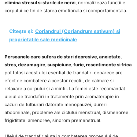
elimina stresul si starile de nervi
, normalizeaza functiile
corpului ce tin de starea emotionala si comportamentala.
Citește și:
Coriandrul (Coriandrum sativum) si
proprietatile sale medicinale
Persoanele care sufera de stari depresive, anxietate,
stres, dezamagire, suspiciune, furie, resentimente si frica
pot folosi acest ulei esential de trandafiri deoarece are
efect de combatere a acestor reactii, de calmare si
relaxare a corpului si a mintii. La femei este recomandat
uleiul de trandafiri in tratamente prin aromaterapie in
cazuri de tulburari datorate menopauzei, dureri
abdominale, probleme ale ciclului menstrual, dismenoree,
frigiditate, amenoree, sindrom premenstrual.
Uleiul de trandafir ajuta in combaterea procesului de