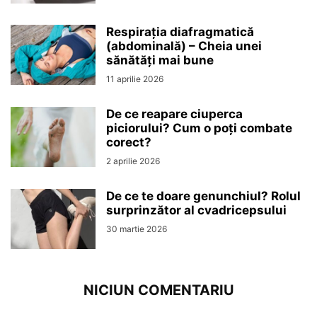
Respirația diafragmatică
(abdominală) – Cheia unei
sănătăți mai bune
11 aprilie 2026
De ce reapare ciuperca
piciorului? Cum o poți combate
corect?
2 aprilie 2026
De ce te doare genunchiul? Rolul
surprinzător al cvadricepsului
30 martie 2026
NICIUN COMENTARIU