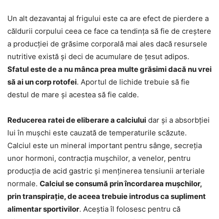
Un alt dezavantaj al frigului este ca are efect de pierdere a
căldurii corpului ceea ce face ca tendința să fie de creștere
a producției de grăsime corporală mai ales dacă resursele
nutritive există și deci de acumulare de țesut adipos.
Sfatul este de a nu mânca prea multe grăsimi dacă nu vrei
să ai un corp rotofei
. Aportul de lichide trebuie să fie
destul de mare și acestea să fie calde.
Reducerea ratei de eliberare a calciului
dar și a absorbției
lui în mușchi este cauzată de temperaturile scăzute.
Calciul este un mineral important pentru sânge, secreția
unor hormoni, contracția mușchilor, a venelor, pentru
producția de acid gastric și menținerea tensiunii arteriale
normale.
Calciul se consumă prin încordarea mușchilor,
prin transpirație, de aceea trebuie introdus ca supliment
alimentar sportivilor
. Aceștia îl folosesc pentru că