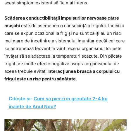
acest simptom existent să fie mai intens.
Scăderea conductibilității impulsurilor nervoase către
mușchi
este de asemenea o consecință a frigului. Indivizii
care se expun ocazional la frig și nu sunt căliți au un risc
mai mare de încetinire a sistemului imunitar decât cei care
se antrenează fecvent în vânt rece și organismul lor este
învățat să se adapteze la temperaturi scăzute. Din păcate
frigul are multe efecte negative asupra organismului de
aceea trebuie evitat.
Interacțiunea bruscă a corpului cu
frigul este un risc pentru sănătate
.
Citește și:
Cum sa pierzi in greutate 2-4 kg
inainte de Anul Nou?