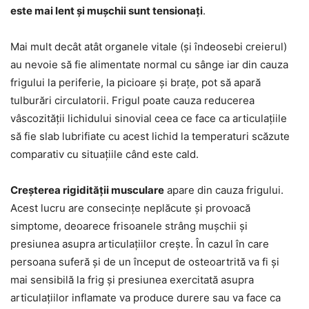
este mai lent și mușchii sunt tensionați
.
Mai mult decât atât organele vitale (și îndeosebi creierul)
au nevoie să fie alimentate normal cu sânge iar din cauza
frigului la periferie, la picioare și brațe, pot să apară
tulburări circulatorii. Frigul poate cauza reducerea
vâscozității lichidului sinovial ceea ce face ca articulațiile
să fie slab lubrifiate cu acest lichid la temperaturi scăzute
comparativ cu situațiile când este cald.
Creșterea rigidității musculare
apare din cauza frigului.
Acest lucru are consecințe neplăcute și provoacă
simptome, deoarece frisoanele strâng mușchii și
presiunea asupra articulațiilor crește. În cazul în care
persoana suferă și de un început de osteoartrită va fi și
mai sensibilă la frig și presiunea exercitată asupra
articulațiilor inflamate va produce durere sau va face ca