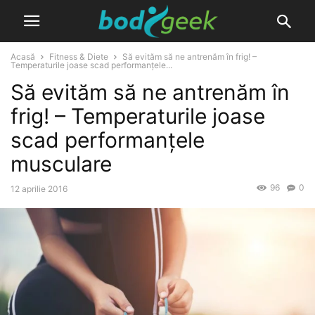
Acasă
Fitness & Diete
Să evităm să ne antrenăm în frig! –
Temperaturile joase scad performanțele...
Să evităm să ne antrenăm în
frig! – Temperaturile joase
scad performanțele
musculare
96
0
12 aprilie 2016