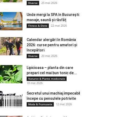
25 mai 2026
Diverse
Unde mergi la SPA în București:
masaje, saună și răsfăț
22 mai 2026
Fitness & Diete
Calendar alergări în România
2026: curse pentru amatori și
începători
20 mai 2026
Diverse
Lipicioasa – planta din care
prepari cel mai bun tonic de...
Naturist & Plante medicinale
18 mai 2026
Secretul unui machiaj impecabil
începe cu pensulele potrivite
12 mai 2026
Moda & Frumusete