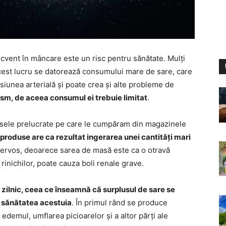
ecvent în mâncare este un risc pentru sănătate. Mulți
cest lucru se datorează consumului mare de sare, care
nsiunea arterială și poate crea și alte probleme de
sm, de aceea consumul ei trebuie limitat
.
usele prelucrate pe care le cumpăram din magazinele
 produse are ca rezultat ingerarea unei cantități mari
 nervos, deoarece sarea de masă este ca o otravă
rinichilor, poate cauza boli renale grave.
 zilnic, ceea ce înseamnă că surplusul de sare se
 sănătatea acestuia
. În primul rând se produce
edemul, umflarea picioarelor și a altor părți ale