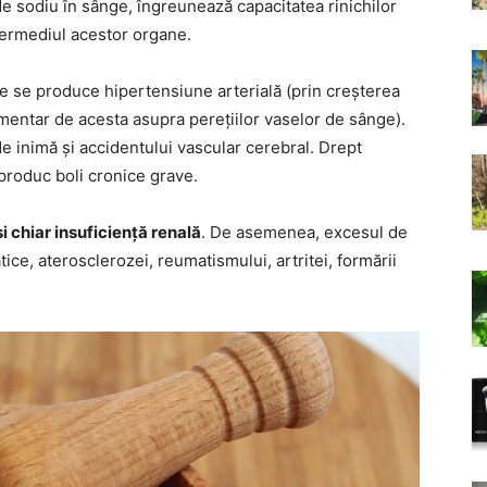
de sodiu în sânge, îngreunează capacitatea rinichilor
intermediul acestor organe.
uide se produce hipertensiune arterială (prin creșterea
limentar de acesta asupra perețiilor vaselor de sânge).
 de inimă și accidentului vascular cerebral. Drept
produc boli cronice grave.
i chiar insuficiență renală
. De asemenea, excesul de
atice, aterosclerozei, reumatismului, artritei, formării