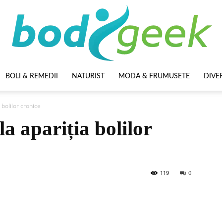
BOLI & REMEDII
NATURIST
MODA & FRUMUSETE
DIVE
BodyGeek
 bolilor cronice
a apariția bolilor
119
0