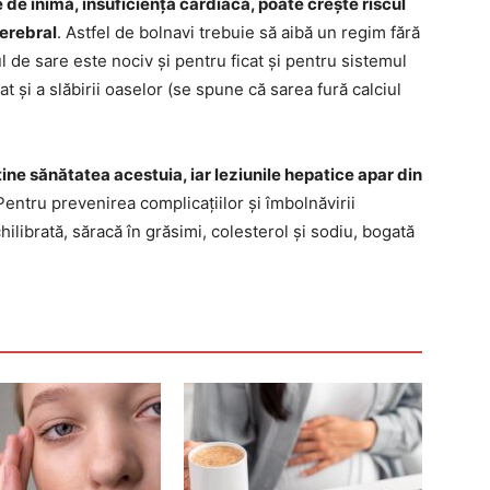
 de inimă, insuficiența cardiacă, poate crește riscul
cerebral
. Astfel de bolnavi trebuie să aibă un regim fără
 de sare este nociv și pentru ficat și pentru sistemul
at și a slăbirii oaselor (se spune că sarea fură calciul
ine sănătatea acestuia, iar leziunile hepatice apar din
 Pentru prevenirea complicațiilor și îmbolnăvirii
hilibrată, săracă în grăsimi, colesterol și sodiu, bogată