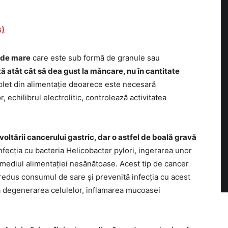
s)
 de mare
care este sub formă de granule sau
tă atât cât să dea gust la mâncare, nu în cantitate
mplet din alimentație deoarece este necesară
, echilibrul electrolitic, controlează activitatea
voltării cancerului gastric, dar o astfel de boală gravă
infecția cu bacteria Helicobacter pylori, ingerarea unor
rmediul alimentației nesănătoase. Acest tip de cancer
e redus consumul de sare și prevenită infecția cu acest
a degenerarea celulelor, inflamarea mucoasei