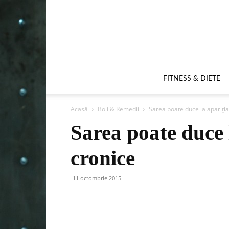
FITNESS & DIETE
Acasă
Boli & Remedii
Sarea poate duce la apariția
Sarea poate duce l
cronice
11 octombrie 2015