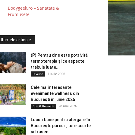
Bodygeek.ro – Sanatate &
Frumusete
Ultimele articole
(P) Pentru cine este potrivită
termoterapia și ce aspecte
trebuie luate...
1 iulie 2026
Diverse
Cele mai interesante
evenimente wellness din
București în iunie 2026
28 mai 2026
Boli & Remedii
Locuri bune pentru alergare în
București: parcuri, ture scurte
și trasee...