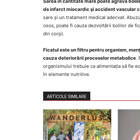
Sarea în cantitate mare poate agrava bolile
de infarct miocardic și accident vascular 
sare și un tratament medical adecvat. Abuzul
osos, poate fi cauza dezvoltării bolilor de fic
din corp).
Ficatul este un filtru pentru organism, menț
cauza deteriorării proceselor metabolice
.
organismului trebuie ca alimentația să fie ec
în elemente nutritive.
ARTICOLE SIMILARE