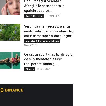
Ochi umflați și roșeață?
Afecțiunile care pot sta în
spatele acestor...
11 mai 2026
Boli & Remedii
Veronica chamaedrys: planta
medicinală cu efecte calmante,
antiinflamatoare și antifungice
Naturist & Plante medicinale
8 mai 2026
Ce caută sportivii activi dincolo
de suplimentele clasice:
recuperare, somn și...
8 mai 2026
Diverse