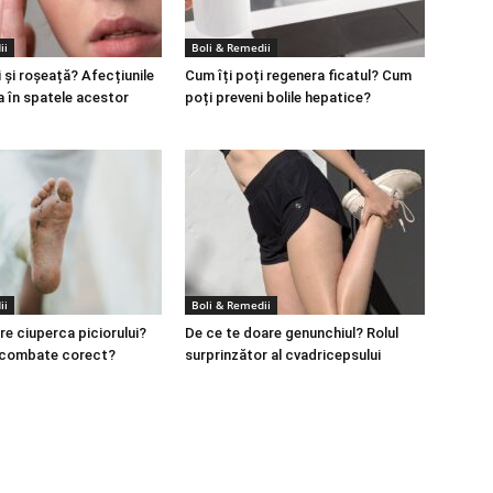
ii
Boli & Remedii
 și roșeață? Afecțiunile
Cum îți poți regenera ficatul? Cum
a în spatele acestor
poți preveni bolile hepatice?
ii
Boli & Remedii
re ciuperca piciorului?
De ce te doare genunchiul? Rolul
 combate corect?
surprinzător al cvadricepsului