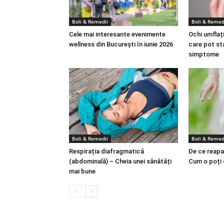
Boli & Remedii
Boli & Remed
Cele mai interesante evenimente
Ochi umflați
wellness din București în iunie 2026
care pot st
simptome
Boli & Remedii
Boli & Remed
Respirația diafragmatică
De ce reapa
(abdominală) – Cheia unei sănătăți
Cum o poți
mai bune