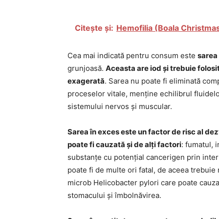
Citește și:
Hemofilia (Boala Christma
Cea mai indicată pentru consum este
sarea
grunjoasă.
Aceasta are iod și trebuie folosi
exagerată
. Sarea nu poate fi eliminată co
proceselor vitale, menține echilibrul fluidelor
sistemului nervos și muscular.
Sarea în exces este un factor de risc al dez
poate fi cauzată și de alți factori
: fumatul, 
substanțe cu potențial cancerigen prin inte
poate fi de multe ori fatal, de aceea trebui
microb Helicobacter pylori care poate cauz
stomacului și îmbolnăvirea.