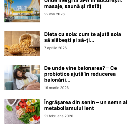
Unde mergi la SPA în București:
masaje, saună și răsfăț
22 mai 2026
Dieta cu soia: cum te ajută soia
să slăbești și să-ți...
7 aprilie 2026
De unde vine balonarea? – Ce
probiotice ajută în reducerea
balonării...
16 martie 2026
Îngrășarea din senin – un semn al
metabolismului lent
21 februarie 2026