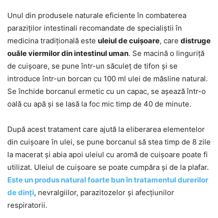
Unul din produsele naturale eficiente în combaterea
paraziților intestinali recomandate de specialiștii în
medicina tradițională este
uleiul de cuișoare
, care
distruge
ouăle viermilor din intestinul uman
. Se macină o linguriță
de cuișoare, se pune într-un săculeț de tifon și se
introduce într-un borcan cu 100 ml ulei de măsline natural.
Se închide borcanul ermetic cu un capac, se așează într-o
oală cu apă și se lasă la foc mic timp de 40 de minute.
După acest tratament care ajută la eliberarea elementelor
din cuișoare în ulei, se pune borcanul să stea timp de 8 zile
la macerat și abia apoi uleiul cu aromă de cuișoare poate fi
utilizat. Uleiul de cuișoare se poate cumpăra și de la plafar.
Este un produs natural foarte bun în tratamentul durerilor
de dinți
, nevralgiilor, parazitozelor și afecțiunilor
respiratorii.