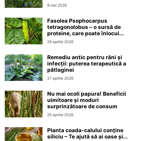
8 mai 2026
Fasolea Psophocarpus
tetragonolobus – o sursă de
proteine, care poate înlocui...
29 aprilie 2026
Remediu antic pentru răni și
infecții: puterea terapeutică a
pătlaginei
27 aprilie 2026
Nu mai ocoli papura! Beneficii
uimitoare și moduri
surprinzătoare de consum
25 aprilie 2026
Planta coada-calului conține
siliciu – Te ajută să ai oase și...