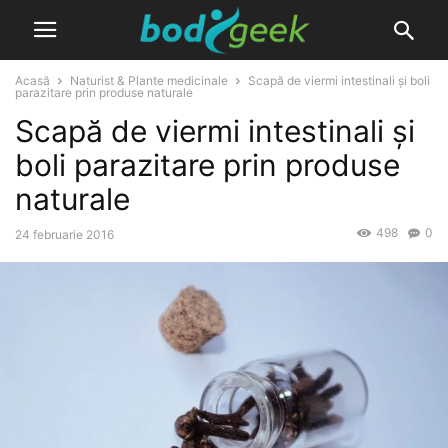
Acasă
Naturist & Plante medicinale
Scapă de viermi intestinali și boli
parazitare prin produse naturale
Scapă de viermi intestinali și
boli parazitare prin produse
naturale
498
0
24 februarie 2016