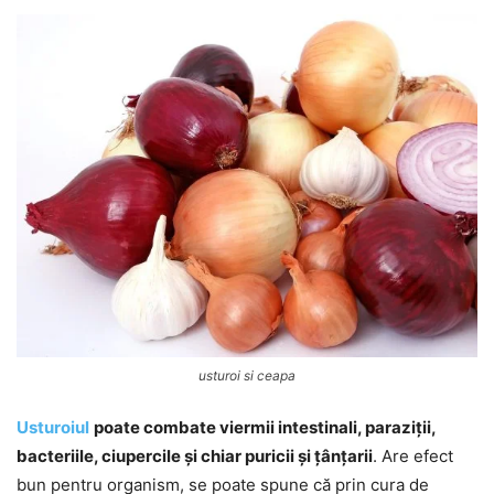
usturoi si ceapa
Usturoiul
poate combate viermii intestinali, paraziții,
bacteriile, ciupercile și chiar puricii și țânțarii
. Are efect
bun pentru organism, se poate spune că prin cura de