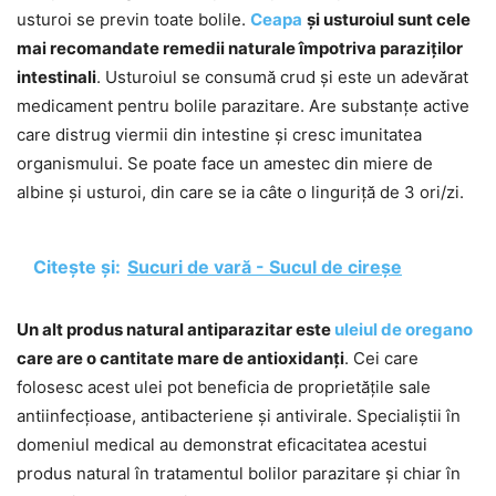
usturoi se previn toate bolile.
Ceapa
și usturoiul sunt cele
mai recomandate remedii naturale împotriva paraziților
intestinali
. Usturoiul se consumă crud și este un adevărat
medicament pentru bolile parazitare. Are substanțe active
care distrug viermii din intestine și cresc imunitatea
organismului. Se poate face un amestec din miere de
albine și usturoi, din care se ia câte o linguriță de 3 ori/zi.
Citește și:
Sucuri de vară - Sucul de cireșe
Un alt produs natural antiparazitar este
uleiul de oregano
care are o cantitate mare de antioxidanți
. Cei care
folosesc acest ulei pot beneficia de proprietățile sale
antiinfecțioase, antibacteriene și antivirale. Specialiștii în
domeniul medical au demonstrat eficacitatea acestui
produs natural în tratamentul bolilor parazitare și chiar în