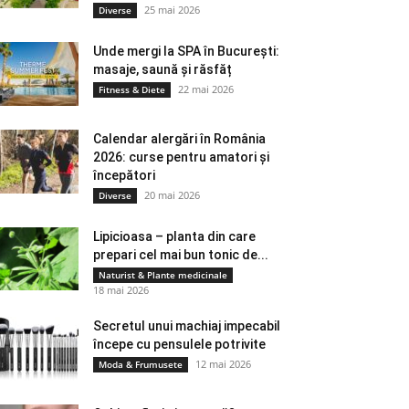
25 mai 2026
Diverse
Unde mergi la SPA în București:
masaje, saună și răsfăț
22 mai 2026
Fitness & Diete
Calendar alergări în România
2026: curse pentru amatori și
începători
20 mai 2026
Diverse
Lipicioasa – planta din care
prepari cel mai bun tonic de...
Naturist & Plante medicinale
18 mai 2026
Secretul unui machiaj impecabil
începe cu pensulele potrivite
12 mai 2026
Moda & Frumusete