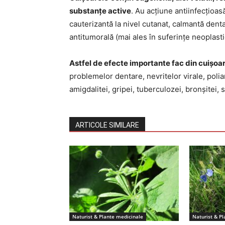
substanțe active
. Au acțiune antiinfecțioasă
cauterizantă la nivel cutanat, calmantă denta
antitumorală (mai ales în suferințe neoplasti
Astfel de efecte importante fac din cuișoar
problemelor dentare, nevritelor virale, poliar
amigdalitei, gripei, tuberculozei, bronșitei, s
ARTICOLE SIMILARE
Naturist & Plante medicinale
Naturist & P