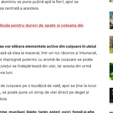
n aluminiu se pune puțină apă la fiert, apoi se
ea centrală a acesteia.
icala pentru dureri de spate si coloana din
se vor elibera elementele active din cuișoare în uleiul
asă să stea la macerat, într-un loc răcoros și întunecat,
eiul impregnat puternic cu aromă de cuișoare se poate
culețul se îndepărtează din ulei, iar acesta din urmă
eva luni.
 de cuișoare pe o bucățică de vată, apoi se ține la locul
se poate pune un strop de ulei direct pe deget și
tuia.
ne, mucilagi, lipide, tanin, esteri, oxizi, fenoli și alte