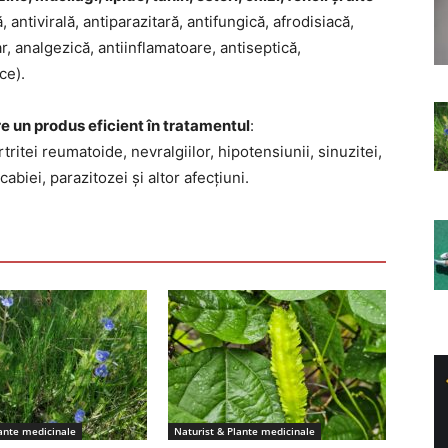
, antivirală, antiparazitară, antifungică, afrodisiacă,
r, analgezică, antiinflamatoare, antiseptică,
ce).
e un produs eficient în tratamentul
:
tritei reumatoide, nevralgiilor, hipotensiunii, sinuzitei,
cabiei, parazitozei și altor afecțiuni.
lante medicinale
Naturist & Plante medicinale