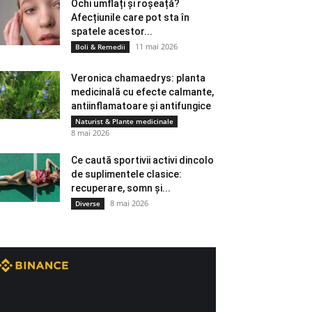
Ochi umflați și roșeață?
Afecțiunile care pot sta în
spatele acestor...
11 mai 2026
Boli & Remedii
Veronica chamaedrys: planta
medicinală cu efecte calmante,
antiinflamatoare și antifungice
Naturist & Plante medicinale
8 mai 2026
Ce caută sportivii activi dincolo
de suplimentele clasice:
recuperare, somn și...
8 mai 2026
Diverse