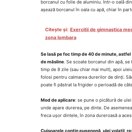
borcanul cu folie de aluminiu. Într-o oală di
așează borcanul în oala cu apă, chiar în part
Citește și:
Exercitii de gimnastica med
zona lombara
Se lasă pe foc timp de 40 de minute, astfel 
de măsline
. Se scoate borcanul din apă, se l
timp de 8 zile (sau chiar mai mult), apoi ul
folosi pentru calmarea durerilor de dinți. Să
poate fi păstrat la frigider o perioadă de cât
Mod de aplicare
: se pune o picătură de ulei
unde apare durerea, pe dinte. De asemenea, 
freca ușor dintele, în zona dureroasă a aces
Cuișoarele
conțin eugenonă, ulei volatil, rezi