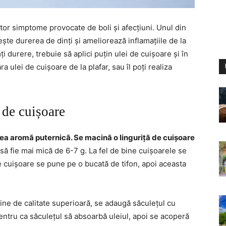
tor simptome provocate de boli și afecțiuni. Unul din
ște durerea de dinți și ameliorează inflamațiile de la
ți durere, trebuie să aplici puțin ulei de cuișoare și în
 ulei de cuișoare de la plafar, sau îl poți realiza
 de cuișoare
ea aromă puternică. Se macină o linguriță de cuișoare
 să fie mai mică de 6-7 g. La fel de bine cuișoarele se
de cuișoare se pune pe o bucată de tifon, apoi aceasta
ine de calitate superioară, se adaugă săculețul cu
entru ca săculețul să absoarbă uleiul, apoi se acoperă