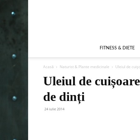
FITNESS & DIETE
Acasă
Naturist & Plante medicinale
Uleiul de cuiș
Uleiul de cuișoar
de dinți
24 iulie 2014