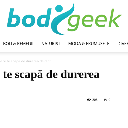
BOLI & REMEDII
NATURIST
MODA & FRUMUSETE
DIVE
BodyGeek
oare te scapă de durerea de dinți
e te scapă de durerea
205
0