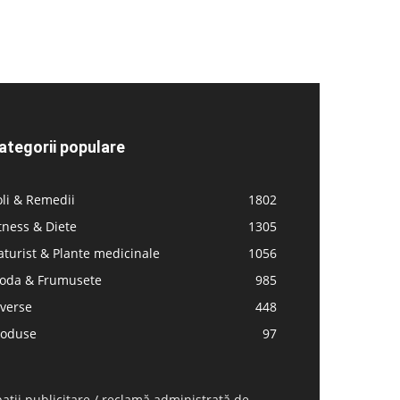
ategorii populare
li & Remedii
1802
tness & Diete
1305
turist & Plante medicinale
1056
oda & Frumusete
985
iverse
448
roduse
97
ații publicitare / reclamă administrată de