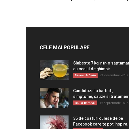
CELE MAI POPULARE
Slabeste 7 kg intr-o saptama
cu ceaiul de ghimbir
21 decembrie 2013
Fitness & Diete
Candidoza la barbati,
simptome, cauze si tratamen
16 septembrie 2013
Boli & Remedii
35 de coafuri culese de pe
Facebook care te pot inspira..