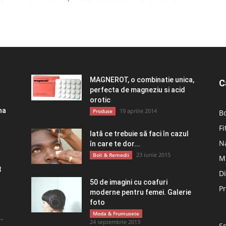
MAGNEROT, o combinatie unica,
C
perfecta de magneziu si acid
orotic
na
19 aprilie 2014
Produse
Bo
Fi
Iată ce trebuie să faci în cazul
Na
în care te dor...
23 iunie 2015
Boli & Remedii
M
t
D
50 de imagini cu coafuri
P
moderne pentru femei. Galerie
foto
Moda & Frumusete
.
24 septembrie 2013
Sp