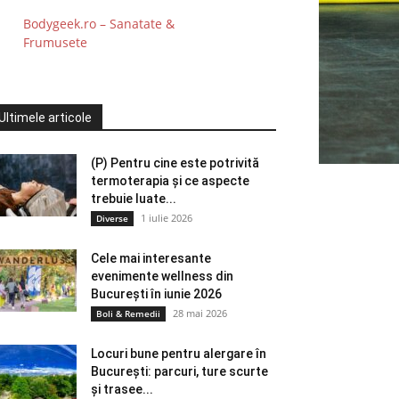
Bodygeek.ro – Sanatate &
Frumusete
Ultimele articole
(P) Pentru cine este potrivită
termoterapia și ce aspecte
trebuie luate...
1 iulie 2026
Diverse
Cele mai interesante
evenimente wellness din
București în iunie 2026
28 mai 2026
Boli & Remedii
Locuri bune pentru alergare în
București: parcuri, ture scurte
și trasee...