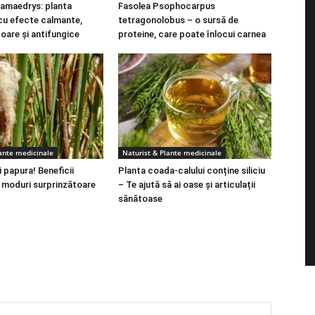
amaedrys: planta
Fasolea Psophocarpus
cu efecte calmante,
tetragonolobus – o sursă de
toare și antifungice
proteine, care poate înlocui carnea
lante medicinale
Naturist & Plante medicinale
 papura! Beneficii
Planta coada-calului conține siliciu
i moduri surprinzătoare
– Te ajută să ai oase și articulații
sănătoase