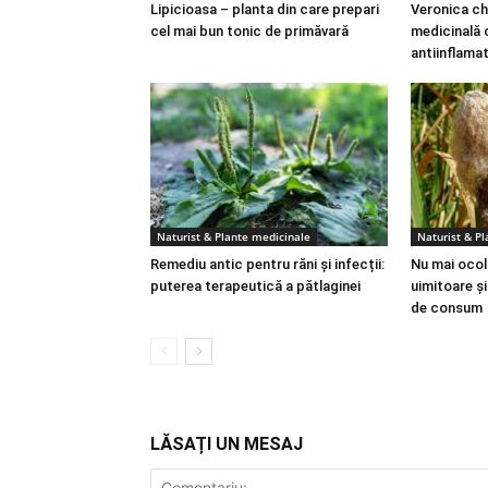
Lipicioasa – planta din care prepari
Veronica ch
cel mai bun tonic de primăvară
medicinală 
antiinflama
Naturist & Plante medicinale
Naturist & P
Remediu antic pentru răni și infecții:
Nu mai ocoli
puterea terapeutică a pătlaginei
uimitoare ș
de consum
LĂSAȚI UN MESAJ