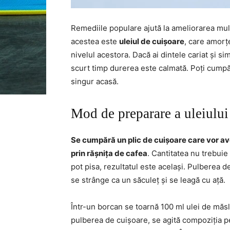
Remediile populare ajută la ameliorarea mul
acestea este
uleiul de cuișoare
, care amorțe
nivelul acestora. Dacă ai dintele cariat și sim
scurt timp durerea este calmată. Poți cumpăra
singur acasă.
Mod de preparare a uleiului
Se cumpără un plic de cuișoare care vor av
prin rășnița de cafea
. Cantitatea nu trebuie
pot pisa, rezultatul este același. Pulberea 
se strânge ca un săculeț și se leagă cu ață.
Într-un borcan se toarnă 100 ml ulei de măsl
pulberea de cuișoare, se agită compoziția p