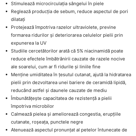
Stimulează microcirculația sângelui în piele
Reglează producția de sebum, reduce aspectul de pori
dilatați
Protejează împotriva razelor ultraviolete, previne
formarea ridurilor și deteriorarea celulelor pielii prin
expunerea la UV
Studiile cercetătorilor arată că 5% niacinamidă poate
reduce efectele îmbătrânirii cauzate de razele nocive
ale soarelui, cum ar fi ridurile și liniile fine
Menține umiditatea în țesutul cutanat, ajută la hidratarea
pielii prin dezvoltarea unei bariere de ceramidă lipidă,
reducând astfel și daunele cauzate de mediu
Îmbunătățește capacitatea de rezistență a pielii
împotriva microbilor
Calmează pielea și ameliorează congestia, erupțiile
cutanate, roșeața, punctele negre
Atenuează aspectul pronunțat al petelor întunecate de