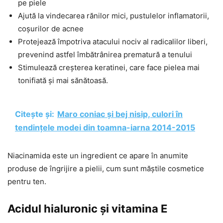
pe piele
Ajută la vindecarea rănilor mici, pustulelor inflamatorii,
coșurilor de acnee
Protejează împotriva atacului nociv al radicalilor liberi,
prevenind astfel îmbătrânirea prematură a tenului
Stimulează creșterea keratinei, care face pielea mai
tonifiată și mai sănătoasă.
Citește și:
Maro coniac și bej nisip, culori în
tendințele modei din toamna-iarna 2014-2015
Niacinamida este un ingredient ce apare în anumite
produse de îngrijire a pielii, cum sunt măștile cosmetice
pentru ten.
Acidul hialuronic și vitamina E