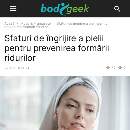
Acasă
Moda & Frumusete
Sfaturi de îngrijire a pielii pentru
prevenirea formării ridurilor
Sfaturi de îngrijire a pielii
pentru prevenirea formării
ridurilor
75
0
27 august 2021