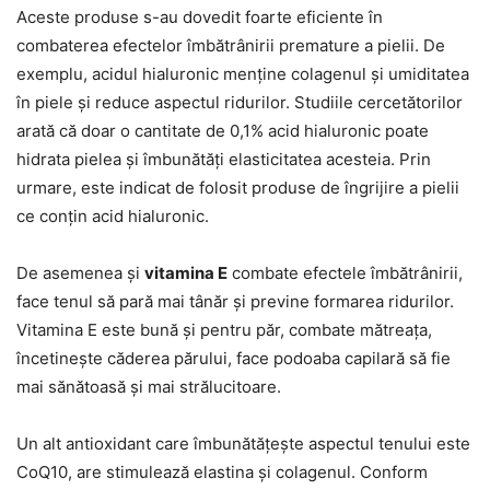
Aceste produse s-au dovedit foarte eficiente în
combaterea efectelor îmbătrânirii premature a pielii. De
exemplu, acidul hialuronic menține colagenul și umiditatea
în piele și reduce aspectul ridurilor. Studiile cercetătorilor
arată că doar o cantitate de 0,1% acid hialuronic poate
hidrata pielea și îmbunătăți elasticitatea acesteia. Prin
urmare, este indicat de folosit produse de îngrijire a pielii
ce conțin acid hialuronic.
De asemenea și
vitamina E
combate efectele îmbătrânirii,
face tenul să pară mai tânăr și previne formarea ridurilor.
Vitamina E este bună și pentru păr, combate mătreața,
încetinește căderea părului, face podoaba capilară să fie
mai sănătoasă și mai strălucitoare.
Un alt antioxidant care îmbunătățește aspectul tenului este
CoQ10, are stimulează elastina și colagenul. Conform