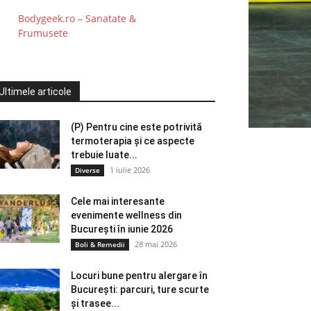
Bodygeek.ro – Sanatate &
Frumusete
Ultimele articole
(P) Pentru cine este potrivită
termoterapia și ce aspecte
trebuie luate...
1 iulie 2026
Diverse
Cele mai interesante
evenimente wellness din
București în iunie 2026
28 mai 2026
Boli & Remedii
Locuri bune pentru alergare în
București: parcuri, ture scurte
și trasee...