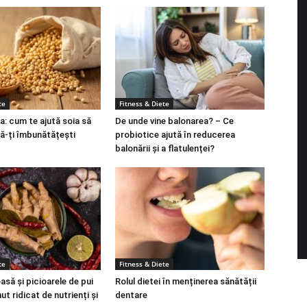
te
Fitness & Diete
a: cum te ajută soia să
De unde vine balonarea? – Ce
să-ți îmbunătățești
probiotice ajută în reducerea
balonării și a flatulenței?
te
Fitness & Diete
să și picioarele de pui
Rolul dietei în menținerea sănătății
ut ridicat de nutrienți și
dentare