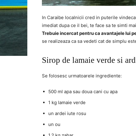
In Caraibe localnicii cred in puterile vindec
imediat dupa ce il bei, te face sa te simti mai
Trebuie incercat pentru ca avantajele lui 
se realizeaza ca sa vedeti cat de simplu este
Sirop de lamaie verde si ard
Se folosesc urmatoarele ingrediente:
500 ml apa sau doua cani cu apa
1 kg lamaie verde
un ardei iute rosu
un ou
1,2 kg zahar