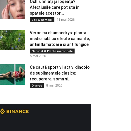
Ochi umflați și roșeață?
Afecțiunile care pot sta în
spatele acestor...
11 mai 2026
Boli & Remedii
Veronica chamaedrys: planta
medicinală cu efecte calmante,
antiinflamatoare și antifungice
Naturist & Plante medicinale
8 mai 2026
Ce caută sportivii activi dincolo
de suplimentele clasice:
recuperare, somn și...
8 mai 2026
Diverse