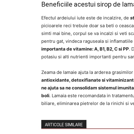
Beneficiile acestui sirop de lama
Efectul ardeiului iute este de incalzire, de
s
picioarele reci trebuie doar sa beti o ceasca 
simti mai bine, corpul se va incalzi si veti 
pentru gat, vindeca raguseala si inflamatiile l
importanta de vitamine: A, B1, B2, C si PP
. 
potasiu si alti nutrienti importanti pentru sa
Zeama de lamaie ajuta la arderea grasimilor 
antioxidante, detoxifianate si vitaminizan
ne ajuta sa ne consolidam sistemul imunita
boli
. Lamaia este recomandata in tratamentul di
biliare, eliminarea pietrelor de la rinichi si v
ARTICOLE SIMILARE