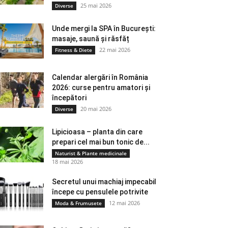
25 mai 2026
Diverse
Unde mergi la SPA în București:
masaje, saună și răsfăț
22 mai 2026
Fitness & Diete
Calendar alergări în România
2026: curse pentru amatori și
începători
20 mai 2026
Diverse
Lipicioasa – planta din care
prepari cel mai bun tonic de...
Naturist & Plante medicinale
18 mai 2026
Secretul unui machiaj impecabil
începe cu pensulele potrivite
12 mai 2026
Moda & Frumusete