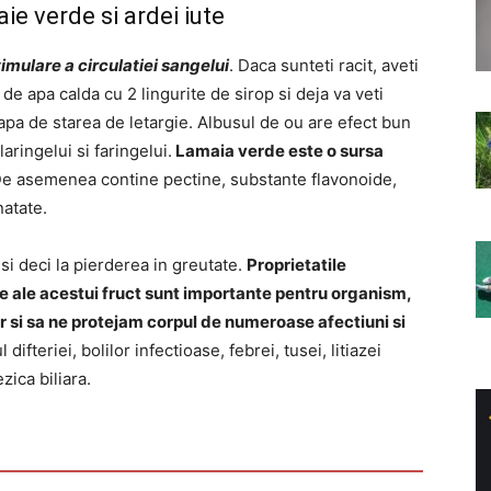
ie verde si ardei iute
timulare a circulatiei sangelui
. Daca sunteti racit, aveti
de apa calda cu 2 lingurite de sirop si deja va veti
scapa de starea de letargie. Albusul de ou are efect bun
aringelui si faringelui.
Lamaia verde este o sursa
De asemenea contine pectine, substante flavonoide,
natate.
si deci la pierderea in greutate.
Proprietatile
te ale acestui fruct sunt importante pentru organism,
r si sa ne protejam corpul de numeroase afectiuni si
fteriei, bolilor infectioase, febrei, tusei, litiazei
ezica biliara.