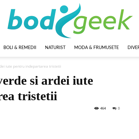
BOLI & REMEDII
NATURIST
MODA & FRUMUSETE
DIVE
BodyGeek
dei iute pentru indepartarea tristetii
erde si ardei iute
a tristetii
464
0