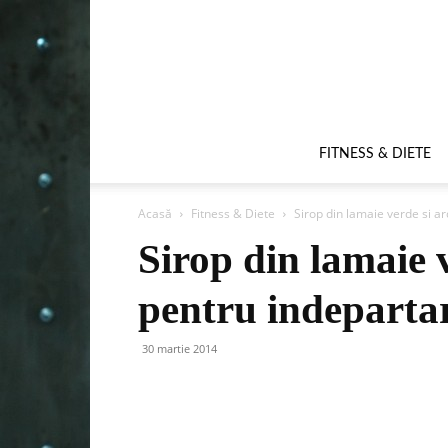
FITNESS & DIETE
Acasă
Fitness & Diete
Sirop din lamaie verde si ar
Sirop din lamaie v
pentru indepartare
30 martie 2014