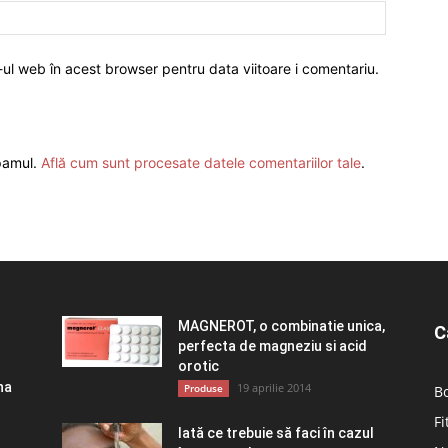
-ul web în acest browser pentru data viitoare i comentariu.
spamul.
Află cum sunt procesate datele comentariilor tale
.
MAGNEROT, o combinatie unica,
C
perfecta de magneziu si acid
orotic
na
19 aprilie 2014
Produse
Bo
Fi
Iată ce trebuie să faci în cazul