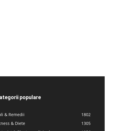
ategorii populare
li & Remedii
1802
tness & Diete
1305