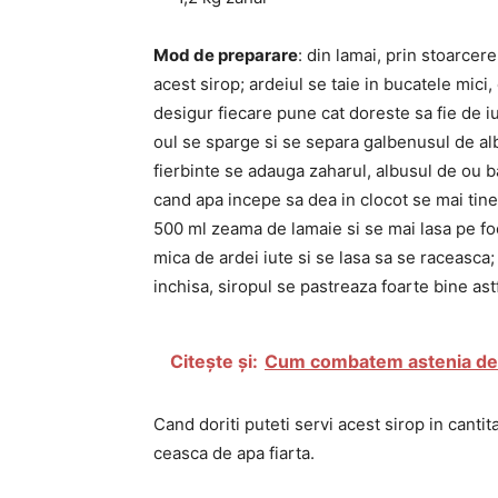
Mod de preparare
: din lamai, prin stoarce
acest sirop; ardeiul se taie in bucatele mici,
desigur fiecare pune cat doreste sa fie de iut
oul se sparge si se separa galbenusul de alb
fierbinte se adauga zaharul, albusul de ou 
cand apa incepe sa dea in clocot se mai tine
500 ml zeama de lamaie si se mai lasa pe fo
mica de ardei iute si se lasa sa se raceasca;
inchisa, siropul se pastreaza foarte bine astf
Citește și:
Cum combatem astenia de
Cand doriti puteti servi acest sirop in cantit
ceasca de apa fiarta.