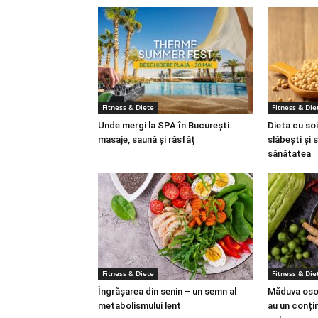
Fitness & Diete
Fitness & Die
Unde mergi la SPA în București:
Dieta cu soi
masaje, saună și răsfăț
slăbești și 
sănătatea
Fitness & Diete
Fitness & Die
Îngrășarea din senin – un semn al
Măduva osoa
metabolismului lent
au un conțin