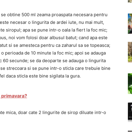
re se obtine 500 ml zeama proaspata necesara pentru
 este necesar o lingurita de ardei iute, nu mai mult,
e siropul; apa se pune intr-o oala la fiert la foc mic;
us, noi vom folosi doar albusul batut; cand apa este
batut si se amesteca pentru ca zaharul sa se topeasca;
 o perioada de 10 minute la foc mic; apoi se adauga
c 60 secunde; se da deoparte se adauga o lingurita
 se strecoara si se pune intr-o sticla care trebuie bine
el daca sticla este bine sigilata la gura.
 primavara?
ate mica, doar cate 2 lingurite de sirop diluate intr-o